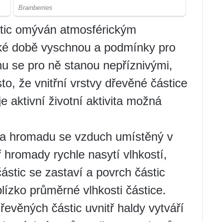
stic omýván atmosférickým
tké době vyschnou a podmínky pro
hu se pro ně stanou nepříznivými,
esto, že vnitřní vrstvy dřevěné částice
je aktivní životní aktivita možná
 na hromadu se vzduch umístěný v
 hromady rychle nasytí vlhkostí,
ástic se zastaví a povrch částic
lízko průměrné vlhkosti částice.
evěných částic uvnitř haldy vytváří