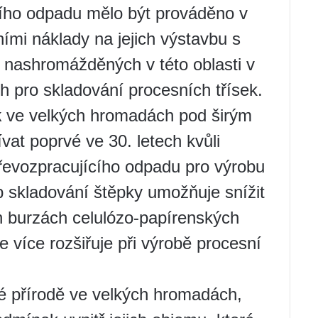
ího odpadu mělo být prováděno v
ími náklady na jejich výstavbu s
 nashromážděných v této oblasti v
h pro skladování procesních třísek.
k
ve velkých hromadách pod širým
at poprvé ve 30. letech kvůli
dřevozpracujícího odpadu pro výrobu
b skladování štěpky umožňuje snížit
h burzách celulózo-papírenských
e více rozšiřuje při výrobě procesní
é přírodě ve velkých hromadách,