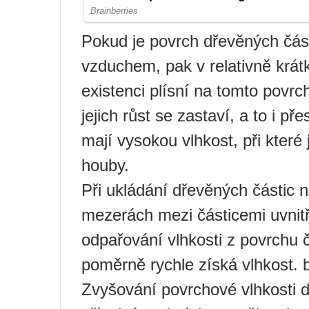
Pokud je povrch dřevěných čá
vzduchem, pak v relativně krá
existenci plísní na tomto povrc
jejich růst se zastaví, a to i př
mají vysokou vlhkost, při které 
houby.
Při ukládání dřevěných částic
mezerách mezi částicemi uvnitř
odpařování vlhkosti z povrchu č
poměrně rychle získá vlhkost. b
Zvyšování povrchové vlhkosti dř