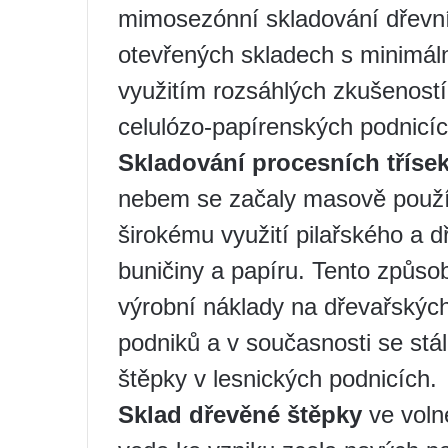
mimosezónní skladování dřevn
otevřených skladech s minimáln
využitím rozsáhlých zkušeností
celulózo-papírenských podnicíc
Skladování procesních tříse
nebem se začaly masově použív
širokému využití pilařského a 
buničiny a papíru. Tento způso
výrobní náklady na dřevařskýc
podniků a v současnosti se stál
štěpky v lesnických podnicích.
Sklad dřevěné štěpky
ve voln