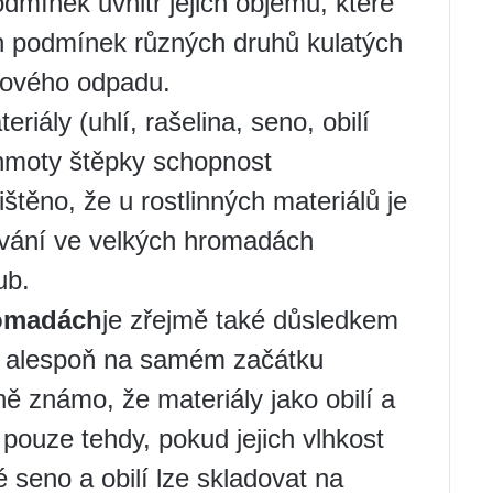
dmínek uvnitř jejich objemu, které
ch podmínek různých druhů kulatých
sového odpadu.
eriály (uhlí, rašelina, seno, obilí
hmoty štěpky schopnost
štěno, že u rostlinných materiálů je
ování ve velkých hromadách
ub.
romadách
je zřejmě také důsledkem
, alespoň na samém začátku
ě známo, že materiály jako obilí a
pouze tehdy, pokud jejich vlhkost
 seno a obilí lze skladovat na