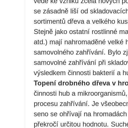
vede ke vzniku zcela nových po
se zásadně liší od skladovací
sortimentů dřeva a velkého ku
Stejně jako ostatní rostlinné mat
atd.) mají nahromaděné velké 
samovolného zahřívání. Bylo zji
samovolné zahřívání při sklad
výsledkem činnosti bakterií a h
Topení drobného dřeva v h
činnosti hub a mikroorganismů
procesu zahřívání. Je všeobecn
seno se ohřívají na hromadách 
překročí určitou hodnotu. Suché