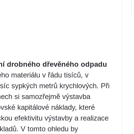
ní drobného dřevěného odpadu
ho materiálu v řádu tisíců, v
isíc sypkých metrů krychlových. Při
mech si samozřejmě výstavba
ské kapitálové náklady, které
ou efektivitu výstavby a realizace
ladů. V tomto ohledu by