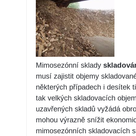
Mimosezónní sklady
skladová
musí zajistit objemy skladované
některých případech i desítek t
tak velkých skladovacích obje
uzavřených skladů vyžádá obrov
mohou výrazně snížit ekonomick
mimosezónních skladovacích sk