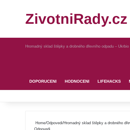
ZivotniRady.cz
Hromadný sklad štěpky a drobného dřevního odpadu – Ukrbio
Pinterest
DOPORUCENI
HODNOCENI
LIFEHACKS
Home
/
Odpovedi
/
Hromadný sklad štěpky a drobného dře
Odpovedi