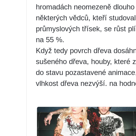
hromadách neomezeně dlouho i
některých vědců, kteří studova
průmyslových třísek, se růst pl
na 55 %.
Když tedy povrch dřeva dosáhn
sušeného dřeva, houby, které z
do stavu pozastavené animace, 
vlhkost dřeva nezvýší. na hodnot