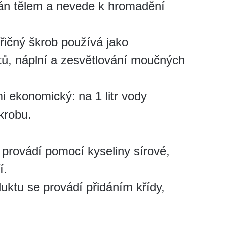
ván tělem a nevede k hromadění
řičný škrob používá jako
tů, náplní a zesvětlování moučných
mi ekonomický: na 1 litr vody
krobu.
provádí pomocí kyseliny sírové,
í.
uktu se provádí přidáním křídy,