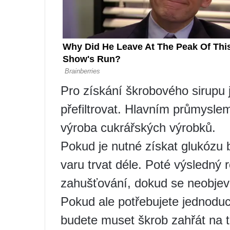
Pro získání škrobového sirupu j
přefiltrovat. Hlavním průmysle
výroba cukrářských výrobků.
Pokud je nutné získat glukózu b
varu trvat déle. Poté výsledný 
zahušťování, dokud se neobjeví
Pokud ale potřebujete jednoduc
budete muset škrob zahřát na t