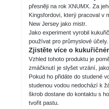
přesněji na rok XNUMX. Za je
Kingsfordovi, který pracoval v 
New Jersey jako mistr.
Jako experiment vyrobil kukuři
používat pro průmyslové účely.
Zjistěte více o kukuřičn
Vzhled tohoto produktu je pomě
zmáčknutí je slyšet vrzání, jak
Pokud ho přidáte do studené vod
studenou vodou nedochází k žá
škrob dostane do kontaktu s ho
tvořit pastu.