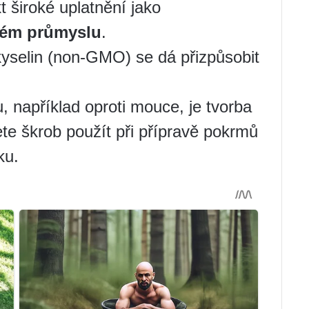
t široké uplatnění jako
kém průmyslu
.
yselin (non-GMO) se dá přizpůsobit
, například oproti mouce, je tvorba
ete škrob použít při přípravě pokrmů
ku.