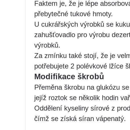
Faktem je, že je lépe absorbo
přebytečné tukové hmoty.
U cukrářských výrobků se kuku
zahušťovadlo pro výrobu dezer
výrobků.
Za zmínku také stojí, že je vel
potřebujete 2 polévkové lžíce š
Modifikace škrobů
Přeměna škrobu na glukózu se 
jejíž roztok se několik hodin vař
Oddělení kyseliny sírové z prod
čímž se získá síran vápenatý.