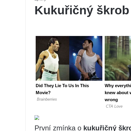
Kukuřičný škrob 
První zmínka o
kukuřičný škr