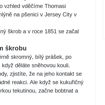
ho vzhled vděčíme Thomasi
mlýně na pšenici v Jersey City v
čný škrob a v roce 1851 se začal
ém škrobu
rně skromný, bílý prášek, po
o když děláte sněhovou kouli.
y, zjistíte, že na jeho kontakt se
dné reakci. Ale když se kukuřičný
rkou tekutinou, začne bobtnat a