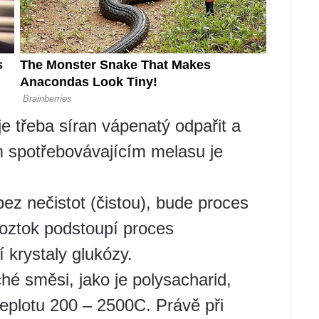
e třeba síran vápenatý odpařit a
m spotřebovávajícím melasu je
ez nečistot (čistou), bude proces
roztok podstoupí proces
 krystaly glukózy.
hé směsi, jako je polysacharid,
eplotu 200 – 2500C. Právě při