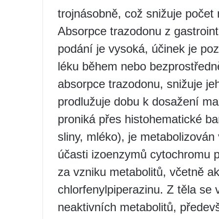
trojnásobně, což snižuje počet
Absorpce trazodonu z gastroint
podání je vysoká, účinek je po
léku během nebo bezprostředně
absorpce trazodonu, snižuje je
prodlužuje dobu k dosažení ma
proniká přes histohematické bari
sliny, mléko), je metabolizován 
účasti izoenzymů cytochromu
za vzniku metabolitů, včetně ak
chlorfenylpiperazinu. Z těla se
neaktivních metabolitů, předev