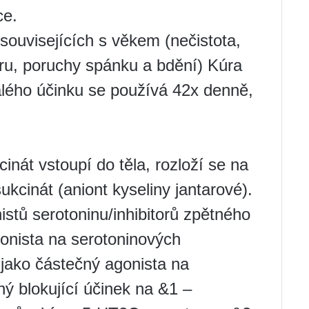
ce.
ouvisejících s věkem (nečistota,
oru, poruchy spánku a bdění) Kúra
alého účinku se používá 42x denně,
inát vstoupí do těla, rozloží se na
ukcinát (aniont kyseliny jantarové).
istů serotoninu/inhibitorů zpětného
onista na serotoninových
jako částečný agonista na
ý blokující účinek na &1 –