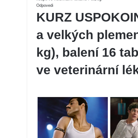
Odpovedi
KURZ USPOKOIN 
a velkých plemen
kg), balení 16 ta
ve veterinární l