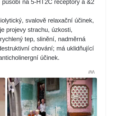
n působí na 5-HT2C receptory a &2
iolytický, svalově relaxační účinek,
e projevy strachu, úzkosti,
ychlený tep, slinění, nadměrná
destruktivní chování; má uklidňující
nticholinergní účinek.