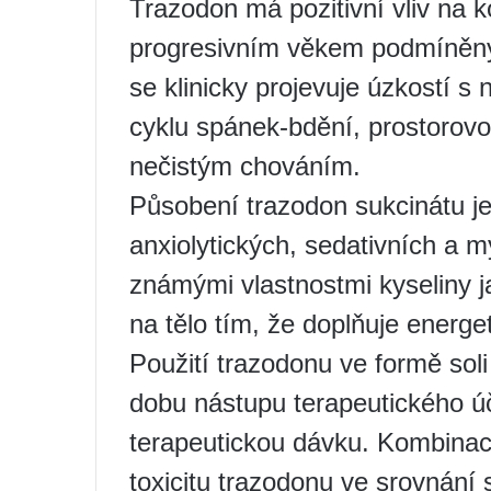
Trazodon má pozitivní vliv na 
progresivním věkem podmíněný
se klinicky projevuje úzkostí s
cyklu spánek-bdění, prostorovo
nečistým chováním.
Působení trazodon sukcinátu j
anxiolytických, sedativních a 
známými vlastnostmi kyseliny j
na tělo tím, že doplňuje energet
Použití trazodonu ve formě soli
dobu nástupu terapeutického ú
terapeutickou dávku. Kombinac
toxicitu trazodonu ve srovnání