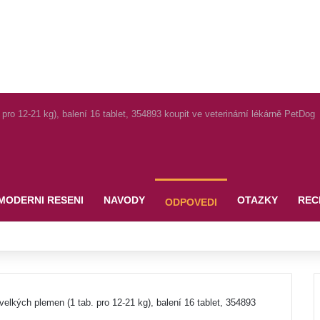
o 12-21 kg), balení 16 tablet, 354893 koupit ve veterinární lékárně PetDog
MODERNI RESENI
NAVODY
OTAZKY
REC
ODPOVEDI
kých plemen (1 tab. pro 12-21 kg), balení 16 tablet, 354893