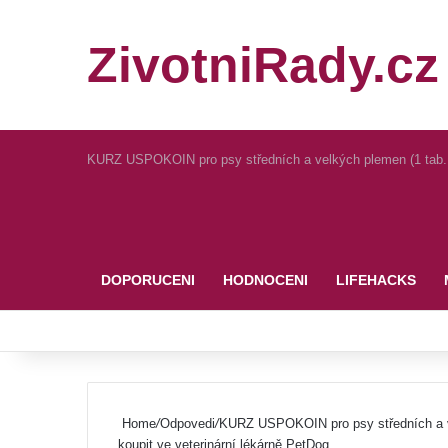
ZivotniRady.cz
KURZ USPOKOIN pro psy středních a velkých plemen (1 tab. pr
Pinterest
DOPORUCENI
HODNOCENI
LIFEHACKS
Home
/
Odpovedi
/
KURZ USPOKOIN pro psy středních a vel
koupit ve veterinární lékárně PetDog