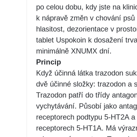
po celou dobu, kdy jste na klini
k nápravě změn v chování psů s
hlasitost, dezorientace v prost
tablet Uspokoin k dosažení trv
minimálně XNUMX dní.
Princip
Když účinná látka trazodon sukc
dvě účinné složky: trazodon a s
Trazodon patří do třídy antagon
vychytávání. Působí jako antag
receptorech podtypu 5-HT2A a 
receptorech 5-HT1A. Má výrazn