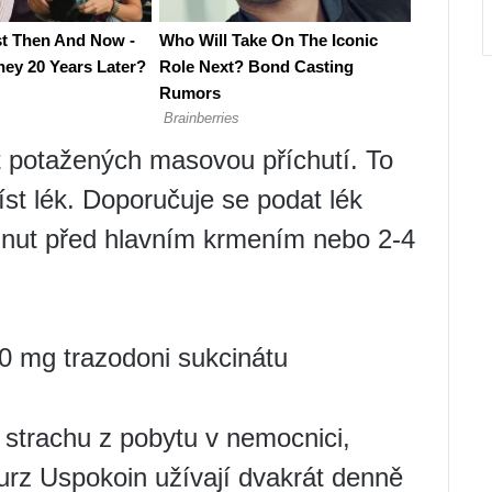
t potažených masovou příchutí. To
st lék. Doporučuje se podat lék
inut před hlavním krmením nebo 2-4
0 mg trazodoni sukcinátu
 strachu z pobytu v nemocnici,
Kurz Uspokoin užívají dvakrát denně