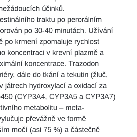
 nežádoucích účinků.
estinálního traktu po perorálním
zorován po 30-40 minutách. Užívání
 po krmení zpomaluje rychlost
ho koncentraci v krevní plazmě a
ximální koncentrace. Trazodon
éry, dále do tkání a tekutin (žluč,
v játrech hydroxylací a oxidací za
 p450 (CYP3A4, CYP3A5 a CYP3A7)
tivního metabolitu – meta-
 vylučuje převážně ve formě
ším močí (asi 75 %) a částečně