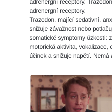
adrenergní receptory. Trazodo
adrenergní receptory.
Trazodon, mající sedativní, anx
snižuje závažnost nebo potlačuj
somatické symptomy úzkosti: zr
motorická aktivita, vokalizace, 
účinek a snižuje napětí. Nemá a