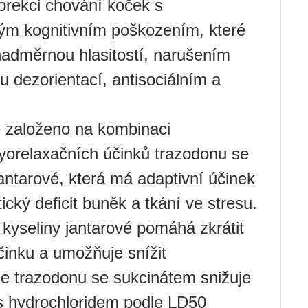
korekci chování koček s
m kognitivním poškozením, které
 nadměrnou hlasitostí, narušením
u dezorientací, antisociálním a
e založeno na kombinaci
myorelaxačních účinků trazodonu se
antarové, která má adaptivní účinek
ický deficit buněk a tkání ve stresu.
 kyseliny jantarové pomáhá zkrátit
činku a umožňuje snížit
e trazodonu se sukcinátem snižuje
 s hydrochloridem podle LD50