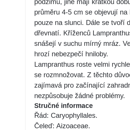
podzimu, jiné mají krátkou dob
průměru 4-5 cm se objevují na 
pouze na slunci. Dále se tvoří 
dřevnatí. Kříženců Lampranthu
snášejí v suchu mírný mráz. V
hrozí nebezpečí hniloby.
Lampranthus roste velmi rychl
se rozmnožovat. Z těchto důvodů
zajímavá pro začínající zahradn
nezpůsobuje žádné problémy.
Stručné informace
Řád: Caryophyllales.
Čeleď: Aizoaceae.