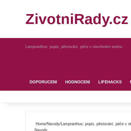
ZivotniRady.cz
Lampranthus: popis, pěstování, péče v otevřeném terénu
Pinterest
DOPORUCENI
HODNOCENI
LIFEHACKS
Home
/
Navody
/
Lampranthus: popis, pěstování, péče v o
Navody