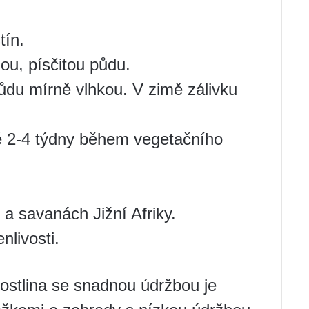
tín.
ou, písčitou půdu.
půdu mírně vlhkou. V zimě zálivku
dé 2-4 týdny během vegetačního
a savanách Jižní Afriky.
nlivosti.
ostlina se snadnou údržbou je