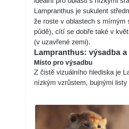
ideální pro oblasti s nízkými s
Lampranthus je sukulent střed
že roste v oblastech s mírným 
půdě), cítí se dobře také v kvě
(v uzavřené zemi).
Lampranthus: výsadba a 
Místo pro výsadbu
Z čistě vizuálního hlediska je 
nízkým vzrůstem, bujnými listy 