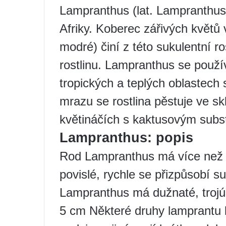
Lampranthus (lat. Lampranthus)
Afriky. Koberec zářivých květů 
modré) činí z této sukulentní r
rostlinu. Lampranthus se použí
tropických a teplých oblastech
mrazu se rostlina pěstuje ve s
květináčích s kaktusovým subs
Lampranthus: popis
Rod Lampranthus má více než 6
povislé, rychle se přizpůsobí suc
Lampranthus má dužnaté, trojúh
5 cm Některé druhy lamprantu 