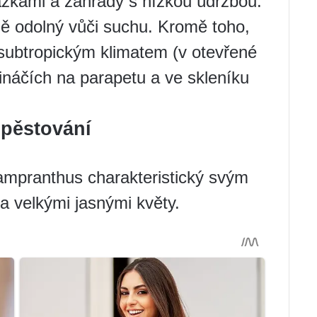
rážkami a zahrady s nízkou údržbou.
ně odolný vůči suchu. Kromě toho,
subtropickým klimatem (v otevřené
tináčích na parapetu a ve skleníku
pěstování
Lampranthus charakteristický svým
a velkými jasnými květy.