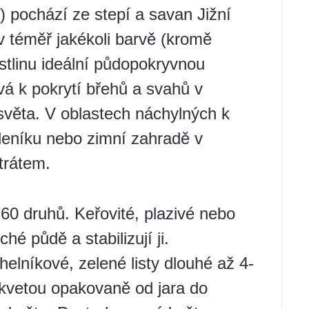
 pochází ze stepí a savan Jižní
v téměř jakékoli barvě (kromě
ostlinu ideální půdopokryvnou
vá k pokrytí břehů a svahů v
 světa. V oblastech náchylných k
kleníku nebo zimní zahradě v
trátem.
0 druhů. Keřovité, plazivé nebo
hé půdě a stabilizují ji.
elníkové, zelené listy dlouhé až 4-
kvetou opakovaně od jara do