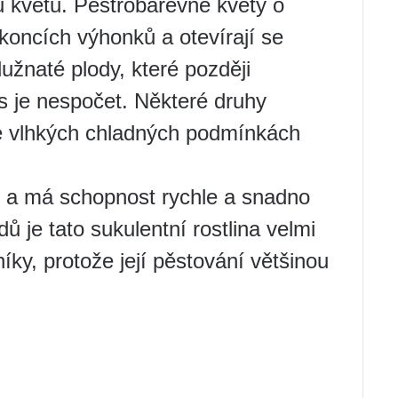
u květu. Pestrobarevné květy o
koncích výhonků a otevírají se
dužnaté plody, které později
s je nespočet. Některé druhy
e vlhkých chladných podmínkách
e a má schopnost rychle a snadno
 je tato sukulentní rostlina velmi
íky, protože její pěstování většinou