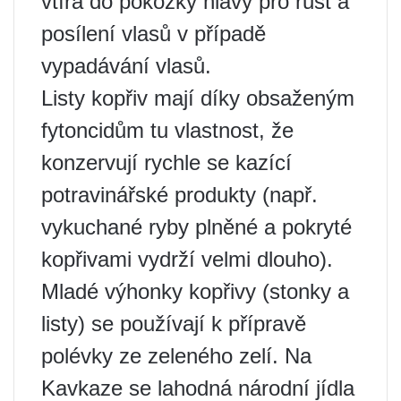
vtírá do pokožky hlavy pro růst a
posílení vlasů v případě
vypadávání vlasů.
Listy kopřiv mají díky obsaženým
fytoncidům tu vlastnost, že
konzervují rychle se kazící
potravinářské produkty (např.
vykuchané ryby plněné a pokryté
kopřivami vydrží velmi dlouho).
Mladé výhonky kopřivy (stonky a
listy) se používají k přípravě
polévky ze zeleného zelí. Na
Kavkaze se lahodná národní jídla