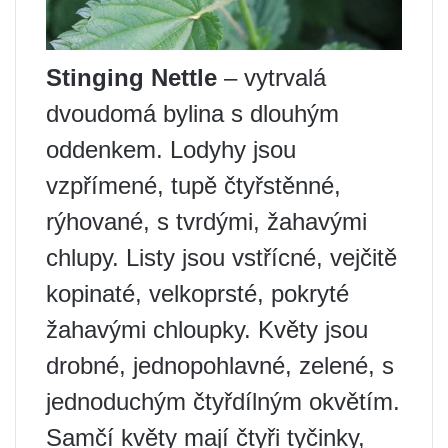
Stinging Nettle
– vytrvalá
dvoudomá bylina s dlouhým
oddenkem. Lodyhy jsou
vzpřímené, tupě čtyřstěnné,
rýhované, s tvrdými, žahavými
chlupy. Listy jsou vstřícné, vejčitě
kopinaté, velkoprsté, pokryté
žahavými chloupky. Květy jsou
drobné, jednopohlavné, zelené, s
jednoduchým čtyřdílným okvětím.
Samčí květy mají čtyři tyčinky,