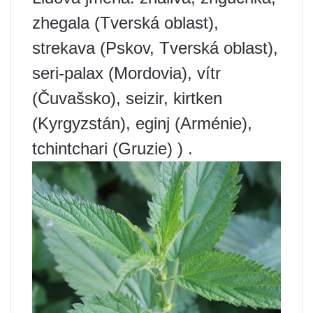
zhegala (Tverská oblast),
strekava (Pskov, Tverská oblast),
seri-palax (Mordovia), vítr
(Čuvašsko), seizir, kirtken
(Kyrgyzstán), eginj (Arménie),
tchintchari (Gruzie) ) .