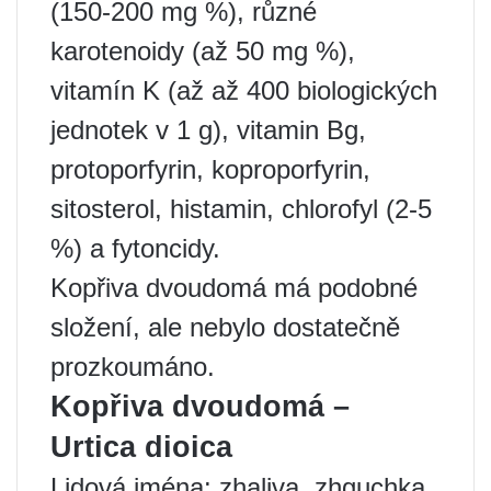
(150-200 mg %), různé
karotenoidy (až 50 mg %),
vitamín K (až až 400 biologických
jednotek v 1 g), vitamin Bg,
protoporfyrin, koproporfyrin,
sitosterol, histamin, chlorofyl (2-5
%) a fytoncidy.
Kopřiva dvoudomá má podobné
složení, ale nebylo dostatečně
prozkoumáno.
Kopřiva dvoudomá –
Urtica dioica
Lidová jména: zhaliva, zhguchka,