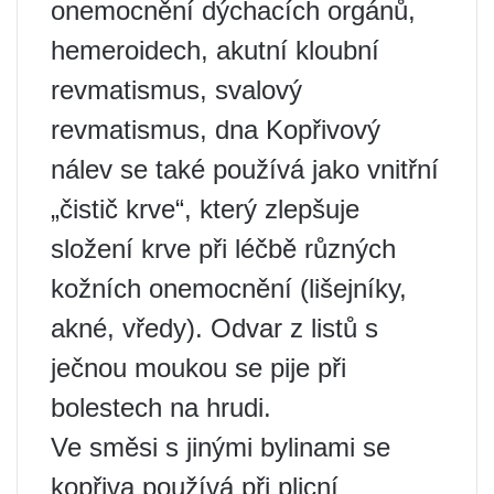
onemocnění dýchacích orgánů,
hemeroidech, akutní kloubní
revmatismus, svalový
revmatismus, dna Kopřivový
nálev se také používá jako vnitřní
„čistič krve“, který zlepšuje
složení krve při léčbě různých
kožních onemocnění (lišejníky,
akné, vředy). Odvar z listů s
ječnou moukou se pije při
bolestech na hrudi.
Ve směsi s jinými bylinami se
kopřiva používá při plicní