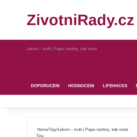
ZivotniRady.cz
Leknín – květ | Popis rostliny, kde roste
Pinterest
DOPORUCENI
HODNOCENI
LIFEHACKS
Home
/
Tipy
/
Leknín – květ | Popis rostliny, kde roste
Tipy