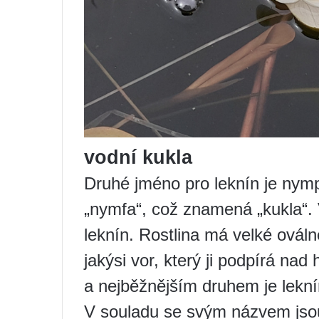
vodní kukla
Druhé jméno pro leknín je nym
„nymfa“, což znamená „kukla“. 
leknín. Rostlina má velké oválné
jakýsi vor, který ji podpírá na
a nejběžnějším druhem je leknín
V souladu se svým názvem jsou 