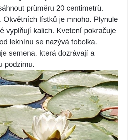
sáhnout průměru 20 centimetrů.
 Okvětních lístků je mnoho. Plynule
ré vyplňují kalich. Kvetení pokračuje
lod leknínu se nazývá tobolka.
e semena, která dozrávají a
ku podzimu.