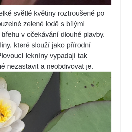
lké světlé květiny roztroušené po
uzelné zelené lodě s bílými
u břehu v očekávání dlouhé plavby.
iny, které slouží jako přírodní
lovoucí lekníny vypadají tak
é nezastavit a neobdivovat je.