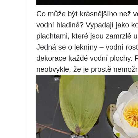
Co může být krásnějšího než ve
vodní hladině? Vypadají jako ko
plachtami, které jsou zamrzlé 
Jedná se o lekníny – vodní rostl
dekorace každé vodní plochy. P
neobvykle, že je prostě nemožn