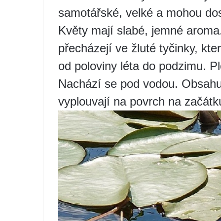
samotářské, velké a mohou do
Květy mají slabé, jemné aroma.
přecházejí ve žluté tyčinky, kte
od poloviny léta do podzimu. P
Nachází se pod vodou. Obsahuj
vyplouvají na povrch na začát