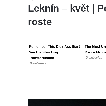
Leknín – květ | P
roste