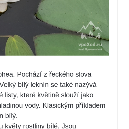
phea. Pochází z řeckého slova
Velký bílý leknín se také nazývá
 listy, které květině slouží jako
d hladinou vody. Klasickým příkladem
 bílý.
květy rostliny bílé. Jsou