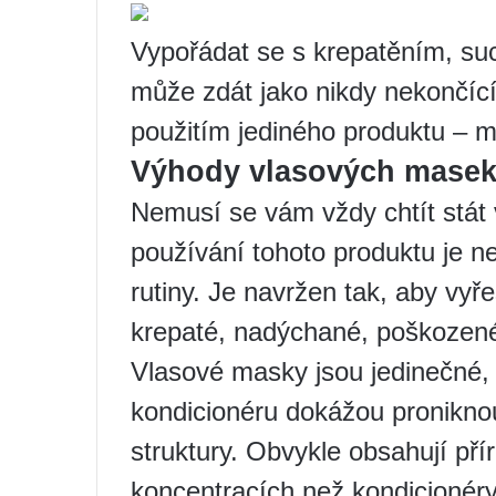
Vypořádat se s krepatěním, su
může zdát jako nikdy nekončící
použitím jediného produktu – m
Výhody vlasových mase
Nemusí se vám vždy chtít stát 
používání tohoto produktu je n
rutiny. Je navržen tak, aby vyř
krepaté, nadýchané, poškozené
Vlasové masky jsou jedinečné,
kondicionéru dokážou proniknou
struktury. Obvykle obsahují pří
koncentracích než kondicionéry