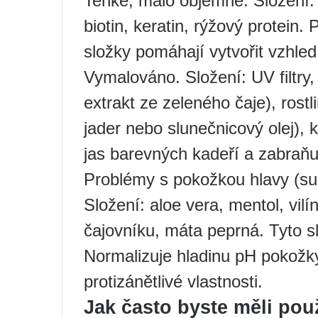
Tenké, málo objemné. Složení:
biotin, keratin, rýžový protein.
složky pomáhají vytvořit vzhled
Vymalováno. Složení: UV filtry,
extrakt ze zeleného čaje), rostl
jader nebo slunečnicový olej), k
jas barevných kadeří a zabraňuj
Problémy s pokožkou hlavy (su
Složení: aloe vera, mentol, vilín
čajovníku, máta peprná. Tyto s
Normalizuje hladinu pH pokožky 
protizánětlivé vlastnosti.
Jak často byste měli pou