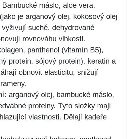
 Bambucké máslo, aloe vera,
(jako je arganový olej, kokosový olej
y vyživují suché, dehydrované
bnovují rovnováhu vlhkosti.
olagen, panthenol (vitamín B5),
ý protein, sójový protein), keratin a
ají obnovit elasticitu, snižují
prameny.
í: arganový olej, bambucké máslo,
dvábné proteiny. Tyto složky mají
hlazující vlastnosti. Dělají kadeře