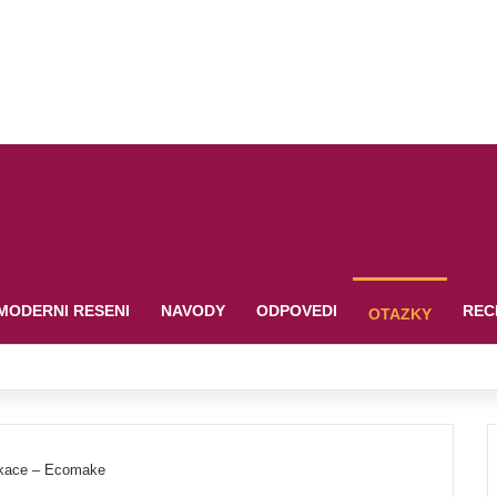
MODERNI RESENI
NAVODY
ODPOVEDI
REC
OTAZKY
likace – Ecomake