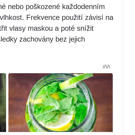
vené nebo poškozené každodenním
vlhkost. Frekvence použití závisí na
třit vlasy maskou a poté snížit
sledky zachovány bez jejich