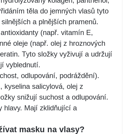
 hydrolyzovaný kolagen, panthenol,
 Přidáním těla do jemných vlasů tyto
 silnějších a plnějších pramenů.
 antioxidanty (např. vitamín E,
inné oleje (např. olej z hroznových
eratin. Tyto složky vyživují a udržují
í vyblednutí.
chost, odlupování, podráždění).
, kyselina salicylová, olej z
ložky snižují suchost a odlupování.
hlavy. Mají zklidňující a
žívat masku na vlasy?