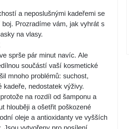
chostí a neposlušnými kadeřemi se
 boj. Prozradíme vám, jak vyhrát s
asky na vlasy.
k
ve sprše pár minut navíc. Ale
edílnou součástí vaší kosmetické
ešil mnoho problémů: suchost,
 kadeře, nedostatek výživy.
 protože na rozdíl od šamponu a
t hlouběji a ošetřit poškozené
rodní oleje a antioxidanty ve vyšších
. Jsou vytvořeny pro posílení