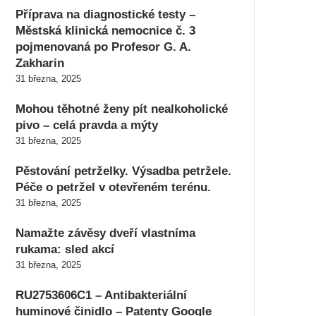
Příprava na diagnostické testy –
Městská klinická nemocnice č. 3
pojmenovaná po Profesor G. A.
Zakharin
31 března, 2025
Mohou těhotné ženy pít nealkoholické
pivo – celá pravda a mýty
31 března, 2025
Pěstování petrželky. Výsadba petržele.
Péče o petržel v otevřeném terénu.
31 března, 2025
Namažte závěsy dveří vlastníma
rukama: sled akcí
31 března, 2025
RU2753606C1 – Antibakteriální
huminové činidlo – Patenty Google