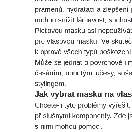
pramenů, hydrataci a zlepšení 
mohou snížit lámavost, suchost 
Pleťovou masku asi nepoužíváte
pro vlasovou masku. Ve skutečn
k opravě všech typů poškození
Může se jednat o povrchové i
česáním, upnutými účesy, suš
stylingem.
Jak vybrat masku na vla
Chcete-li tyto problémy vyřešit,
příslušnými komponenty. Zde js
s nimi mohou pomoci.