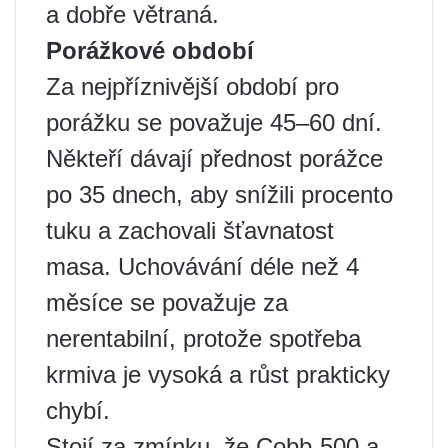
a dobře větraná.
Porážkové období
Za nejpříznivější období pro
porážku se považuje 45–60 dní.
Někteří dávají přednost porážce
po 35 dnech, aby snížili procento
tuku a zachovali šťavnatost
masa. Uchovávání déle než 4
měsíce se považuje za
nerentabilní, protože spotřeba
krmiva je vysoká a růst prakticky
chybí.
Stojí za zmínku, že Cobb-500 a