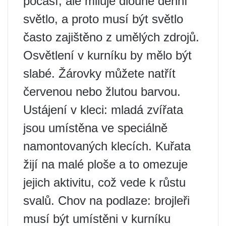
počasí, ale miluje dlouhé denní
světlo, a proto musí být světlo
často zajištěno z umělých zdrojů.
Osvětlení v kurníku by mělo být
slabé. Žárovky můžete natřít
červenou nebo žlutou barvou.
Ustájení v kleci: mladá zvířata
jsou umístěna ve speciálně
namontovaných klecích. Kuřata
žijí na malé ploše a to omezuje
jejich aktivitu, což vede k růstu
svalů. Chov na podlaze: brojleři
musí být umístěni v kurníku