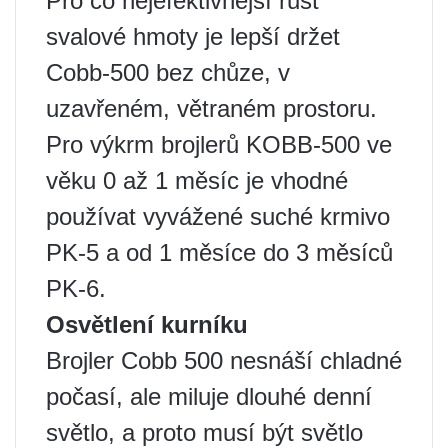
Pro co nejefektivnější růst
svalové hmoty je lepší držet
Cobb-500 bez chůze, v
uzavřeném, větraném prostoru.
Pro výkrm brojlerů KOBB-500 ve
věku 0 až 1 měsíc je vhodné
používat vyvážené suché krmivo
PK-5 a od 1 měsíce do 3 měsíců
PK-6.
Osvětlení kurníku
Brojler Cobb 500 nesnáší chladné
počasí, ale miluje dlouhé denní
světlo, a proto musí být světlo