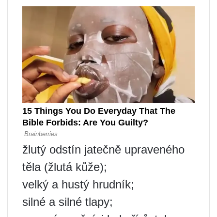
žlutý odstín jatečně upraveného
těla (žlutá kůže);
velký a hustý hrudník;
silné a silné tlapy;