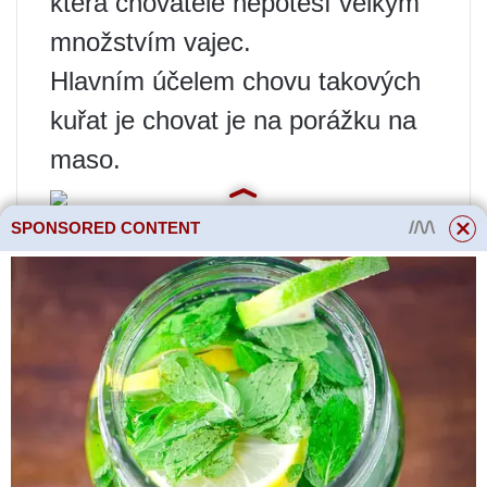
která chovatele nepotěší velkým
množstvím vajec.
Hlavním účelem chovu takových
kuřat je chovat je na porážku na
maso.
SPONSORED CONTENT
Naše společnost prodává mladé
nosnice po celém Rusku již 14
let. Za tuto dobu jsme dodali
drůbež více než 80 000
zákazníkům.
Velký výběr