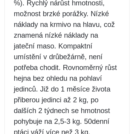
%). Rychlý nárůst hmotnosti,
možnost brzké porážky. Nízké
náklady na krmivo na hlavu, což
znamená nízké náklady na
jateční maso. Kompaktní
umístění v drůbežárně, není
potřeba chodit. Rovnoměrný růst
hejna bez ohledu na pohlaví
jedinců. Již do 1 měsíce života
přiberou jedinci až 2 kg, po
dalších 2 týdnech se hmotnost
pohybuje na 2,5-3 kg. 50denní
ptáci váží více než 3 kg.