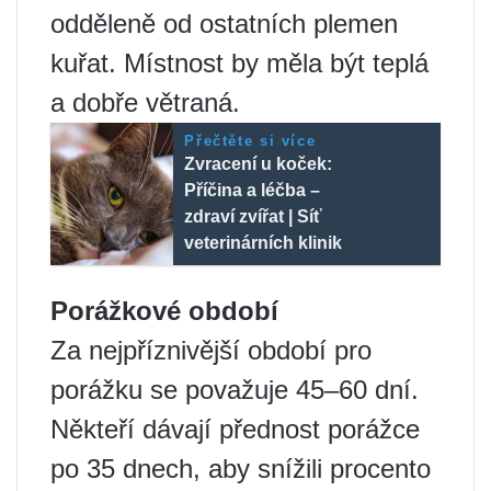
odděleně od ostatních plemen
kuřat. Místnost by měla být teplá
a dobře větraná.
Přečtěte si více
Zvracení u koček:
Příčina a léčba –
zdraví zvířat | Síť
veterinárních klinik
Porážkové období
Za nejpříznivější období pro
porážku se považuje 45–60 dní.
Někteří dávají přednost porážce
po 35 dnech, aby snížili procento