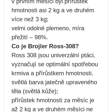
v prvním měsíci byl přírůstek
hmotnosti asi 2 kg a ve druhém
více než 3 kg;
velmi odolné plemeno, míra
přežití – 98%.
Co je
Brojler Ross-308?
Ross 308 jsou univerzální ptáci,
vyznačují se optimální spotřebou
krmiva a přírůstkem hmotnosti.
světlá barva jatečně upraveného
těla (světlá kůže);
přírůstek hmotnosti za měsíc je
až 2 kg a ve druhém měsíci ne