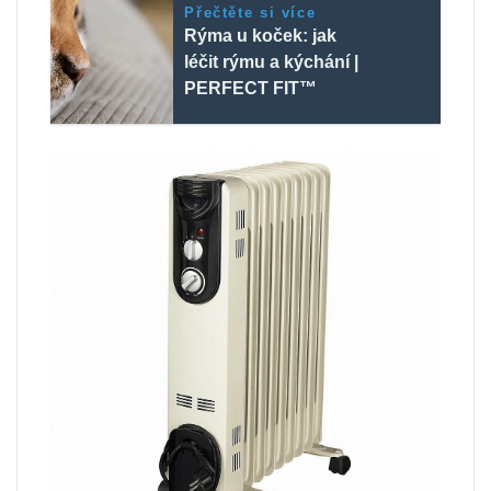
Přečtěte si více
Rýma u koček: jak
léčit rýmu a kýchání |
PERFECT FIT™