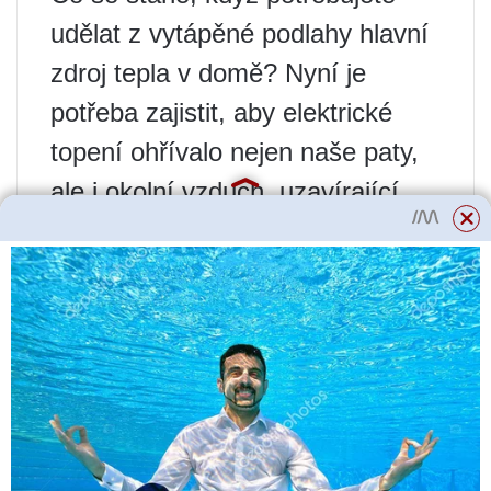
udělat z vytápěné podlahy hlavní
zdroj tepla v domě? Nyní je
potřeba zajistit, aby elektrické
topení ohřívalo nejen naše paty,
ale i okolní vzduch, uzavírající
konstrukce a předměty v
místnosti. To se dá zařídit, ale
důsledky budou docela zajímavé.
Při silných mrazech budete
muset vypnout omezovací
teplotní senzor, protože +29 °C
pod nátěrem zjevně nebude stačit