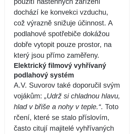
použití nástěnných zařízení
dochází ke konvekci vzduchu,
což výrazně snižuje účinnost. A
podlahové spotřebiče dokážou
dobře vytopit pouze prostor, na
který jsou přímo zaměřeny.
Elektrický filmový vyhřívaný
podlahový systém
A.V. Suvorov také doporučil svým
vojákům:
„Udrž si chladnou hlavu,
hlad v břiše a nohy v teple.“
. Toto
rčení, které se stalo příslovím,
často citují majitelé vyhřívaných