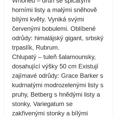
Whorled – druh se špičatými
horními listy a malými sněhově
bílými květy. Vyniká svými
červenými bobulemi. Oblíbené
odrůdy: himalájský gigant, srbský
trpaslík, Rubrum.
Chlupatý – tuleň šalamounsky,
dosahující výšky 50 cm Existují
zajímavé odrůdy: Grace Barker s
kudrnatými modrozelenými listy s
pruhy, Betberg s hnědými listy a
stonky, Variegatum se
zakřivenými stonky a bílými