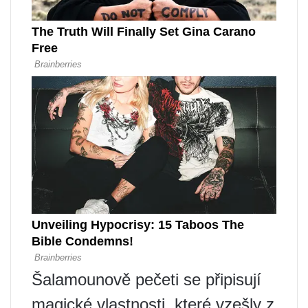
Šalamounově pečeti se připisují
magické vlastnosti, které vzešly z