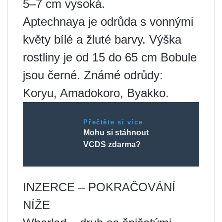
5–7 cm vysoká.
Aptechnaya je odrůda s vonnými
květy bílé a žluté barvy. Výška
rostliny je od 15 do 65 cm Bobule
jsou černé. Známé odrůdy:
Koryu, Amadokoro, Byakko.
Přečtěte si více
Mohu si stáhnout
VCDS zdarma?
INZERCE – POKRAČOVÁNÍ
NÍŽE