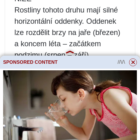
Rostliny tohoto druhu mají silné
horizontální oddenky. Oddenek
lze rozdělit brzy na jaře (březen)
a koncem léta – začátkem
podzimu (srpen – září).
SPONSORED CONTENT
Pro vegetativní množení je třeba
vykopat část oddenku a nakrájet
jej na kousky dlouhé 5-10 cm,
aby každý z nich měl 1 pupen.
Řezy musí být ošetřeny drceným
dřevěným uhlím.
Veškerá práce s kořenovým