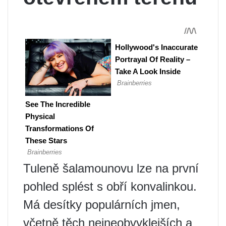
Tuleně šalamounovu lze na první
pohled splést s obří konvalinkou.
Má desítky populárních jmen,
včetně těch nejneobvyklejších a