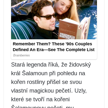
Stará legenda říká, že židovský
král Šalamoun při pohledu na
kořen rostliny přišel se svou
vlastní magickou pečetí. Uzly,
které se tvoří na kořeni
Šalamounovy pečeti, mu