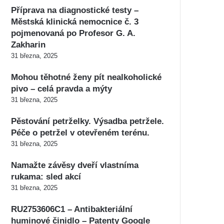
Příprava na diagnostické testy –
Městská klinická nemocnice č. 3
pojmenovaná po Profesor G. A.
Zakharin
31 března, 2025
Mohou těhotné ženy pít nealkoholické
pivo – celá pravda a mýty
31 března, 2025
Pěstování petrželky. Výsadba petržele.
Péče o petržel v otevřeném terénu.
31 března, 2025
Namažte závěsy dveří vlastníma
rukama: sled akcí
31 března, 2025
RU2753606C1 – Antibakteriální
huminové činidlo – Patenty Google