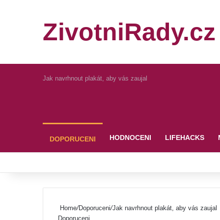
ZivotniRady.cz
Jak navrhnout plakát, aby vás zaujal
Pinterest
HODNOCENI
LIFEHACKS
DOPORUCENI
Home
/
Doporuceni
/
Jak navrhnout plakát, aby vás zaujal
Doporuceni