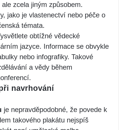
 ale zcela jiným způsobem.
y, jako je vlastenectví nebo péče o
ečenská témata.
ysvětlete obtížné vědecké
árním jazyce. Informace se obvykle
abulky nebo infografiky. Takové
 vzdělávání a vědy během
konferencí.
při navrhování
u
je nepravděpodobné, že povede k
olem takového plakátu nejspíš