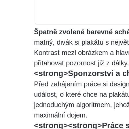
Špatně zvolené barevné sch
matný, divák si plakátu s nejv
Kontrast mezi obrázkem a hlav
přitahovat pozornost již z dálky.
<strong>Sponzorství a ch
Před zahájením práce si design
událost, o které chce na plakát
jednoduchým algoritmem, jehož
maximální dojem.
<strong><strong>Práce s