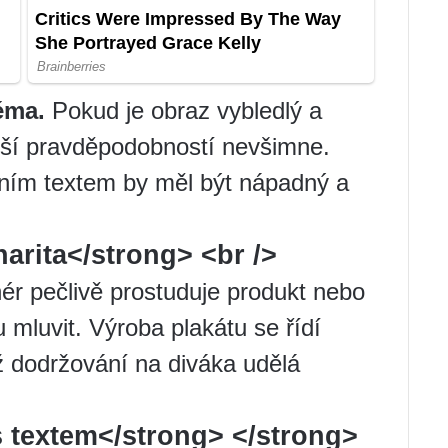
éma.
Pokud je obraz vybledlý a
ětší pravděpodobností nevšimne.
ním textem by měl být nápadný a
arita</strong> <br />
ér pečlivě prostuduje produkt nebo
u mluvit. Výroba plakátu se řídí
 dodržování na diváka udělá
 textem</strong> </strong>