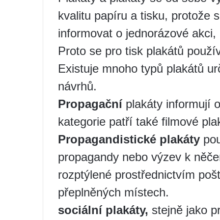
kvalitu papíru a tisku, protože 
informovat o jednorázové akci, 
Proto se pro tisk plakátů použív
Existuje mnoho typů plakátů ur
návrhů.
Propagační
plakáty informují 
kategorie patří také filmové pla
Propagandistické plakáty
pou
propagandy nebo výzev k něče
rozptýlené prostřednictvím po
přeplněných místech.
sociální plakáty,
stejně jako p