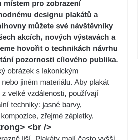
m místem pro zobrazení
vhodnému designu plakátů a
knihovny můžete své návštěvníky
všech akcích, nových výstavách a
eme hovořit o technikách návrhu
ání pozornosti cílového publika.
cký obrázek s lakonickým
nebo jiném materiálu. Aby plakát
z velké vzdálenosti, používají
lní techniky: jasné barvy,
kompozice, zřejmé zápletky.
rong> <br />
razně liší. Plakáty mají často vyšší