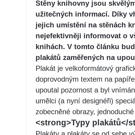
Stěny knihovny jsou skvělý
užitečných informací. Díky 
jejich umístění na stěnách 
nejefektivněji informovat o 
knihách. V tomto článku bud
plakátů zaměřených na upout
Plakát je velkoformátový grafi
doprovodným textem na papíře 
upoutal pozornost a byl vnímán 
umělci (a nyní designéři) speciá
zobecněné obrazy, jednoduché 
<strong>Typy plakátů</st
Plakáty a plakáty se od sebe vý