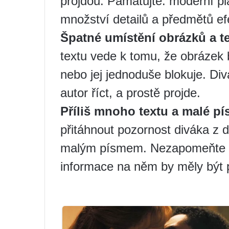
projdou. Pamatujte: moderní p
množství detailů a předmětů ef
Špatné umístění obrázků a te
textu vede k tomu, že obrázek
nebo jej jednoduše blokuje. Div
autor říct, a prostě projde.
Příliš mnoho textu a malé pí
přitáhnout pozornost diváka z 
malým písmem. Nezapomeňte ta
informace na něm by měly být p