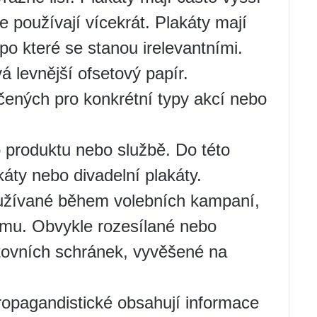
se používají vícekrát. Plakáty mají
po které se stanou irelevantními.
á levnější ofsetový papír.
čených pro konkrétní typy akcí nebo
o produktu nebo službě. Do této
káty nebo divadelní plakáty.
žívané během volebních kampaní,
mu. Obvykle rozesílané nebo
štovních schránek, vyvěšené na
ropagandistické obsahují informace