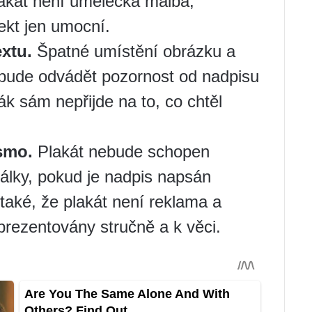
lakát není umělecká malba,
ekt jen umocní.
xtu.
Špatné umístění obrázku a
 bude odvádět pozornost od nadpisu
ák sám nepřijde na to, co chtěl
smo.
Plakát nebude schopen
dálky, pokud je nadpis napsán
ké, že plakát není reklama a
rezentovány stručně a k věci.