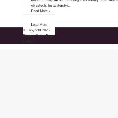
oblastech. Instalatérství…
Read More »
Load More
© Copyright 2026
Privacy Policy Page
Contact
Back
to
top
button