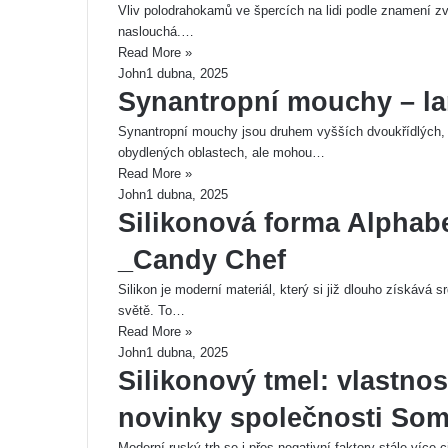
Vliv polodrahokamů ve špercích na lidi podle znamení zvě
naslouchá.…
Read More »
John
1 dubna, 2025
Synantropní mouchy – la
Synantropní mouchy jsou druhem vyšších dvoukřídlých, kt
obydlených oblastech, ale mohou…
Read More »
John
1 dubna, 2025
Silikonová forma Alphab
_Candy Chef
Silikon je moderní materiál, který si již dlouho získává
světě. To…
Read More »
John
1 dubna, 2025
Silikonový tmel: vlastnos
novinky společnosti Som
Moderní ruský trh se i přes negativní faktory stále více 