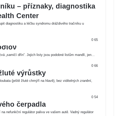
íku – příznaky, diagnostika
ealth Center
pit diagnostiku a léčbu syndromu dráždivého tračníku u
0
65
όσιον
á „samičí dřín“. Jejich listy jsou podobné listům mandlí, jen…
0
66
žluté výrůstky
bata (ještě žluté chmýří na hlavě), bez viditelných zranění,
0
54
vého čerpadla
í na nefunkční regulátor paliva ve vašem autě. Vadný regulátor