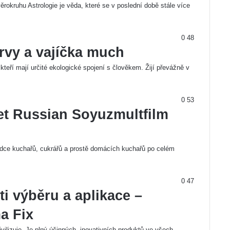
rokruhu Astrologie je věda, které se v poslední době stále více
0
48
rvy a vajíčka much
eří mají určité ekologické spojení s člověkem. Žijí převážně v
0
53
et Russian Soyuzmultfilm
 srdce kuchařů, cukrářů a prostě domácích kuchařů po celém
0
47
ti výběru a aplikace –
a Fix
civilizuje. Je plný účinných, inovativních produktů ve všech