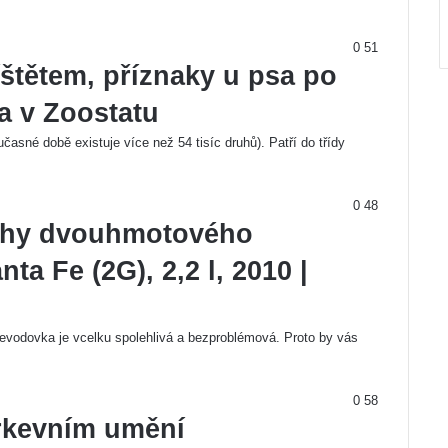
0
51
štětem, příznaky u psa po
ba v Zoostatu
časné době existuje více než 54 tisíc druhů). Patří do třídy
0
48
chy dvouhmotového
ta Fe (2G), 2,2 l, 2010 |
řevodovka je vcelku spolehlivá a bezproblémová. Proto by vás
0
58
írkevním umění