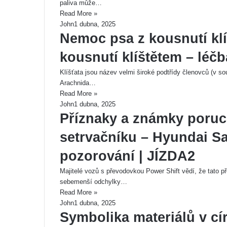
paliva může…
Read More »
John
1 dubna, 2025
Nemoc psa z kousnutí klí
kousnutí klíštětem – léč
Klíšťata jsou název velmi široké podtřídy členovců (v sou
Arachnida…
Read More »
John
1 dubna, 2025
Příznaky a známky poru
setrvačníku – Hyundai San
pozorování | JÍZDA2
Majitelé vozů s převodovkou Power Shift vědí, že tato p
sebemenší odchylky…
Read More »
John
1 dubna, 2025
Symbolika materiálů v c