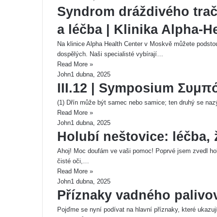
Syndrom dráždivého tračn
a léčba | Klinika Alpha-H
Na klinice Alpha Health Center v Moskvě můžete podstou
dospělých. Naši specialisté vybírají…
Read More »
John
1 dubna, 2025
III.12 | Symposium Συμπ
(1) Dřín může být samec nebo samice; ten druhý se nazýv
Read More »
John
1 dubna, 2025
Holubí neštovice: léčba, 
Ahoj! Moc doufám ve vaši pomoc! Poprvé jsem zvedl holou
čisté oči,…
Read More »
John
1 dubna, 2025
Příznaky vadného palivo
Pojďme se nyní podívat na hlavní příznaky, které ukazuj