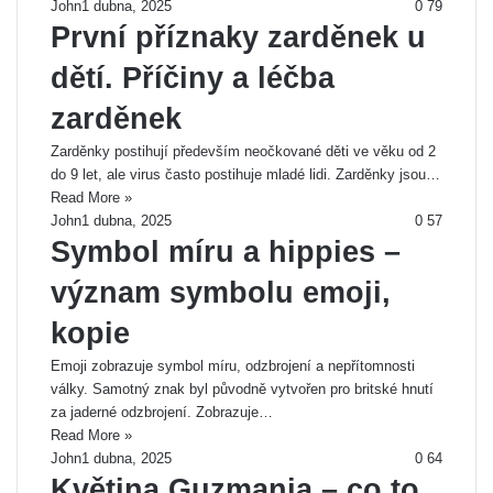
John
1 dubna, 2025
0
79
První příznaky zarděnek u
dětí. Příčiny a léčba
zarděnek
Zarděnky postihují především neočkované děti ve věku od 2
do 9 let, ale virus často postihuje mladé lidi. Zarděnky jsou…
Read More »
John
1 dubna, 2025
0
57
Symbol míru a hippies –
význam symbolu emoji,
kopie
Emoji zobrazuje symbol míru, odzbrojení a nepřítomnosti
války. Samotný znak byl původně vytvořen pro britské hnutí
za jaderné odzbrojení. Zobrazuje…
Read More »
John
1 dubna, 2025
0
64
Květina Guzmania – co to