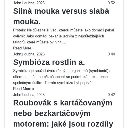
John
1 dubna, 2025
0
52
Silná mouka versus slabá
mouka.
Protein: Nejdůležitější věc, kterou můžete jako domácí pekař
ovlivnit Jako domácí pekař je jedním z nejdůležitějších
faktorů, které můžete ovlivnit,…
Read More »
John
1 dubna, 2025
0
44
Symbióza rostlin a.
Symbióza je soužití dvou různých organismů (symbiontů) s
cílem optimálního přizpůsobení se podmínkám existence
společným úsilím. Termín symbióza byl poprvé…
Read More »
John
1 dubna, 2025
0
42
Roubovák s kartáčovaným
nebo bezkartáčovým
motorem: jaké jsou rozdíly