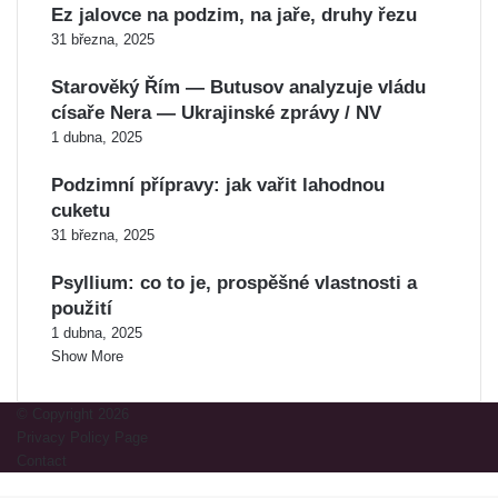
Ez jalovce na podzim, na jaře, druhy řezu
31 března, 2025
Starověký Řím — Butusov analyzuje vládu
císaře Nera — Ukrajinské zprávy / NV
1 dubna, 2025
Podzimní přípravy: jak vařit lahodnou
cuketu
31 března, 2025
Psyllium: co to je, prospěšné vlastnosti a
použití
1 dubna, 2025
Show More
© Copyright 2026
Privacy Policy Page
Contact
Back