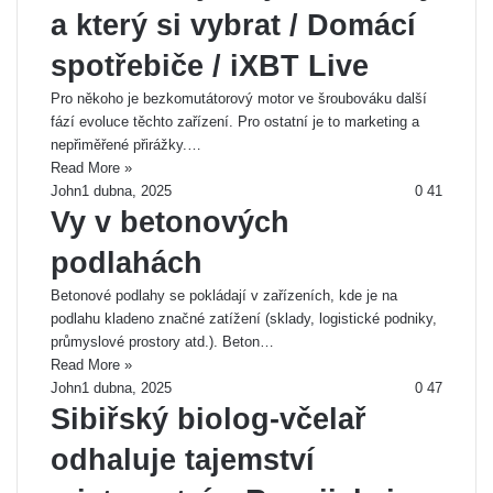
a který si vybrat / Domácí
spotřebiče / iXBT Live
Pro někoho je bezkomutátorový motor ve šroubováku další
fází evoluce těchto zařízení. Pro ostatní je to marketing a
nepřiměřené přirážky.…
Read More »
John
1 dubna, 2025
0
41
Vy v betonových
podlahách
Betonové podlahy se pokládají v zařízeních, kde je na
podlahu kladeno značné zatížení (sklady, logistické podniky,
průmyslové prostory atd.). Beton…
Read More »
John
1 dubna, 2025
0
47
Sibiřský biolog-včelař
odhaluje tajemství