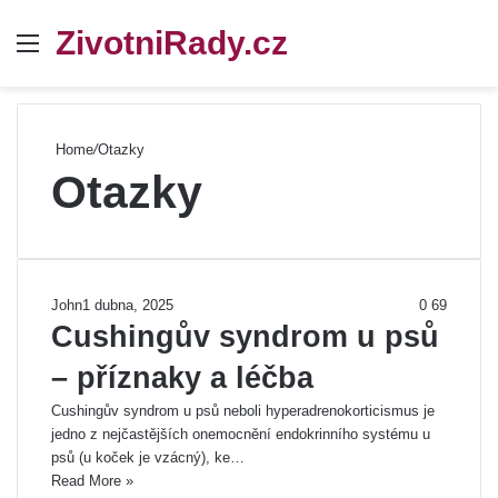
ZivotniRady.cz
Menu
Se
Home
/
Otazky
Otazky
John
1 dubna, 2025
0
69
Cushingův syndrom u psů
– příznaky a léčba
Cushingův syndrom u psů neboli hyperadrenokorticismus je
jedno z nejčastějších onemocnění endokrinního systému u
psů (u koček je vzácný), ke…
Read More »