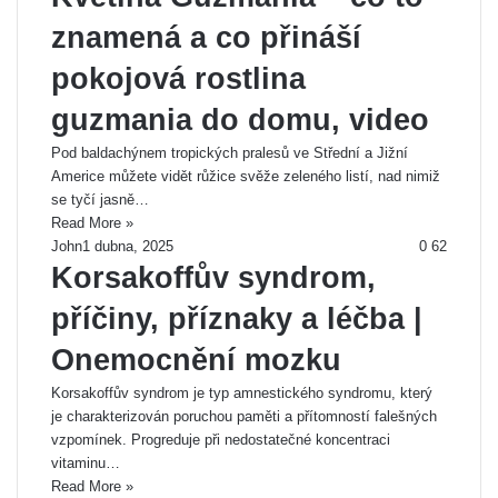
znamená a co přináší
pokojová rostlina
guzmania do domu, video
Pod baldachýnem tropických pralesů ve Střední a Jižní
Americe můžete vidět růžice svěže zeleného listí, nad nimiž
se tyčí jasně…
Read More »
John
1 dubna, 2025
0
62
Korsakoffův syndrom,
příčiny, příznaky a léčba |
Onemocnění mozku
Korsakoffův syndrom je typ amnestického syndromu, který
je charakterizován poruchou paměti a přítomností falešných
vzpomínek. Progreduje při nedostatečné koncentraci
vitaminu…
Read More »