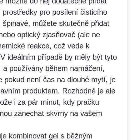
je možné do něj dodatečně přidat
 prostředky pro posílení čisticího
i špinavé, můžete skutečně přidat
nebo optický zjasňovač (ale ne
chemické reakce, což vede k
 ideálním případě by měly být tyto
 I a používány během namáčení,
e pokud není čas na dlouhé mytí, je
 hlavním produktem. Rozhodně je ale
ože i za pár minut, kdy pračku
ihnou zanechat skvrny na vašem
uje kombinovat gel s běžným