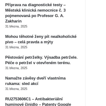
Příprava na diagnostické testy –
Městská klinická nemocnice č. 3
pojmenovaná po Profesor G. A.
Zakharin
31 března, 2025
Mohou těhotné ženy pít nealkoholické
pivo – celá pravda a mýty
31 března, 2025
Pěstování petrželky. Výsadba petržele.
Péče o petržel v otevřeném terénu.
31 března, 2025
Namažte závěsy dveří vlastníma
rukama: sled akcí
31 března, 2025
RU2753606C1 – Antibakteriální
huminové činidlo – Patenty Google