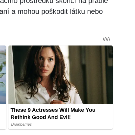
racího prostředku skončí na prádle
aní a mohou poškodit látku nebo