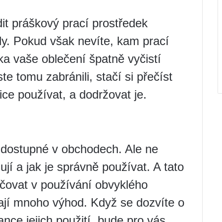
it práškový prací prostředek
y. Pokud však nevíte, kam prací
čka vaše oblečení špatně vyčistí
 tomu zabránili, stačí si přečíst
ce používat, a dodržovat je.
o dostupné v obchodech. Ale ne
šují a jak je správně používat. A tato
ačovat v používání obvyklého
ají mnoho výhod. Když se dozvíte o
nce jejich použití, bude pro vás