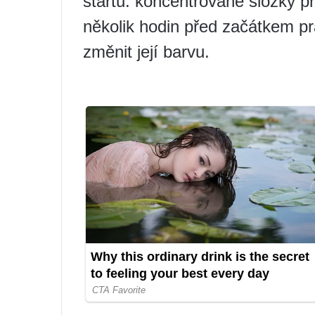
startu: koncentrované složky p
několik hodin před začátkem pr
změnit její barvu.