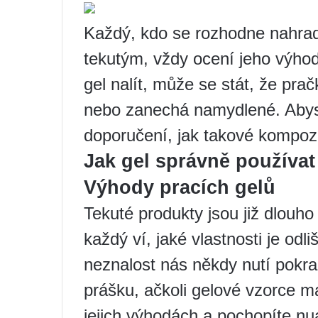
Každý, kdo se rozhodne nahrad
tekutým, vždy ocení jeho výhod
gel nalít, může se stát, že pra
nebo zanechá namydlené. Abyste
doporučení, jak takové kompozi
Jak gel správně používat
Výhody pracích gelů
Tekuté produkty jsou již dlouh
každý ví, jaké vlastnosti je odli
neznalost nás někdy nutí pokr
prášku, ačkoli gelové vzorce m
jejich výhodách a pochopíte nua