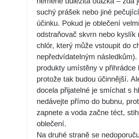
neméně důležitá otázka – zda 
suchý prášek nebo jiné pečující
účinku. Pokud je oblečení velm
odstraňovač skvrn nebo kyslík 
chlór, který může vstoupit do 
nepředvídatelným následkům). V
produkty umístěny v přihrádce
protože tak budou účinnější. Al
docela přijatelné je smíchat s
nedávejte přímo do bubnu, prot
zapnete a voda začne téct, st
oblečení.
Na druhé straně se nedoporuč