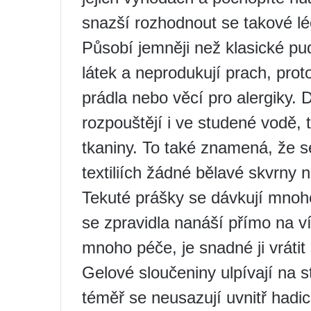
snazší rozhodnout se takové lé
Působí jemněji než klasické pu
látek a neprodukují prach, prot
prádla nebo věcí pro alergiky. 
rozpouštějí i ve studené vodě,
tkaniny. To také znamená, že 
textiliích žádné bělavé skvrny 
Tekuté prášky se dávkují mno
se zpravidla nanáší přímo na ví
mnoho péče, je snadné ji vrátit 
Gelové sloučeniny ulpívají na
téměř se neusazují uvnitř had