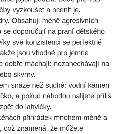
čby vyzkoušet a ocenit je.
dry. Obsahují méně agresivních
o se doporučují na praní dětského
Díky své konzistenci se perfektně
 takže jsou vhodné pro jemné
se dobře máchají: nezanechávají na
nebo skvrny.
hem snáze než suché: vodní kámen
čko, a pokud náhodou nalijete příliš
zpět do lahvičky.
 stěnách přihrádek mnohem méně a
ic, což znamená, že můžete