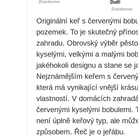
Originální keř s červenými bob
pozemek. To je skutečný přínos 
zahradu. Obrovský výběr pěstov
kyselými, velkými a malými bob
jakéhokoli designu a stane se
Nejznámějším keřem s červeným
která má vynikající vnější krá
vlastností. V domácích zahradác
červenými kyselými bobulemi. To
není úplně keřový typ, ale mů
způsobem. Řeč je o jeřábu.