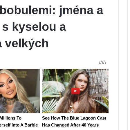
 bobulemi: jména a
n s kyselou a
a velkých