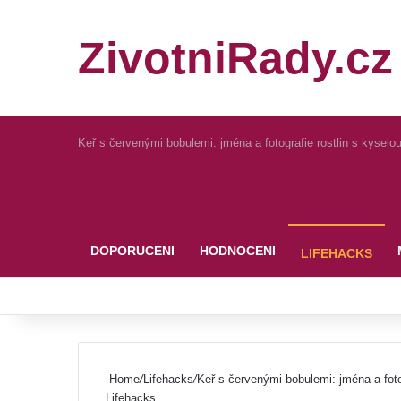
ZivotniRady.cz
Keř s červenými bobulemi: jména a fotografie rostlin s kyselo
Pinterest
DOPORUCENI
HODNOCENI
LIFEHACKS
Home
/
Lifehacks
/
Keř s červenými bobulemi: jména a foto
Lifehacks