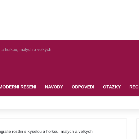
u a hořkou, malých a velkých
MODERNI RESENI
NAVODY
ODPOVEDI
OTAZKY
REC
grafie rostlin s kyselou a hořkou, malých a velkých