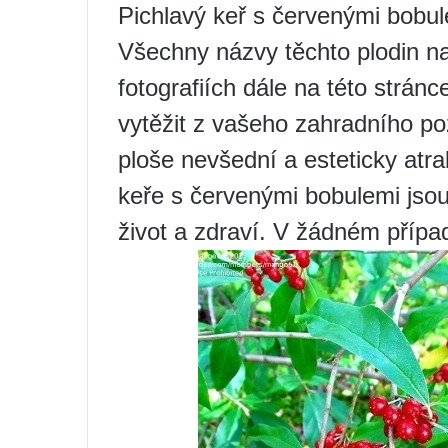
Pichlavý keř s červenými bobul
Všechny názvy těchto plodin na
fotografiích dále na této strá
vytěžit z vašeho zahradního 
ploše nevšední a esteticky atra
keře s červenými bobulemi jsou
život a zdraví. V žádném přípa