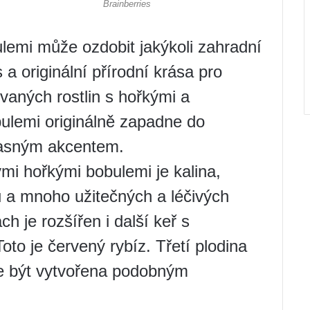
ulemi může ozdobit jakýkoli zahradní
a originální přírodní krása pro
aných rostlin s hořkými a
ulemi originálně zapadne do
 jasným akcentem.
i hořkými bobulemi je kalina,
su a mnoho užitečných a léčivých
h je rozšířen i další keř s
to je červený rybíz. Třetí plodina
že být vytvořena podobným