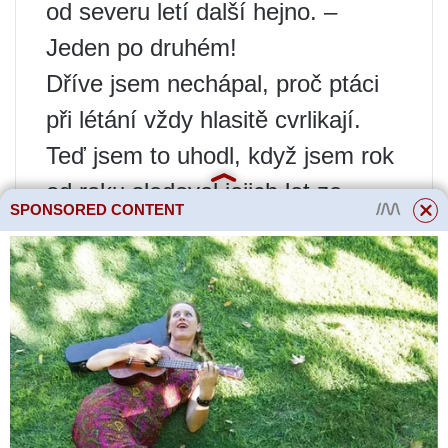
od severu letí další hejno. –
Jeden po druhém!
Dříve jsem nechápal, proč ptáci
při létání vždy hlasitě cvrlikají.
Teď jsem to uhodl, když jsem rok
od roku sledoval jejich let ze
SPONSORED CONTENT
severu na jih. Chytří ptáci
hlasitým voláním oznamují svým
druhům, že odlétají a volají, aby
se připojili k hejnu. Se zvláštním
výkřikem shromažďují rodiny z
jezer a oznamují nadcházející
zimu v tundře. Naše labutě jsou