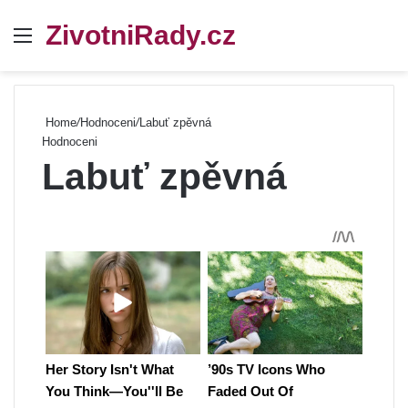
ZivotniRady.cz
Menu
Se
Home
/
Hodnoceni
/
Labuť zpěvná
Hodnoceni
Labuť zpěvná