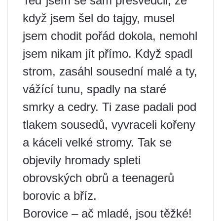
Teď jsem se sám přesvědčil, že
když jsem šel do tajgy, musel
jsem chodit pořád dokola, nemohl
jsem nikam jít přímo. Když spadl
strom, zasáhl sousední malé a ty,
vážící tunu, spadly na staré
smrky a cedry. Ti zase padali pod
tlakem sousedů, vyvraceli kořeny
a káceli velké stromy. Tak se
objevily hromady spleti
obrovských obrů a teenagerů
borovic a bříz.
Borovice – ač mladé, jsou těžké!