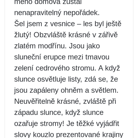
mého domova zůstal
nenapravitelný nepořádek.
Šel jsem z vesnice – les byl ještě
žlutý! Obzvláště krásné v zářivě
zlatém modřínu. Jsou jako
sluneční erupce mezi tmavou
zelení cedrového stromu. A když
slunce osvětluje listy, zdá se, že
jsou zapáleny ohněm a světlem.
Neuvěřitelně krásné, zvláště při
západu slunce, když slunce
ozařuje stromy! Je těžké vyjádřit
slovy kouzlo prezentované krajiny