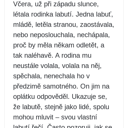
Včera, už při západu slunce,
létala rodinka labutí. Jedna labuť,
mládě, letěla stranou, zaostávala,
nebo neposlouchala, nechápala,
proč by měla někam odletět, a
tak naléhavě. A rodina mu
neustále volala, volala na něj,
spěchala, nenechala ho v
předzimě samotného. On jim na
oplátku odpověděl. Ukazuje se,
že labutě, stejně jako lidé, spolu
mohou mluvit – svou vlastní
labutí řečí. Často pozoruji, jak se