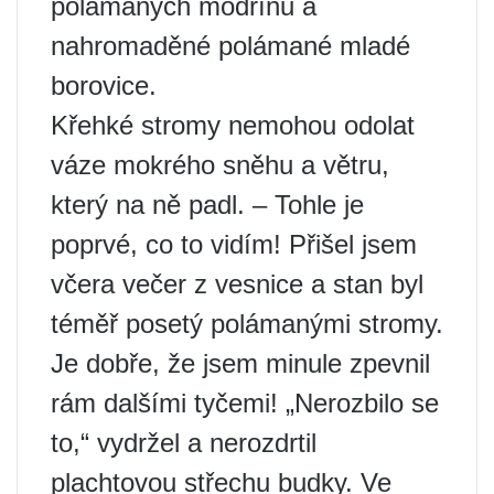
polámaných modřínů a
nahromaděné polámané mladé
borovice.
Křehké stromy nemohou odolat
váze mokrého sněhu a větru,
který na ně padl. – Tohle je
poprvé, co to vidím! Přišel jsem
včera večer z vesnice a stan byl
téměř posetý polámanými stromy.
Je dobře, že jsem minule zpevnil
rám dalšími tyčemi! „Nerozbilo se
to,“ vydržel a nerozdrtil
plachtovou střechu budky. Ve