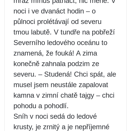
mráz mínus patnáct, nic méně. V
noci i ve dvanáct hodin – o
půlnoci prolétávají od severu
tmou labutě. V tundře na pobřeží
Severního ledového oceánu to
znamená, že fouká! A zima
konečně zahnala podzim ze
severu. – Studená! Chci spát, ale
musel jsem neustále zapalovat
kamna v zimní chatě tajgy – chci
pohodu a pohodlí.
Sníh v noci sedá do ledové
krusty, je zrnitý a je nepříjemné