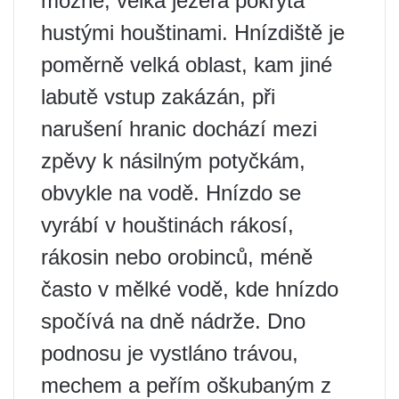
možné, velká jezera pokrytá
hustými houštinami. Hnízdiště je
poměrně velká oblast, kam jiné
labutě vstup zakázán, při
narušení hranic dochází mezi
zpěvy k násilným potyčkám,
obvykle na vodě. Hnízdo se
vyrábí v houštinách rákosí,
rákosin nebo orobinců, méně
často v mělké vodě, kde hnízdo
spočívá na dně nádrže. Dno
podnosu je vystláno trávou,
mechem a peřím oškubaným z