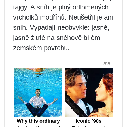
tajgy. A sníh je plný odlomených
vrcholků modřínů. Neušetřil je ani
sníh. Vypadají neobvykle: jasně,
jasně žluté na sněhově bílém
zemském povrchu.