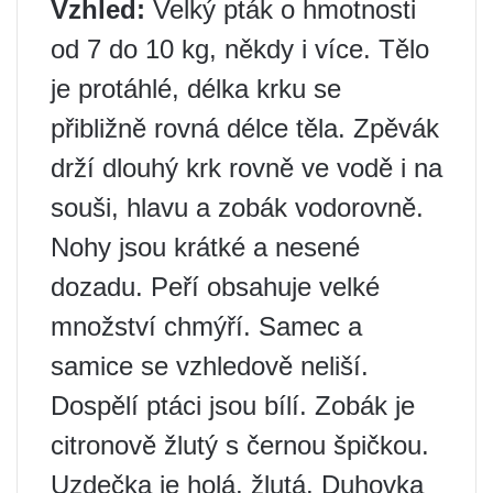
Vzhled:
Velký pták o hmotnosti
od 7 do 10 kg, někdy i více. Tělo
je protáhlé, délka krku se
přibližně rovná délce těla. Zpěvák
drží dlouhý krk rovně ve vodě i na
souši, hlavu a zobák vodorovně.
Nohy jsou krátké a nesené
dozadu. Peří obsahuje velké
množství chmýří. Samec a
samice se vzhledově neliší.
Dospělí ptáci jsou bílí. Zobák je
citronově žlutý s černou špičkou.
Uzdečka je holá, žlutá. Duhovka