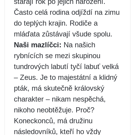
starají rok po jejich narození.
Často celá rodina odjíždí na zimu
do teplých krajin. Rodiče a
mláďata zůstávají všude spolu.
Naši mazlíčci:
Na našich
rybnících se mezi skupinou
tundrových labutí tyčí labuť velká
– Zeus. Je to majestátní a klidný
pták, má skutečně královský
charakter – nikam nespěchá,
nikoho neobtěžuje. Proč?
Koneckonců, má družinu
následovníků, kteří ho vždy