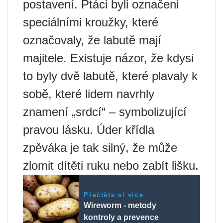
postavení. Ptáci byli označeni
speciálními kroužky, které
označovaly, že labutě mají
majitele. Existuje názor, že kdysi
to byly dvě labutě, které plavaly k
sobě, které lidem navrhly
znamení „srdcí“ – symbolizující
pravou lásku. Úder křídla
zpěváka je tak silný, že může
zlomit dítěti ruku nebo zabít lišku.
Přečtěte si více
Wireworm - metody
kontroly a prevence