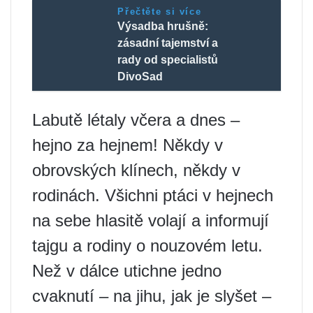
Přečtěte si více
Výsadba hrušně:
zásadní tajemství a
rady od specialistů
DivoSad
Labutě létaly včera a dnes –
hejno za hejnem! Někdy v
obrovských klínech, někdy v
rodinách. Všichni ptáci v hejnech
na sebe hlasitě volají a informují
tajgu a rodiny o nouzovém letu.
Než v dálce utichne jedno
cvaknutí – na jihu, jak je slyšet –