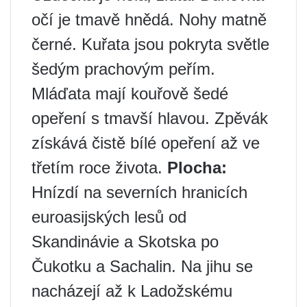
očí je tmavě hnědá. Nohy matně
černé. Kuřata jsou pokryta světle
šedým prachovým peřím.
Mláďata mají kouřově šedé
opeření s tmavší hlavou. Zpěvák
získává čistě bílé opeření až ve
třetím roce života.
Plocha:
Hnízdí na severních hranicích
euroasijských lesů od
Skandinávie a Skotska po
Čukotku a Sachalin. Na jihu se
nacházejí až k Ladožskému