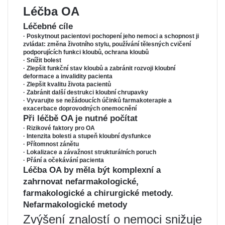
Léčba OA
Léčebné cíle
· Poskytnout pacientovi pochopení jeho nemoci a schopnost ji
zvládat: změna životního stylu, používání tělesných cvičení
podporujících funkci kloubů, ochrana kloubů
· Snížit bolest
· Zlepšit funkční stav kloubů a zabránit rozvoji kloubní
deformace a invalidity pacienta
· Zlepšit kvalitu života pacientů
· Zabránit další destrukci kloubní chrupavky
· Vyvarujte se nežádoucích účinků farmakoterapie a
exacerbace doprovodných onemocnění
Při léčbě OA je nutné počítat
· Rizikové faktory pro OA
· Intenzita bolesti a stupeň kloubní dysfunkce
· Přítomnost zánětu
· Lokalizace a závažnost strukturálních poruch
· Přání a očekávání pacienta
Léčba OA by měla být komplexní a
zahrnovat nefarmakologické,
farmakologické a chirurgické metody.
Nefarmakologické metody
Zvýšení znalostí o nemoci snižuje