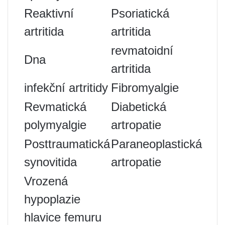
Reaktivní
Psoriatická
artritida
artritida
revmatoidní
Dna
artritida
infekční artritidy
Fibromyalgie
Revmatická
Diabetická
polymyalgie
artropatie
Posttraumatická
Paraneoplastická
synovitida
artropatie
Vrozená
hypoplazie
hlavice femuru