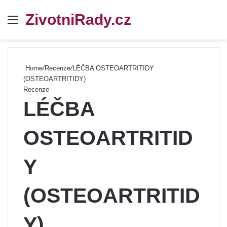
ZivotniRady.cz
Menu
Se
Home
/
Recenze
/
LÉČBA OSTEOARTRITIDY
(OSTEOARTRITIDY)
Recenze
LÉČBA
OSTEOARTRITID
Y
(OSTEOARTRITID
Y)