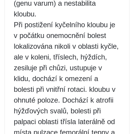
(genu varum) a nestabilita
kloubu.
Při postižení kyčelního kloubu je
v počátku onemocnění bolest
lokalizována nikoli v oblasti kyčle,
ale v koleni, tříslech, hýždích,
zesiluje při chůzi, ustupuje v
klidu, dochází k omezení a
bolesti při vnitřní rotaci. kloubu v
ohnuté poloze. Dochází k atrofii
hýžďových svalů, bolesti při
palpaci oblasti třísla laterálně od
místa pulzace femorální tepny a