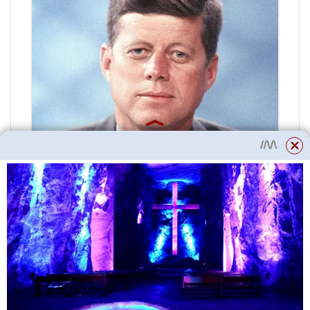
Cvičení pro OA snižuje bolest a
udržuje funkci kloubů, zejména v
kombinaci s edukačními
programy. Cvičení na posílení
kvadricepsu výrazně snižuje