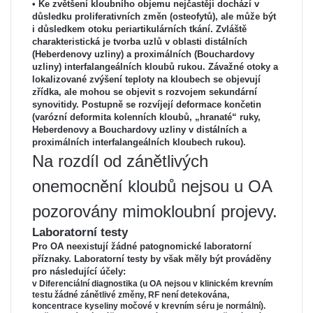
• Ke zvětšení kloubního objemu nejčastěji dochází v
důsledku proliferativních změn (osteofytů), ale může být
i důsledkem otoku periartikulárních tkání. Zvláště
charakteristická je tvorba uzlů v oblasti distálních
(Heberdenovy uzliny) a proximálních (Bouchardovy
uzliny) interfalangeálních kloubů rukou. Závažné otoky a
lokalizované zvýšení teploty na kloubech se objevují
zřídka, ale mohou se objevit s rozvojem sekundární
synovitidy. Postupně se rozvíjejí deformace končetin
(varózní deformita kolenních kloubů, „hranaté“ ruky,
Heberdenovy a Bouchardovy uzliny v distálních a
proximálních interfalangeálních kloubech rukou).
Na rozdíl od zánětlivých
onemocnění kloubů nejsou u OA
pozorovány mimokloubní projevy.
Laboratorní testy
Pro OA neexistují žádné patognomické laboratorní
příznaky. Laboratorní testy by však měly být prováděny
pro následující účely:
v Diferenciální diagnostika (u OA nejsou v klinickém krevním
testu žádné zánětlivé změny, RF není detekována,
koncentrace kyseliny močové v krevním séru je normální).