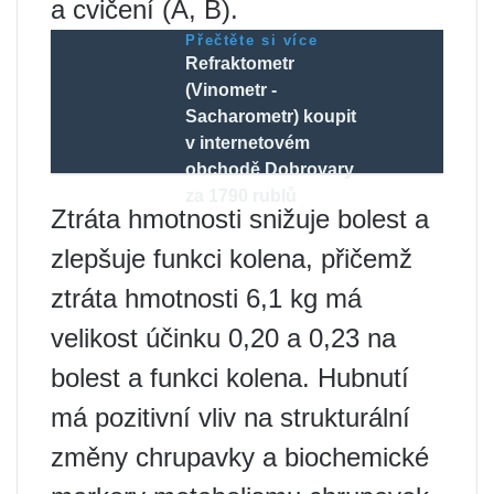
a cvičení (A, B).
Přečtěte si více
Refraktometr
(Vinometr -
Sacharometr) koupit
v internetovém
obchodě Dobrovary
za 1790 rublů
Ztráta hmotnosti snižuje bolest a
zlepšuje funkci kolena, přičemž
ztráta hmotnosti 6,1 kg má
velikost účinku 0,20 a 0,23 na
bolest a funkci kolena. Hubnutí
má pozitivní vliv na strukturální
změny chrupavky a biochemické