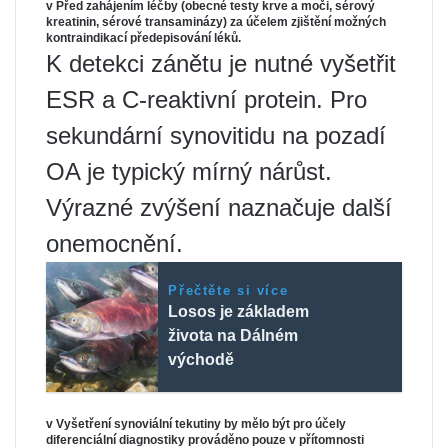
v Před zahájením léčby (obecné testy krve a moči, sérový
kreatinin, sérové ​​transaminázy) za účelem zjištění možných
kontraindikací předepisování léků.
K detekci zánětu je nutné vyšetřit
ESR a C-reaktivní protein. Pro
sekundární synovitidu na pozadí
OA je typický mírný nárůst.
Výrazné zvýšení naznačuje další
onemocnění.
Přečtěte si více
Losos je základem
života na Dálném
východě
v Vyšetření synoviální tekutiny by mělo být pro účely
diferenciální diagnostiky prováděno pouze v přítomnosti