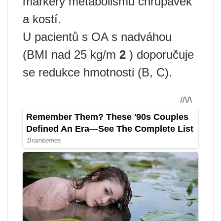
markery metabolismu chrupavek
a kostí.
U pacientů s OA s nadváhou
(BMI nad 25 kg/m
2
) doporučuje
se redukce hmotnosti (B, C).