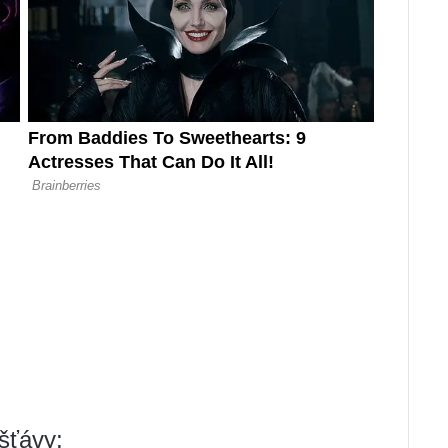
šťávy;