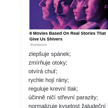
zlepšuje spánek;
zmírňuje otoky;
otvírá chuť;
rychle hojí rány;
reguluje krevní tlak;
účinně ničí střevní parazity;
normalizuje kyselost žaludeční 