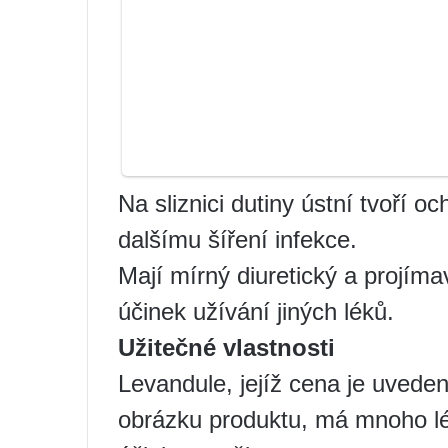
Na sliznici dutiny ústní tvoří 
dalšímu šíření infekce.
Mají mírný diuretický a projímav
účinek užívání jiných léků.
Užitečné vlastnosti
Levandule, jejíž cena je uved
obrázku produktu, má mnoho léč