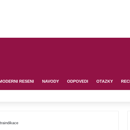
MODERNI RESENI
NAVODY
ODPOVEDI
OTAZKY
REC
traindikace