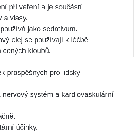
í při vaření a je součástí
 a vlasy.
a používá jako sedativum.
vý olej se používají k léčbě
anícených kloubů.
k prospěšných pro lidský
 nervový systém a kardiovaskulární
ačně.
tární účinky.