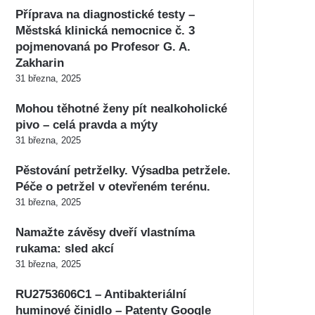
Příprava na diagnostické testy –
Městská klinická nemocnice č. 3
pojmenovaná po Profesor G. A.
Zakharin
31 března, 2025
Mohou těhotné ženy pít nealkoholické
pivo – celá pravda a mýty
31 března, 2025
Pěstování petrželky. Výsadba petržele.
Péče o petržel v otevřeném terénu.
31 března, 2025
Namažte závěsy dveří vlastníma
rukama: sled akcí
31 března, 2025
RU2753606C1 – Antibakteriální
huminové činidlo – Patenty Google