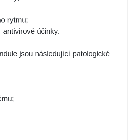
o rytmu;
 antivirové účinky.
andule jsou následující patologické
tému;