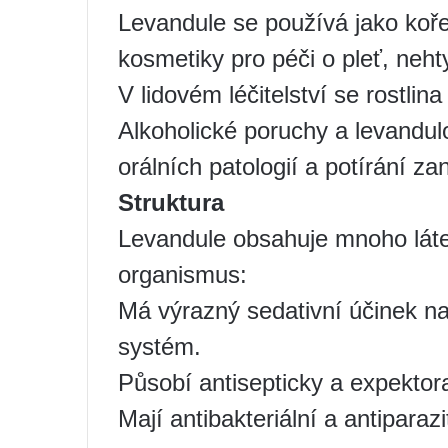
Levandule se používá jako kořen
kosmetiky pro péči o pleť, nehty
V lidovém léčitelství se rostlin
Alkoholické poruchy a levandulo
orálních patologií a potírání z
Struktura
Levandule obsahuje mnoho láte
organismus:
Má výrazný sedativní účinek na
systém.
Působí antisepticky a expektor
Mají antibakteriální a antiparazi