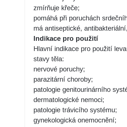
zmírňuje křeče;
pomáhá při poruchách srdečníh
má antiseptické, antibakteriální,
Indikace pro použití
Hlavní indikace pro použití lev
stavy těla:
nervové poruchy;
parazitární choroby;
patologie genitourinárního sys
dermatologické nemoci;
patologie trávicího systému;
gynekologická onemocnění;