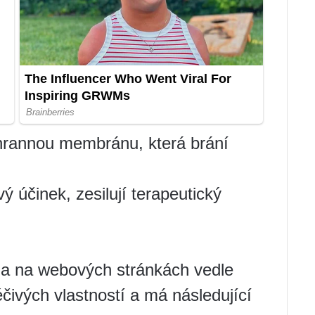
ochrannou membránu, která brání
ý účinek, zesilují terapeutický
ena na webových stránkách vedle
ivých vlastností a má následující