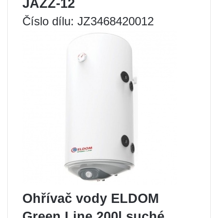
JAZZ-12
Číslo dílu: JZ3468420012
Ohřívač vody ELDOM
Green Line 200l suché