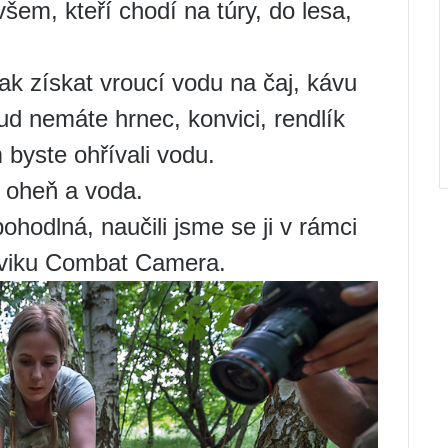
šem, kteří chodí na túry, do lesa,
k získat vroucí vodu na čaj, kávu
kud nemáte hrnec, konvici, rendlík
byste ohřívali vodu.
 oheň a voda.
hodlná, naučili jsme se ji v rámci
ýcviku Combat Camera.