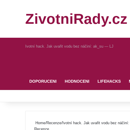
ZivotniRady.cz
Ivotní hack. Jak uvařit vodu bez náčiní: ak_su — LJ
Pinterest
DOPORUCENI
HODNOCENI
LIFEHACKS
Home
/
Recenze
/
Ivotní hack. Jak uvařit vodu bez náčiní
Recenze