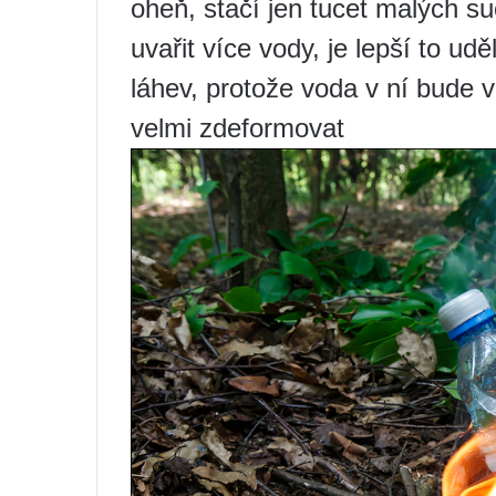
oheň, stačí jen tucet malých s
uvařit více vody, je lepší to udě
láhev, protože voda v ní bude 
velmi zdeformovat