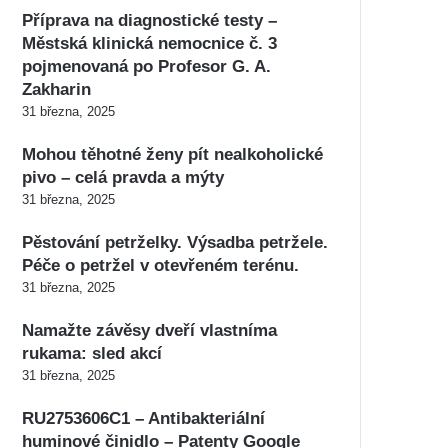
Příprava na diagnostické testy –
Městská klinická nemocnice č. 3
pojmenovaná po Profesor G. A.
Zakharin
31 března, 2025
Mohou těhotné ženy pít nealkoholické
pivo – celá pravda a mýty
31 března, 2025
Pěstování petrželky. Výsadba petržele.
Péče o petržel v otevřeném terénu.
31 března, 2025
Namažte závěsy dveří vlastníma
rukama: sled akcí
31 března, 2025
RU2753606C1 – Antibakteriální
huminové činidlo – Patenty Google