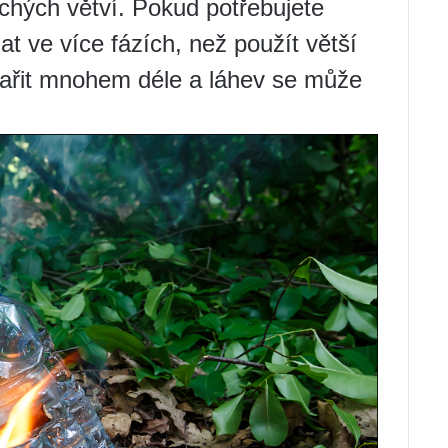
uchých větví. Pokud potřebujete
lat ve více fázích, než použít větší
vařit mnohem déle a láhev se může