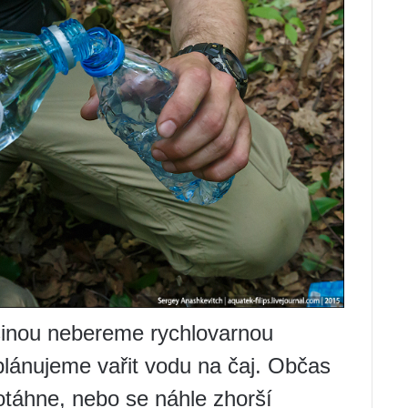
tšinou nebereme rychlovarnou
eplánujeme vařit vodu na čaj. Občas
rotáhne, nebo se náhle zhorší