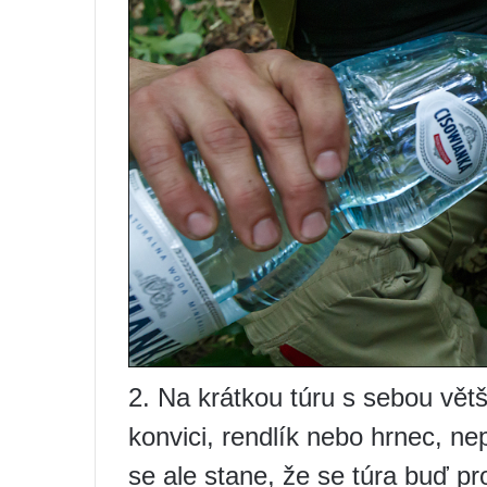
2. Na krátkou túru s sebou vě
konvici, rendlík nebo hrnec, n
se ale stane, že se túra buď p