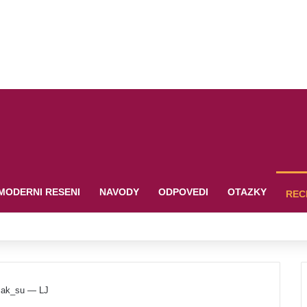
MODERNI RESENI
NAVODY
ODPOVEDI
OTAZKY
REC
: ak_su — LJ