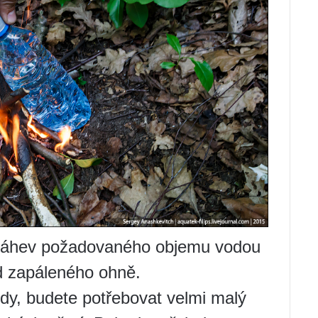
e láhev požadovaného objemu vodou
ed zapáleného ohně.
vody, budete potřebovat velmi malý