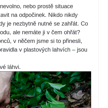
nevolno, nebo prostě situace
tavit na odpočinek. Nikdo nikdy
dy je nezbytně nutné se zahřát. Co
vodu, ale nemáte ji v čem ohřát?
nců, v něčem jsme si to přinesli,
avidla v plastových lahvích – jsou
vé láhvi.