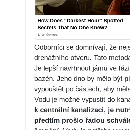
Odborníci se domnívají, že nejs
drenážního otvoru. Tato metoda
Je lepší navrhnout jámu ve fázi
bazén. Jeho dno by mělo být pí
vypouštět po částech, aby měla
Vodu je možné vypustit do kan
k centrální kanalizaci, je nu
předtím prošlo řadou schvále