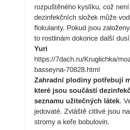
rozpuštěného kyslíku, což není
dezinfekčních složek může vod
flokulanty. Pokud jsou založen
to rostlinám dokonce další dusí
Yuri
https://7dach.ru/Kruglichka/moz
basseyna-70828.html
Zahradní plodiny potřebují m
které jsou součástí dezinfek
seznamu užitečných látek
. V
jedovaté. Zvláště citlivé jsou n
stromy a keře bobulovin.