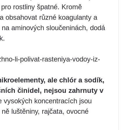
 pro rostliny špatné. Kromě
a obsahovat různé koagulanty a
y na aminových sloučeninách, dodá
k.
hno-li-polivat-rasteniya-vodoy-iz-
ikroelementy, ale chlór a sodík,
čních činidel, nejsou zahrnuty v
e vysokých koncentracích jsou
a ně luštěniny, rajčata, ovocné