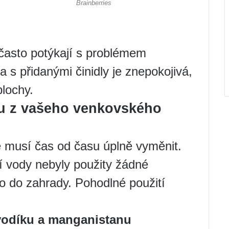
často potýkají s problémem
 s přidanými činidly je znepokojivá,
lochy.
du z vašeho venkovského
 musí čas od času úplně vyměnit.
í vody nebyly použity žádné
ímo do zahrady. Pohodlné použití
vodíku a manganistanu