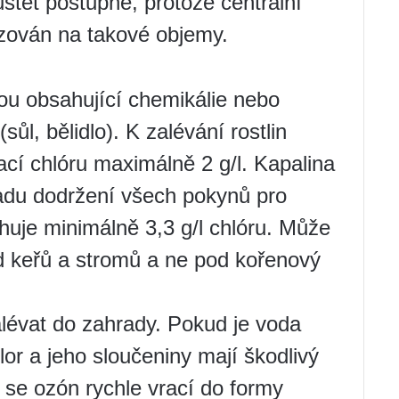
štět postupně, protože centrální
zován na takové objemy.
u obsahující chemikálie nebo
sůl, bělidlo). K zalévání rostlin
cí chlóru maximálně 2 g/l. Kapalina
ladu dodržení všech pokynů pro
huje minimálně 3,3 g/l chlóru. Může
od keřů a stromů a ne pod kořenový
lévat do zahrady. Pokud je voda
lor a jeho sloučeniny mají škodlivý
i se ozón rychle vrací do formy