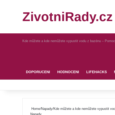
ZivotniRady.cz
Kde můžete a kde nemůžete vypustit vodu z bazénu – Pomo
Pinterest
DOPORUCENI
HODNOCENI
LIFEHACKS
Home
/
Napady
/
Kde můžete a kde nemůžete vypustit vo
Napady