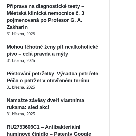
Příprava na diagnostické testy –
Městská klinická nemocnice č. 3
pojmenovaná po Profesor G. A.
Zakharin
31 března, 2025
Mohou těhotné ženy pít nealkoholické
pivo – celá pravda a mýty
31 března, 2025
Pěstování petrželky. Výsadba petržele.
Péče o petržel v otevřeném terénu.
31 března, 2025
Namažte závěsy dveří vlastníma
rukama: sled akcí
31 března, 2025
RU2753606C1 – Antibakteriální
huminové činidlo – Patenty Google