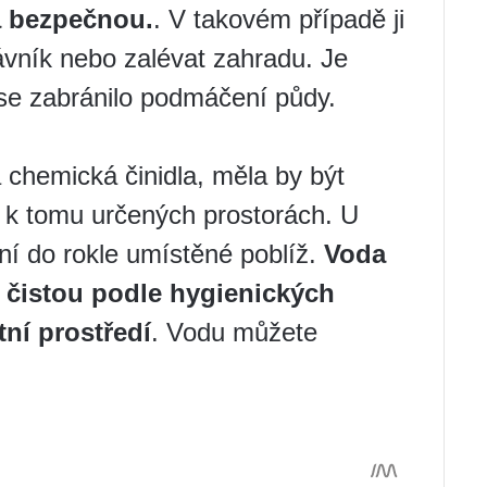
a bezpečnou.
. V takovém případě ji
rávník nebo zalévat zahradu. Je
y se zabránilo podmáčení půdy.
 chemická činidla, měla by být
 k tomu určených prostorách. U
í do rokle umístěné poblíž.
Voda
 čistou podle hygienických
tní prostředí
. Vodu můžete