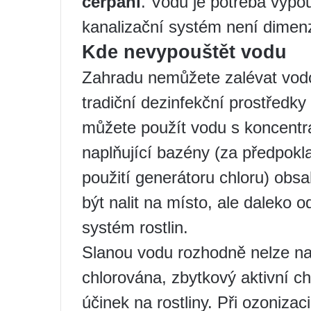
čerpání
. Vodu je potřeba vypou
kanalizační systém není dimen
Kde nevypouštět vodu
Zahradu nemůžete zalévat vodo
tradiční dezinfekční prostředky (
můžete použít vodu s koncentra
naplňující bazény (za předpok
použití generátoru chloru) obsa
být nalit na místo, ale daleko 
systém rostlin.
Slanou vodu rozhodně nelze na
chlorována, zbytkový aktivní ch
účinek na rostliny. Při ozonizac