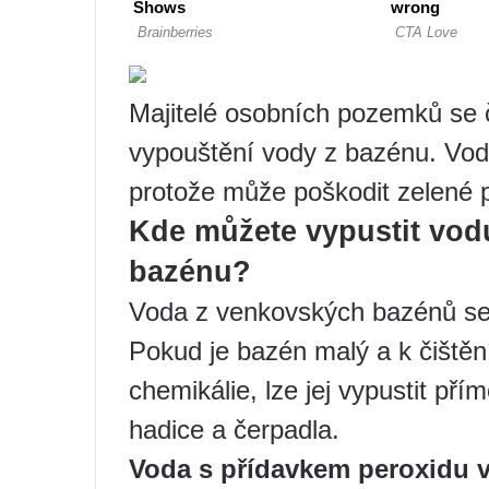
Majitelé osobních pozemků se 
vypouštění vody z bazénu. Voda
protože může poškodit zelené p
Kde můžete vypustit vo
bazénu?
Voda z venkovských bazénů se
Pokud je bazén malý a k čištěn
chemikálie, lze jej vypustit př
hadice a čerpadla.
Voda s přídavkem peroxidu 