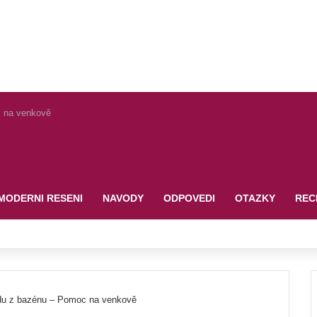
c na venkově
MODERNI RESENI
NAVODY
ODPOVEDI
OTAZKY
REC
du z bazénu – Pomoc na venkově