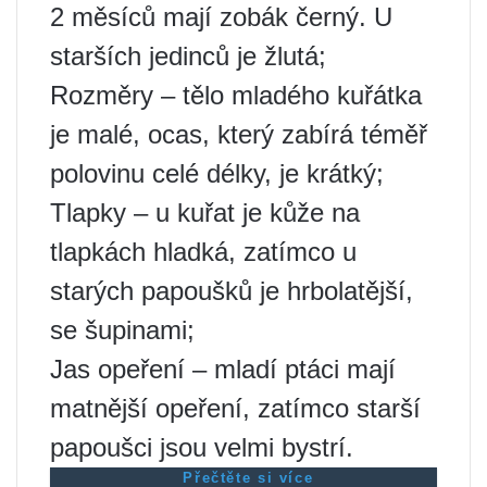
2 měsíců mají zobák černý. U
starších jedinců je žlutá;
Rozměry – tělo mladého kuřátka
je malé, ocas, který zabírá téměř
polovinu celé délky, je krátký;
Tlapky – u kuřat je kůže na
tlapkách hladká, zatímco u
starých papoušků je hrbolatější,
se šupinami;
Jas opeření – mladí ptáci mají
matnější opeření, zatímco starší
papoušci jsou velmi bystrí.
Přečtěte si více