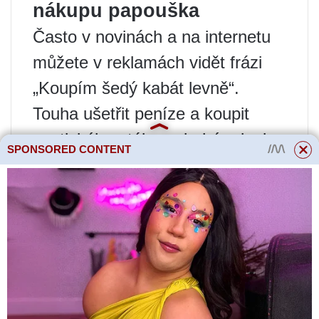
nákupu papouška
Často v novinách a na internetu
můžete v reklamách vidět frázi
„Koupím šedý kabát levně“.
Touha ušetřit peníze a koupit
exotického ptáka z druhé ruky je
SPONSORED CONTENT
zcela pochopitelná, ale stojí za to
okamžitě vzít v úvahu, že
náklady na Gray nemohou být
nízké. Nedoporučuje se kupovat
opeřeného mazlíčka od
pochybných osob, protože
levnost může skrývat touhu