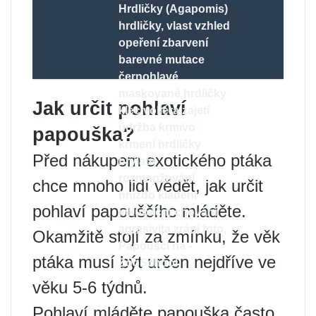
Hrdličky (Agapomis)
hrdličky, vlast vzhled
opeření zbarvení
barevné mutace
černohlavé
maskované hrdličky
Jak určit pohlaví
klec voliéra zajetí
údržba krmivo
papouška?
krmení hrdličky
Před nákupem exotického ptáka
brýlaté
rozmnožování
chce mnoho lidí vědět, jak určit
hnízdo kladení
pohlaví papouščího mláděte.
inkubační chování
agresivita zrání foto,
Okamžitě stojí za zmínku, že věk
Papoušci na -
ptáka musí být určen nejdříve ve
ZooSchool
věku 5-6 týdnů.
Pohlaví mláděte papouška často