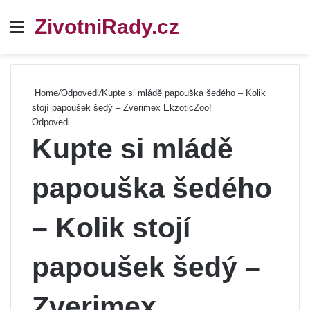
ZivotniRady.cz
Menu
Se
Home
/
Odpovedi
/
Kupte si mládě papouška šedého – Kolik
stojí papoušek šedý – Zverimex EkzoticZoo!
Odpovedi
Kupte si mládě
papouška šedého
– Kolik stojí
papoušek šedý –
Zverimex