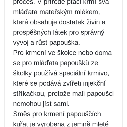
proces. V přírodě ptáci krmí svá
mláďata mateřským mlékem,
které obsahuje dostatek živin a
prospěšných látek pro správný
vývoj a růst papouška.
Pro krmení ve školce nebo doma
se pro mláďata papoušků ze
školky používá speciální krmivo,
které se podává zvířeti injekční
stříkačkou, protože malí papoušci
nemohou jíst sami.
Směs pro krmení papouščích
kuřat je vyrobena z jemně mleté ​​