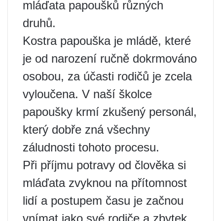
mláďata papoušků různých
druhů.
Kostra papouška je mládě, které
je od narození ručně dokrmováno
osobou, za účasti rodičů je zcela
vyloučena. V naší školce
papoušky krmí zkušený personál,
který dobře zná všechny
záludnosti tohoto procesu.
Při příjmu potravy od člověka si
mláďata zvyknou na přítomnost
lidí a postupem času je začnou
vnímat jako své rodiče a zbytek