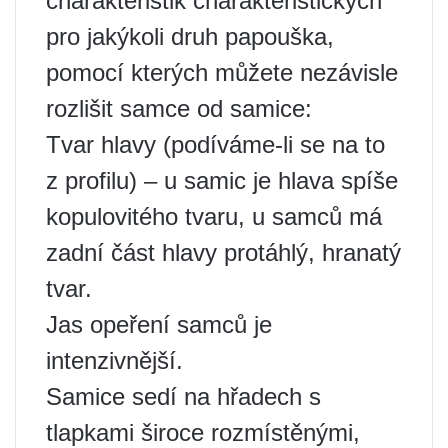
charakteristik charakteristických
pro jakýkoli druh papouška,
pomocí kterých můžete nezávisle
rozlišit samce od samice:
Tvar hlavy (podíváme-li se na to
z profilu) – u samic je hlava spíše
kopulovitého tvaru, u samců má
zadní část hlavy protáhlý, hranatý
tvar.
Jas opeření samců je
intenzivnější.
Samice sedí na hřadech s
tlapkami široce rozmístěnými,