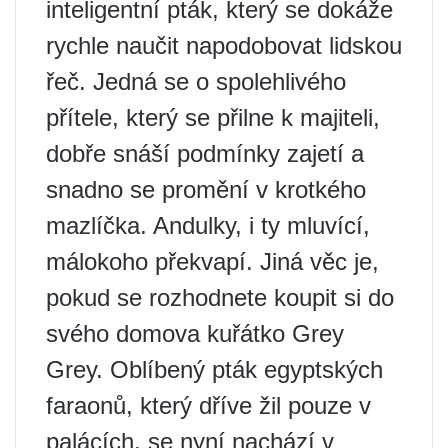
inteligentní pták, který se dokáže
rychle naučit napodobovat lidskou
řeč. Jedná se o spolehlivého
přítele, který se přilne k majiteli,
dobře snáší podmínky zajetí a
snadno se promění v krotkého
mazlíčka. Andulky, i ty mluvící,
málokoho překvapí. Jiná věc je,
pokud se rozhodnete koupit si do
svého domova kuřátko Grey
Grey. Oblíbený pták egyptských
faraonů, který dříve žil pouze v
palácích, se nyní nachází v