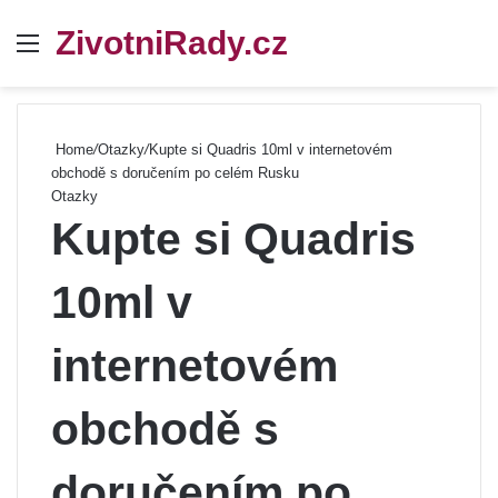
ZivotniRady.cz
Menu
Se
Home
/
Otazky
/
Kupte si Quadris 10ml v internetovém
obchodě s doručením po celém Rusku
Otazky
Kupte si Quadris
10ml v
internetovém
obchodě s
doručením po