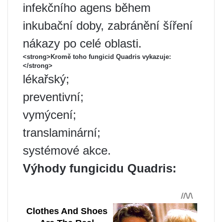
infekčního agens během
inkubační doby, zabránění šíření
nákazy po celé oblasti.
<strong>Kromě toho fungicid Quadris vykazuje:
</strong>
lékařský;
preventivní;
vymýcení;
translaminární;
systémové akce.
Výhody fungicidu Quadris: