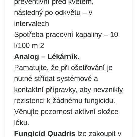
preventivní před květem,
následný po odkvětu – v
intervalech
Spotřeba pracovní kapaliny – 10
l/100 m 2
Analog – Lékárník.
Pamatujte, že při ošetřování je
nutné střídat systémové a
kontaktní přípravky, aby nevznikly
rezistenci k žádnému fungicidu.
Věnujte pozornost aktivní složce
léku.
Fungicid Quadris
lze zakoupit v