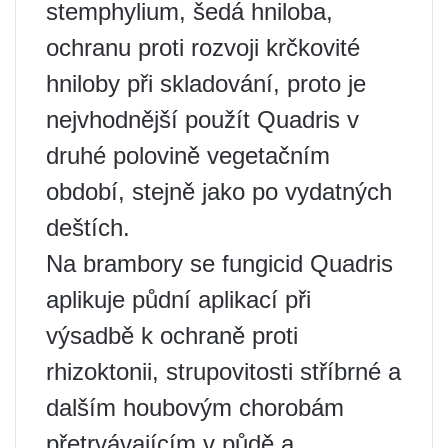
stemphylium, šedá hniloba,
ochranu proti rozvoji krčkovité
hniloby při skladování, proto je
nejvhodnější použít Quadris v
druhé polovině vegetačním
období, stejně jako po vydatných
deštích.
Na brambory se fungicid Quadris
aplikuje půdní aplikací při
výsadbě k ochraně proti
rhizoktonii, strupovitosti stříbrné a
dalším houbovým chorobám
přetrvávajícím v půdě a