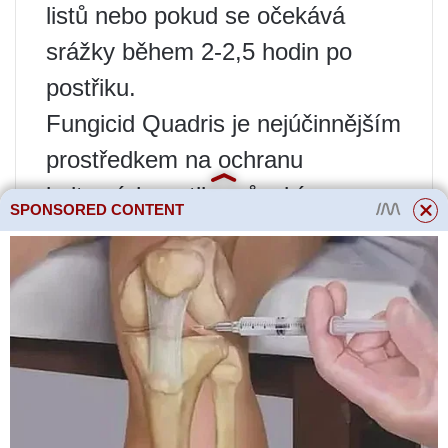
listů nebo pokud se očekává
srážky během 2-2,5 hodin po
postřiku.
Fungicid Quadris je nejúčinnějším
prostředkem na ochranu
kulturních rostlin, působí
SPONSORED CONTENT
preventivně i léčebně v boji proti
mnoha chorobám. Pro dosažení
nejlepšího účinku se fungicid
doporučuje používat v časných
stádiích nástupu chorob.
Droga má antisporulační a
inhibiční účinek na klíčící spory