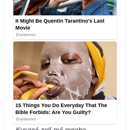
„Kysané zelí má mnoho