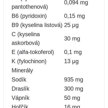
0,094 mg
pantothenová)
B6 (pyridoxin)
0,15 mg
B9 (kyselina listová)
25 μg
C (kyselina
30 mg
askorbová)
E (alfa-tokoferol)
0,1 mg
K (fylochinon)
13 μg
Minerály
Sodík
935 mg
Draslík
300 mg
Vápník
50 mg
Hořčík
16 mg