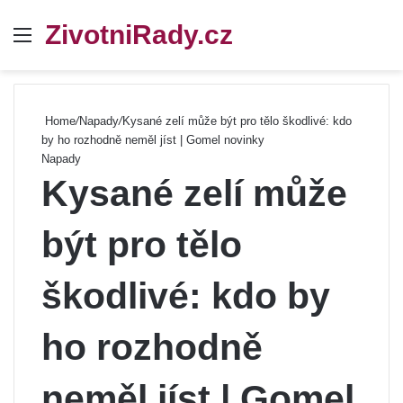
ZivotniRady.cz
Menu
Se
Home
/
Napady
/
Kysané zelí může být pro tělo škodlivé: kdo
by ho rozhodně neměl jíst | Gomel novinky
Napady
Kysané zelí může
být pro tělo
škodlivé: kdo by
ho rozhodně
neměl jíst | Gomel