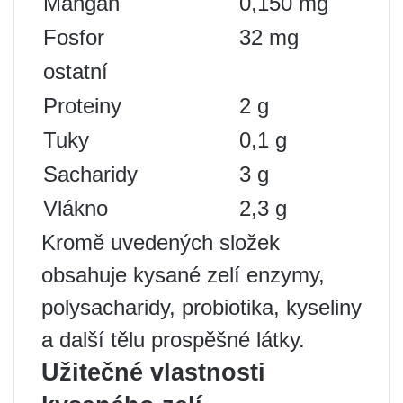
Mangan
0,150 mg
Fosfor
32 mg
ostatní
Proteiny
2 g
Tuky
0,1 g
Sacharidy
3 g
Vlákno
2,3 g
Kromě uvedených složek
obsahuje kysané zelí enzymy,
polysacharidy, probiotika, kyseliny
a další tělu prospěšné látky.
Užitečné vlastnosti