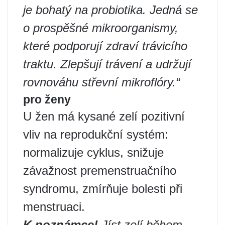
je bohatý na probiotika. Jedná se
o prospěšné mikroorganismy,
které podporují zdraví trávicího
traktu. Zlepšují trávení a udržují
rovnováhu střevní mikroflóry.“
pro ženy
U žen má kysané zelí pozitivní
vliv na reprodukční systém:
normalizuje cyklus, snižuje
závažnost premenstruačního
syndromu, zmírňuje bolesti při
menstruaci.
K poznámce!
Jíst zelí během