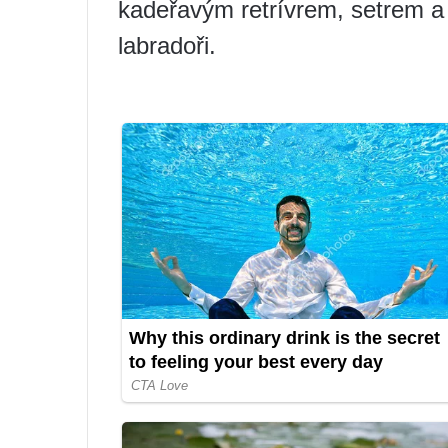
kadeřavým retrívrem, setrem a
labradoři.