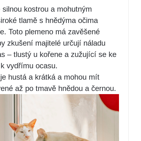
se silnou kostrou a mohutným
 široké tlamě s hnědýma očima
ře. Toto plemeno má zavěšené
by zkušení majitelé určují náladu
s – tlustý u kořene a zužující se ke
 k vydřímu ocasu.
t je hustá a krátká a mohou mít
vené až po tmavě hnědou a černou.