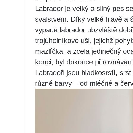
Labrador je velký a silný pes 
svalstvem. Díky velké hlavě a
vypadá labrador obzvláště dob
trojúhelníkové uši, jejichž pohy
mazlíčka, a zcela jedinečný oca
konci; byl dokonce přirovnáván
Labradoři jsou hladkosrstí, srs
různé barvy – od mléčné a čer