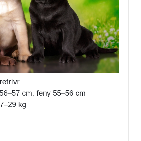
etrívr
 56–57 cm, feny 55–56 cm
27–29 kg