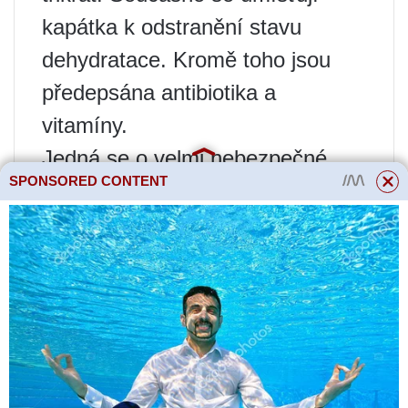
kapátka k odstranění stavu
dehydratace. Kromě toho jsou
předepsána antibiotika a
vitamíny.
Jedná se o velmi nebezpečné
SPONSORED CONTENT
onemocnění, zejména pro koťata.
Úmrtnost mezi nimi je až 90%.
Dospělá kočka má šanci na
zlepšení, ale zůstane nakažlivá
po dobu jednoho roku. V tomto
období je nutné pravidelně
dezinfikovat všechny prostory,