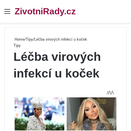
ZivotniRady.cz
Menu
Se
Home
/
Tipy
/
Léčba virových infekcí u koček
Tipy
Léčba virových
infekcí u koček