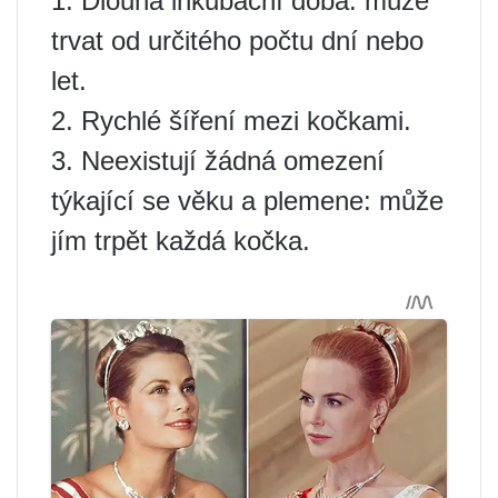
1. Dlouhá inkubační doba: může
trvat od určitého počtu dní nebo
let.
2. Rychlé šíření mezi kočkami.
3. Neexistují žádná omezení
týkající se věku a plemene: může
jím trpět každá kočka.