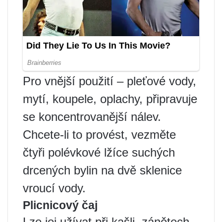
Pro vnější použití – pleťové vody,
mytí, koupele, oplachy, připravuje
se koncentrovanější nálev.
Chcete-li to provést, vezměte
čtyři polévkové lžíce suchých
drcených bylin na dvě sklenice
vroucí vody.
Plicnicový čaj
Lze jej užívat při kašli, zánětech