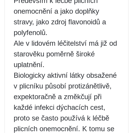
Především k léčbě plicních
onemocnění a jako doplňky
stravy, jako zdroj flavonoidů a
polyfenolů.
Ale v lidovém léčitelství má již od
starověku poměrně široké
uplatnění.
Biologicky aktivní látky obsažené
v plicníku působí protizánětlivě,
expektoračně a změkčují při
každé infekci dýchacích cest,
proto se často používá k léčbě
plicních onemocnění. K tomu se