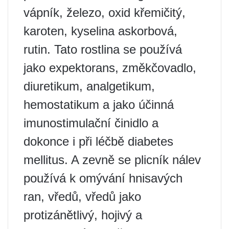
vápník, železo, oxid křemičitý,
karoten, kyselina askorbová,
rutin. Tato rostlina se používá
jako expektorans, změkčovadlo,
diuretikum, analgetikum,
hemostatikum a jako účinná
imunostimulační činidlo a
dokonce i při léčbě diabetes
mellitus. A zevně se plicník nálev
používá k omývání hnisavých
ran, vředů, vředů jako
protizánětlivý, hojivý a