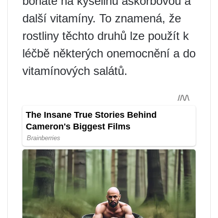
bohaté na kyselinu askorbovou a
další vitamíny. To znamená, že
rostliny těchto druhů lze použít k
léčbě některých onemocnění a do
vitamínových salátů.