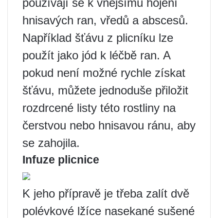
používají se k vnějšímu hojení
hnisavých ran, vředů a abscesů.
Například šťávu z plicníku lze
použít jako jód k léčbě ran. A
pokud není možné rychle získat
šťávu, můžete jednoduše přiložit
rozdrcené listy této rostliny na
čerstvou nebo hnisavou ránu, aby
se zahojila.
Infuze plicnice
K jeho přípravě je třeba zalít dvě
polévkové lžíce nasekané sušené