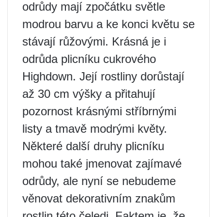
odrůdy mají zpočátku světle
modrou barvu a ke konci květu se
stávají růžovými. Krásná je i
odrůda plicníku cukrového
Highdown. Její rostliny dorůstají
až 30 cm výšky a přitahují
pozornost krásnými stříbrnými
listy a tmavě modrými květy.
Některé další druhy plicníku
mohou také jmenovat zajímavé
odrůdy, ale nyní se nebudeme
věnovat dekorativním znakům
rostlin této čeledi. Faktem je, že