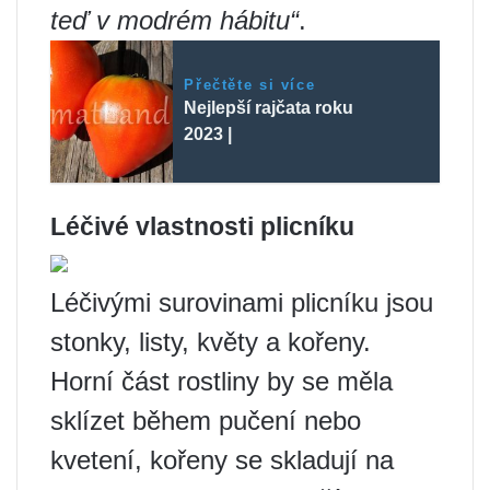
teď v modrém hábitu“
.
Přečtěte si více
Nejlepší rajčata roku
2023 |
Léčivé vlastnosti plicníku
Léčivými surovinami plicníku jsou
stonky, listy, květy a kořeny.
Horní část rostliny by se měla
sklízet během pučení nebo
kvetení, kořeny se skladují na