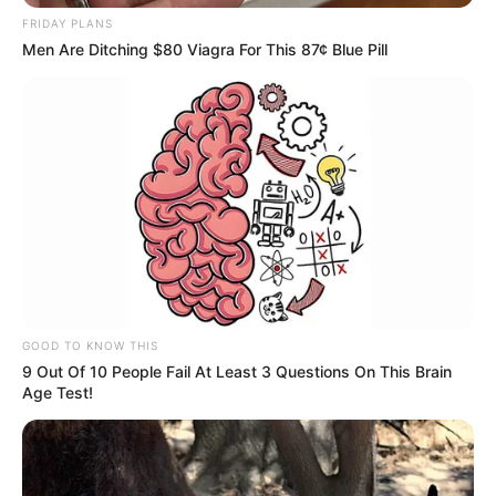
používá strusková pemza –
termosit.
Buňkový beton
používané jako
stěnové materiály a při výrobě
obvodových konstrukcí. Při
výrobě pórobetonu jsou buňky
rozmístěny rovnoměrně. Buňky
jsou naplněny vzduchem.
Buňkový beton lze vyrobit dvěma
způsoby:
Pěnový beton – výroba probíhá
tvrdnutím betonového roztoku.
Složení betonového roztoku