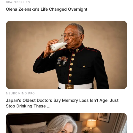
kámen
beton na
drcený kámen
drceném kameni
z porézních
z porézních
hornin
hornin
termolitová drť,
termolitový beton
štěrk
expandovaný
vermikulitový
vermikulit
beton
směsi popela a
strusky,
škvárový beton
palivová