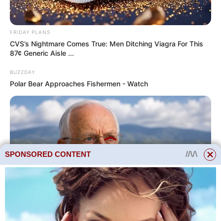
Jak se zbavit blech u domácích zvířat –
koček a psů
31 března, 2025
Recepty z hlívy ústřičné – Mājas Alus
1 dubna, 2025
Vrtání otvorů o velkém průměru | Nevskie
Resources Company | Kovové výrobky a
kovové konstrukce
1 dubna, 2025
Postup při zabavování zbraní pro prošlé
SPONSORED CONTENT
licence · Oficiální stránky městské formace
okresu Livensky v regionu Oryol
31 března, 2025
Show More
© Copyright 2026