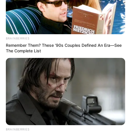
Použitím lehkého betonu ve
stavebnictví je možné výrazně
snížit hmotnost budované
konstrukce, což je velmi důležité
při provádění stavebních prací v
seismicky nebezpečných
oblastech. Použitím lehkého
betonu můžete zlepšit tepelný
výkon a zvukovou izolaci budovy.
Specialisté využívající lehčený
beton ve stavebnictví dosahují