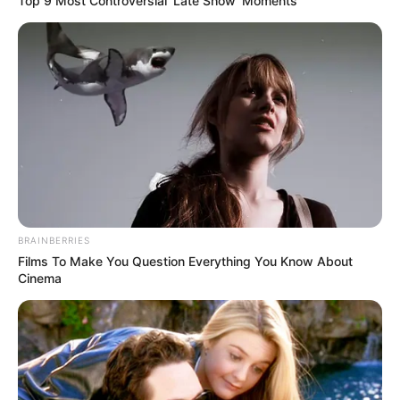
Výrobci betonu, který dodává
DSM13, mají určitou klasifikaci
betonových směsí podle jakosti
podle jejich složení. Existují tzv.
lehké betony, jejichž hustota
nepřesahuje 1800 kg na metr
krychlový. Tohoto ukazatele
hustoty je dosaženo použitím
kameniva do lehkého betonu
nebo pórovitostí.