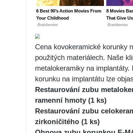
Cena kovokeramické korunky na 
použitých materiálech. Naše klin
metalokeramiky na implantáty.
korunku na implantátu lze objas
Restaurování zubu metalok
ramenní hmoty (1 ks)
Restaurování zubu celokera
zirkoničitého (1 ks)
Obnova zubu korunkou E-MAX,