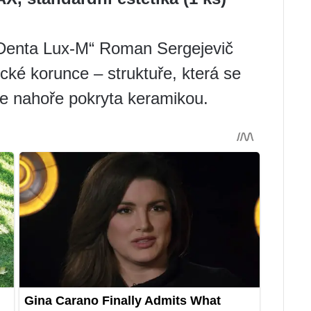
 „Denta Lux-M“ Roman Sergejevič
ké korunce – struktuře, která se
 je nahoře pokryta keramikou.