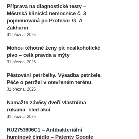
Příprava na diagnostické testy –
Městská klinická nemocnice č. 3
pojmenovaná po Profesor G. A.
Zakharin
31 března, 2025
Mohou těhotné ženy pít nealkoholické
pivo – celá pravda a mýty
31 března, 2025
Pěstování petrželky. Výsadba petržele.
Péče o petržel v otevřeném terénu.
31 března, 2025
Namažte závěsy dveří vlastníma
rukama: sled akcí
31 března, 2025
RU2753606C1 – Antibakteriální
huminové činidlo – Patenty Google