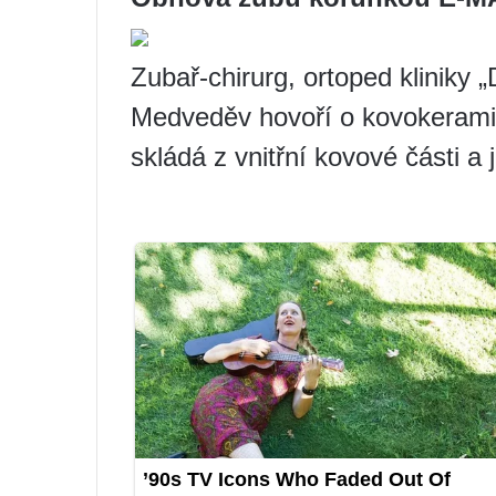
Zubař-chirurg, ortoped kliniky
Medveděv hovoří o kovokeramic
skládá z vnitřní kovové části a