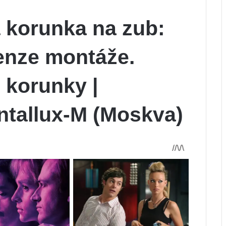
 korunka na zub:
cenze montáže.
 korunky |
ntallux-M (Moskva)