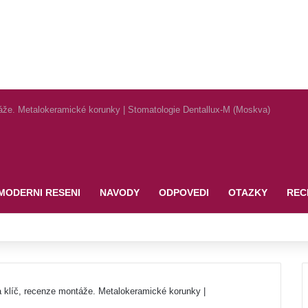
áže. Metalokeramické korunky | Stomatologie Dentallux-M (Moskva)
MODERNI RESENI
NAVODY
ODPOVEDI
OTAZKY
REC
 klíč, recenze montáže. Metalokeramické korunky |