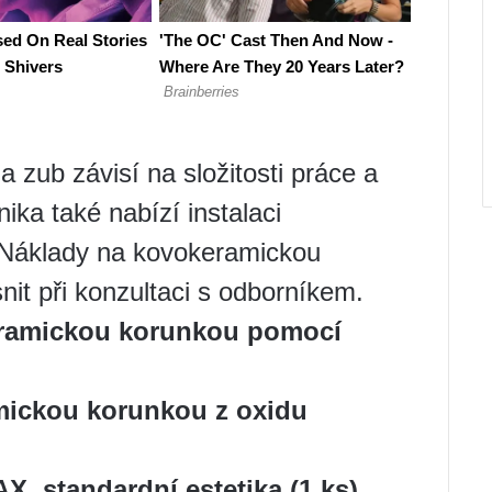
zub závisí na složitosti práce a
ika také nabízí instalaci
 Náklady na kovokeramickou
nit při konzultaci s odborníkem.
eramickou korunkou pomocí
mickou korunkou z oxidu
 standardní estetika (1 ks)