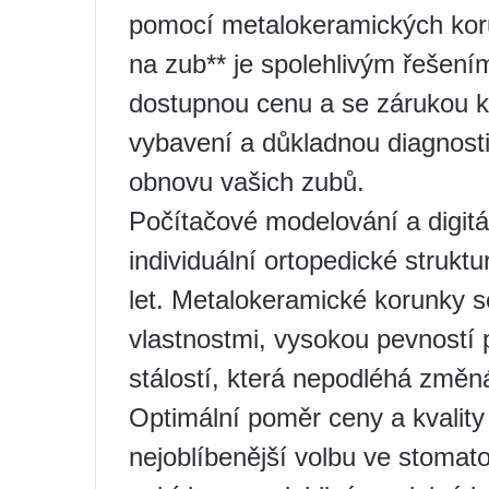
pomocí metalokeramických kor
na zub** je spolehlivým řešen
dostupnou cenu a se zárukou k
vybavení a důkladnou diagnosti
obnovu vašich zubů.
Počítačové modelování a digit
individuální ortopedické strukt
let. Metalokeramické korunky se
vlastnostmi, vysokou pevností 
stálostí, která nepodléhá změn
Optimální poměr ceny a kvalit
nejoblíbenější volbu ve stomato