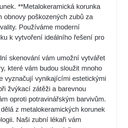
unek. **Metalokeramická korunka
ím obnovy poškozených zubů za
vality. Používáme moderní
ku k vytvoření ideálního řešení pro
ální skenování vám umožní vytvářet
ury, které vám budou sloužit mnoho
 vyznačují vynikajícími estetickými
při žvýkací zátěži a barevnou
ám oproti potravinářským barvivům.
y dělá z metalokeramických korunek
logii. Naši zubní lékaři vám