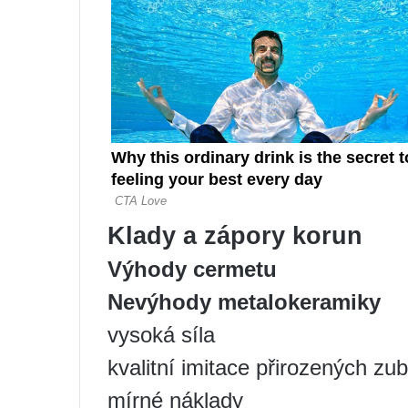
Klady a zápory korun
Výhody cermetu
Nevýhody metalokeramiky
vysoká síla
kvalitní imitace přirozených zu
mírné náklady