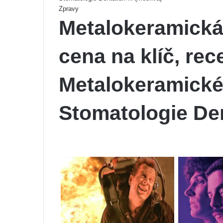
Zpravy
Metalokeramická
cena na klíč, re
Metalokeramické
Stomatologie De