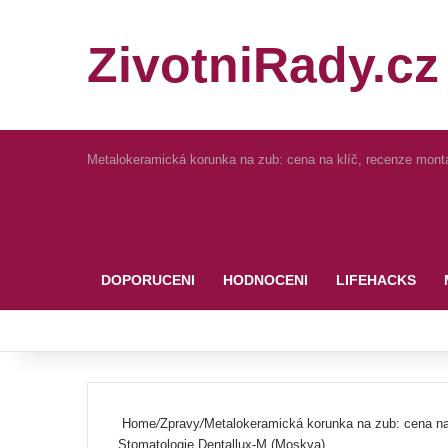
ZivotniRady.cz
Metalokeramická korunka na zub: cena na klíč, recenze mont
Pinterest
DOPORUCENI
HODNOCENI
LIFEHACKS
Home
/
Zpravy
/
Metalokeramická korunka na zub: cena na
Stomatologie Dentallux-M (Moskva)