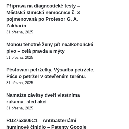
Příprava na diagnostické testy –
Městská klinická nemocnice č. 3
pojmenovaná po Profesor G. A.
Zakharin
31 března, 2025
Mohou těhotné ženy pít nealkoholické
pivo – celá pravda a mýty
31 března, 2025
Pěstování petrželky. Výsadba petržele.
Péče o petržel v otevřeném terénu.
31 března, 2025
Namažte závěsy dveří vlastníma
rukama: sled akcí
31 března, 2025
RU2753606C1 – Antibakteriální
huminové činidlo – Patenty Google