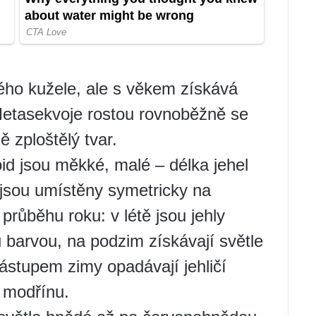
ého kužele, ale s věkem získává
Metasekvoje rostou rovnoběžně se
 zploštělý tvar.
id jsou měkké, malé – délka jehel
 jsou umístěny symetricky na
průběhu roku: v létě jsou jehly
barvou, na podzim získávají světle
nástupem zimy opadávají jehličí
í modřínu.