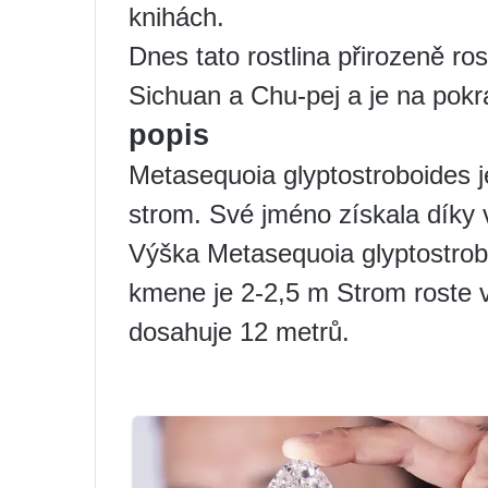
knihách.
Dnes tato rostlina přirozeně ro
Sichuan a Chu-pej a je na pokra
popis
Metasequoia glyptostroboides je 
strom. Své jméno získala díky v
Výška Metasequoia glyptostrob
kmene je 2-2,5 m Strom roste ve
dosahuje 12 metrů.