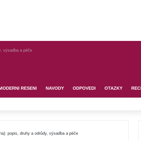
dy, výsadba a péče
MODERNI RESENI
NAVODY
ODPOVEDI
OTAZKY
REC
na): popis, druhy a odrůdy, výsadba a péče