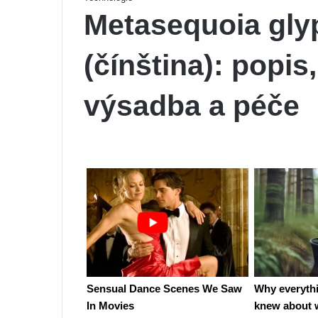
Metasequoia gly
(čínština): popis
výsadba a péče