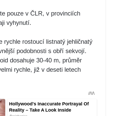
ste pouze v ČLR, v provinciích
ji vyhynutí.
rychle rostoucí listnatý jehličnatý
nější podobnosti s obří sekvojí.
oid dosahuje 30-40 m, průměr
lmi rychle, již v deseti letech