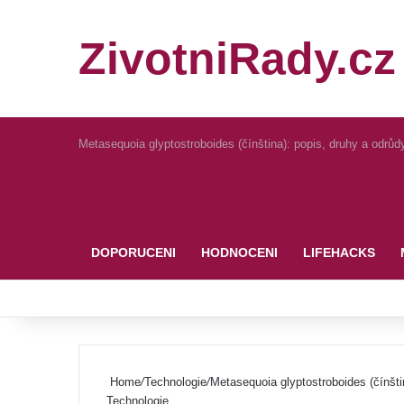
ZivotniRady.cz
Metasequoia glyptostroboides (čínština): popis, druhy a odrů
Pinterest
DOPORUCENI
HODNOCENI
LIFEHACKS
Home
/
Technologie
/
Metasequoia glyptostroboides (čínšti
Technologie