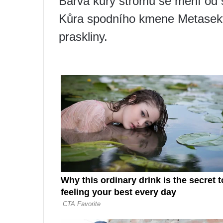
Barva kůry stromu se mění od 
Kůra spodního kmene Metasekvo
praskliny.