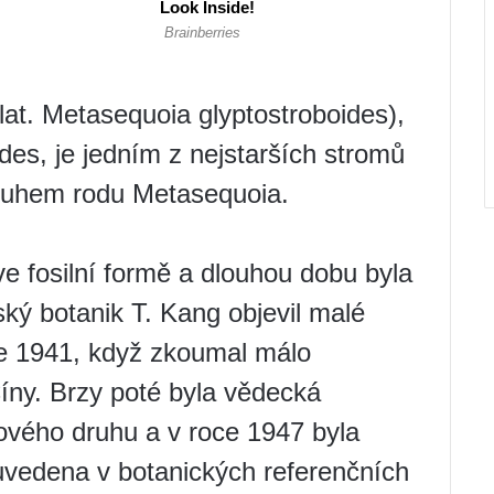
lat. Metasequoia glyptostroboides),
des, je jedním z nejstarších stromů
druhem rodu Metasequoia.
ve fosilní formě a dlouhou dobu byla
ký botanik T. Kang objevil malé
ce 1941, když zkoumal málo
íny. Brzy poté byla vědecká
ového druhu a v roce 1947 byla
uvedena v botanických referenčních