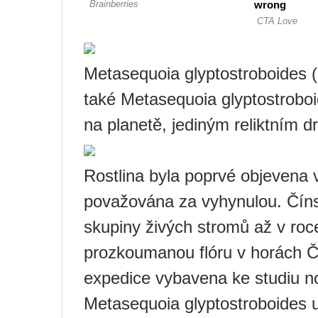
Metasequoia glyptostroboides (
také Metasequoia glyptostroboi
na planetě, jediným reliktním 
Rostlina byla poprvé objevena 
považována za vyhynulou. Číns
skupiny živých stromů až v ro
prozkoumanou flóru v horách Č
expedice vybavena ke studiu n
Metasequoia glyptostroboides 