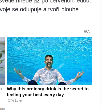
světle hnědé až po červenohnědou.
je se odlupuje a tvoří dlouhé