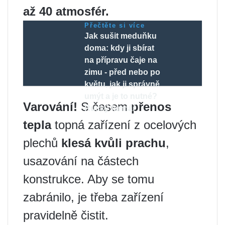
až 40 atmosfér.
Přečtěte si více
Jak sušit meduňku
doma: kdy ji sbírat
na přípravu čaje na
zimu - před nebo po
květu, jak ji správně
umýt a je to nutné?
Varování!
S časem
přenos
Ruský farmář
tepla
topná zařízení z ocelových
plechů
klesá kvůli prachu
,
usazování na částech
konstrukce. Aby se tomu
zabránilo, je třeba zařízení
pravidelně čistit.