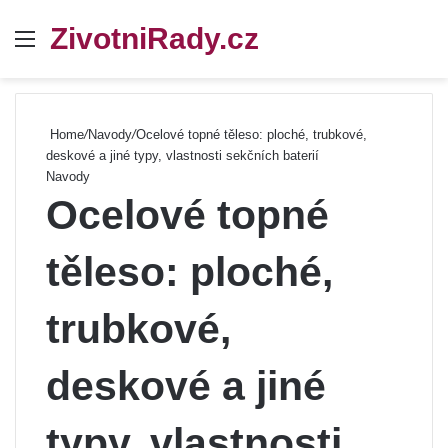
ZivotniRady.cz
Menu
Se
Home
/
Navody
/
Ocelové topné těleso: ploché, trubkové,
deskové a jiné typy, vlastnosti sekčních baterií
Navody
Ocelové topné
těleso: ploché,
trubkové,
deskové a jiné
typy, vlastnosti