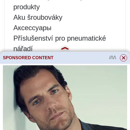
produkty
Aku šroubováky
Аксессуары
Příslušenství pro pneumatické
nářadí
SPONSORED CONTENT
Bucky
Benzínové řezačky a elektrické
řezačky
Automatizační bloky
Domácí fanoušci
Vertikutátory a provzdušňovače
CCTV DVR