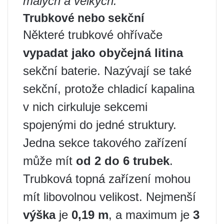
malých a velkých.
Trubkové nebo sekční
Některé trubkové ohřívače
vypadat jako obyčejná litina
sekční baterie. Nazývají se také
sekční, protože chladicí kapalina
v nich cirkuluje sekcemi
spojenými do jedné struktury.
Jedna sekce takového zařízení
může mít
od 2 do 6 trubek
.
Trubková topná zařízení mohou
mít libovolnou velikost. Nejmenší
výška
je
0,19 m
, a maximum je
3