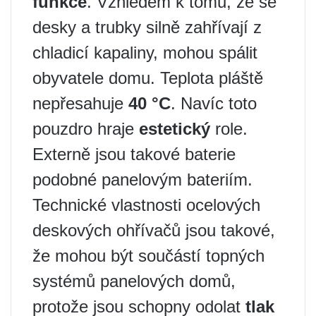
funkce
. Vzhledem k tomu, že se
desky a trubky silně zahřívají z
chladicí kapaliny, mohou spálit
obyvatele domu. Teplota pláště
nepřesahuje
40 °C
. Navíc toto
pouzdro hraje
estetický
role.
Externě jsou takové baterie
podobné panelovým bateriím.
Technické vlastnosti ocelových
deskových ohřívačů jsou takové,
že mohou být součástí topných
systémů panelových domů,
protože jsou schopny odolat
tlak