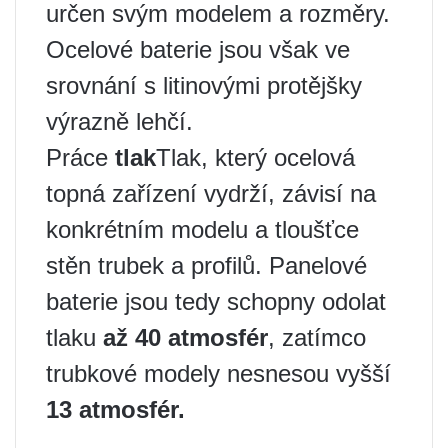
určen svým modelem a rozměry.
Ocelové baterie jsou však ve
srovnání s litinovými protějšky
výrazně lehčí.
Práce
tlak
Tlak, který ocelová
topná zařízení vydrží, závisí na
konkrétním modelu a tloušťce
stěn trubek a profilů. Panelové
baterie jsou tedy schopny odolat
tlaku
až 40 atmosfér
, zatímco
trubkové modely nesnesou vyšší
13 atmosfér.