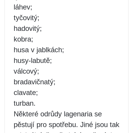
láhev;
tyčovitý;
hadovitý;
kobra;
husa v jablkách;
husy-labutě;
válcový;
bradavičnatý;
clavate;
turban.
Některé odrůdy lagenaria se
pěstují pro spotřebu. Jiné jsou tak