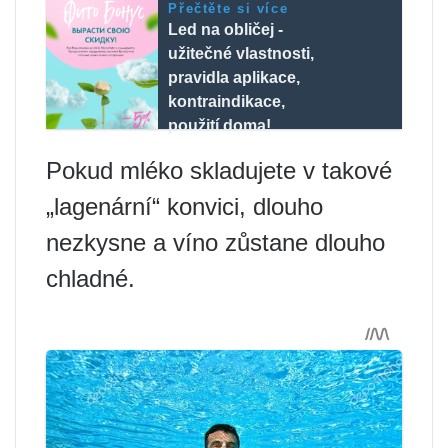
Přečtěte si více
Led na obličej -
užitečné vlastnosti,
pravidla aplikace,
kontraindikace,
použití doma!
Pokud mléko skladujete v takové
„lagenární“ konvici, dlouho
nezkysne a víno zůstane dlouho
chladné.