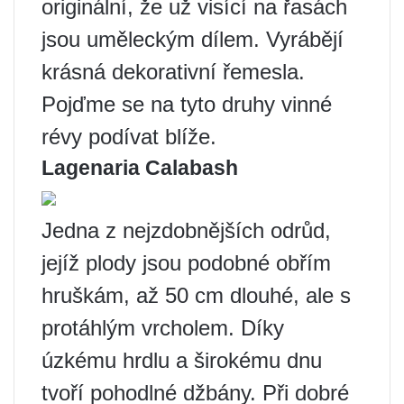
originální, že už visící na řasách
jsou uměleckým dílem. Vyrábějí
krásná dekorativní řemesla.
Pojďme se na tyto druhy vinné
révy podívat blíže.
Lagenaria Calabash
Jedna z nejzdobnějších odrůd,
jejíž plody jsou podobné obřím
hruškám, až 50 cm dlouhé, ale s
protáhlým vrcholem. Díky
úzkému hrdlu a širokému dnu
tvoří pohodlné džbány. Při dobré