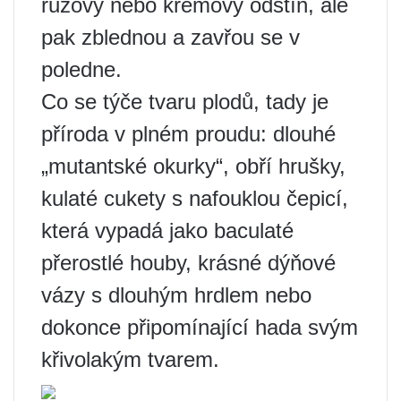
růžový nebo krémový odstín, ale
pak zblednou a zavřou se v
poledne.
Co se týče tvaru plodů, tady je
příroda v plném proudu: dlouhé
„mutantské okurky“, obří hrušky,
kulaté cukety s nafouklou čepicí,
která vypadá jako baculaté
přerostlé houby, krásné dýňové
vázy s dlouhým hrdlem nebo
dokonce připomínající hada svým
křivolakým tvarem.