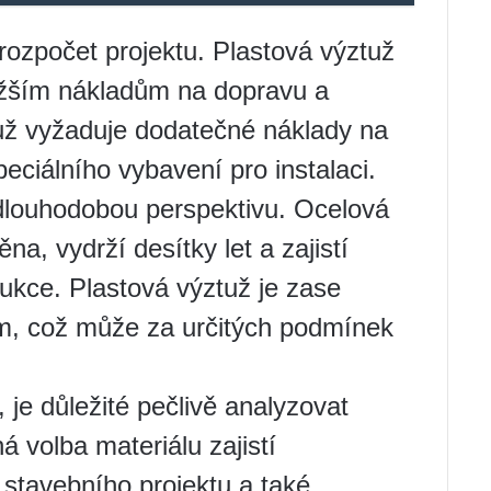
 rozpočet projektu. Plastová výztuž
ižším nákladům na dopravu a
tuž vyžaduje dodatečné náklady na
peciálního vybavení pro instalaci.
 dlouhodobou perspektivu. Ocelová
a, vydrží desítky let a zajistí
trukce. Plastová výztuž je zase
ím, což může za určitých podmínek
je důležité pečlivě analyzovat
 volba materiálu zajistí
o stavebního projektu a také