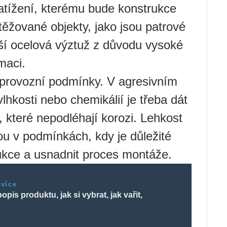
 zatížení, kterému bude konstrukce
těžované objekty, jako jsou patrové
ší ocelová výztuž z důvodu vysoké
maci.
 provozní podmínky. V agresivním
hkosti nebo chemikálií je třeba dát
které nepodléhají korozi. Lehkost
ou v podmínkách, kdy je důležité
ukce a usnadnit proces montáže.
 více
popis produktu, jak si vybrat, jak vařit,