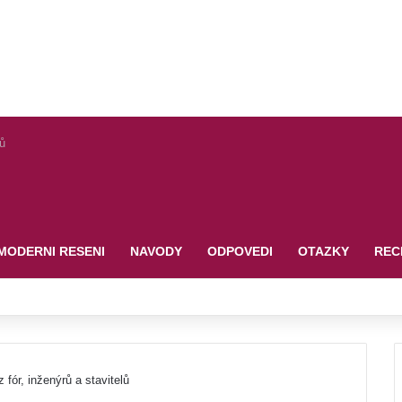
lů
MODERNI RESENI
NAVODY
ODPOVEDI
OTAZKY
REC
fór, inženýrů a stavitelů