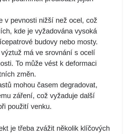
e v pevnosti nižší než ocel, což
kcích, kde je vyžadována vysoká
vícepatrové budovy nebo mosty.
 výztuž má ve srovnání s ocelí
nosti. To může vést k deformaci
tních změn.
lastů mohou časem degradovat,
ému záření, což vyžaduje další
ři použití venku.
kt je třeba zvážit několik klíčových