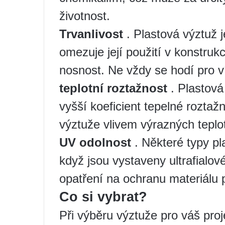
životnost.
Trvanlivost
. Plastová výztuž j
omezuje její použití v konstru
nosnost. Ne vždy se hodí pro 
teplotní roztažnost
. Plastová
vyšší koeficient tepelné roztaž
výztuže vlivem výrazných teplo
UV odolnost
. Některé typy p
když jsou vystaveny ultrafialov
opatření na ochranu materiálu p
Co si vybrat?
Při výběru výztuže pro váš proje