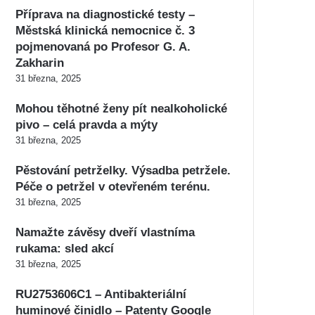
Příprava na diagnostické testy –
Městská klinická nemocnice č. 3
pojmenovaná po Profesor G. A.
Zakharin
31 března, 2025
Mohou těhotné ženy pít nealkoholické
pivo – celá pravda a mýty
31 března, 2025
Pěstování petrželky. Výsadba petržele.
Péče o petržel v otevřeném terénu.
31 března, 2025
Namažte závěsy dveří vlastníma
rukama: sled akcí
31 března, 2025
RU2753606C1 – Antibakteriální
huminové činidlo – Patenty Google