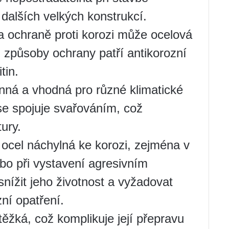
dalších velkých konstrukcí.
 a ochraně proti korozi může ocelová
i způsoby ochrany patří antikorozní
tin.
anná a vhodná pro různé klimatické
e spojuje svařováním, což
ury.
 ocel náchylná ke korozi, zejména v
bo při vystavení agresivním
nížit jeho životnost a vyžadovat
ní opatření.
těžká, což komplikuje její přepravu