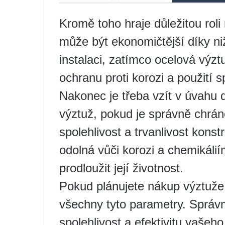
Kromě toho hraje důležitou roli
může být ekonomičtější díky n
instalaci, zatímco ocelová výz
ochranu proti korozi a použití s
Nakonec je třeba vzít v úvahu
výztuž, pokud je správně chráněn
spolehlivost a trvanlivost kons
odolná vůči korozi a chemikáli
prodloužit její životnost.
Pokud plánujete nákup výztuže, 
všechny tyto parametry. Správná
spolehlivost a efektivitu vašeh