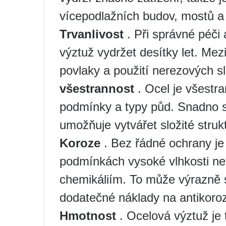
vícepodlažních budov, mostů a 
Trvanlivost
. Při správné péči
výztuž vydržet desítky let. Mez
povlaky a použití nerezových sli
všestrannost
. Ocel je všestr
podmínky a typy půd. Snadno s
umožňuje vytvářet složité strukt
Koroze
. Bez řádné ochrany je
podmínkách vysoké vlhkosti ne
chemikáliím. To může výrazně s
dodatečné náklady na antikoroz
Hmotnost
. Ocelová výztuž je 