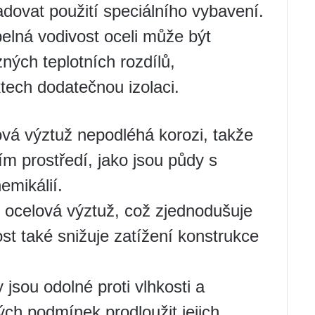
adovat použití speciálního vybavení.
elná vodivost oceli může být
ých teplotních rozdílů,
tech dodatečnou izolaci.
ová výztuž nepodléhá korozi, takže
ním prostředí, jako jsou půdy s
mikálií.
ž ocelová výztuž, což zjednodušuje
ost také snižuje zatížení konstrukce
 jsou odolné proti vlhkosti a
ých podmínek prodloužit jejich