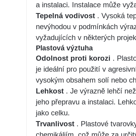
a instalaci. Instalace může vyž
Tepelná vodivost
. Vysoká tep
nevýhodou v podmínkách výrazn
vyžadujících v některých projek
Plastová výztuha
Odolnost proti korozi
. Plast
je ideální pro použití v agresiv
vysokým obsahem solí nebo che
Lehkost
. Je výrazně lehčí ne
jeho přepravu a instalaci. Lehk
jako celku.
Trvanlivost
. Plastové tvarovky
chemikáliím, což může za určit