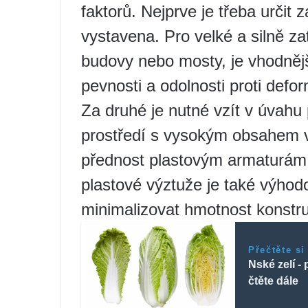
faktorů. Nejprve je třeba určit
vystavena. Pro velké a silně za
budovy nebo mosty, je vhodněj
pevnosti a odolnosti proti defor
Za druhé je nutné vzít v úvahu
prostředí s vysokým obsahem vl
přednost plastovým armaturám, 
plastové výztuže je také výhod
minimalizovat hmotnost konstr
Přečtěte si
Nské zelí - 
čtěte dále