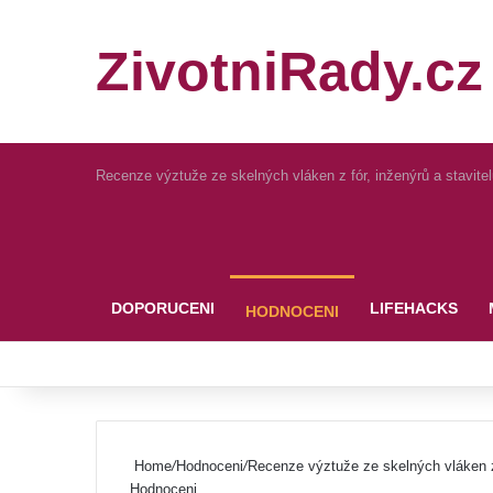
ZivotniRady.cz
Recenze výztuže ze skelných vláken z fór, inženýrů a stavite
Pinterest
DOPORUCENI
LIFEHACKS
HODNOCENI
Home
/
Hodnoceni
/
Recenze výztuže ze skelných vláken z 
Hodnoceni