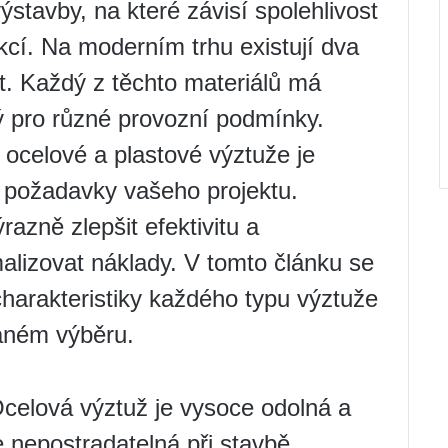
ýstavby, na které závisí spolehlivost
kcí. Na moderním trhu existují dva
st. Každý z těchto materiálů má
ný pro různé provozní podmínky.
ocelové a plastové výztuže je
é požadavky vašeho projektu.
azně zlepšit efektivitu a
alizovat náklady. V tomto článku se
harakteristiky každého typu výztuže
aném výběru.
celová výztuž je vysoce odolná a
e nepostradatelná při stavbě