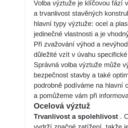
Volba výztuže je klíčovou fází v
a trvanlivost stavěných konstru
hlavní typy výztuže: ocel a pla
jedinečné vlastnosti a je vhod
Při zvažování výhod a nevýhod 
důležité vzít v úvahu specifick
Správná volba výztuže může výr
bezpečnost stavby a také optim
podrobně podíváme na hlavní c
a pomůžeme vám při informov
Ocelová výztuž
Trvanlivost a spolehlivost
. O
vydrží značné zatížení, takže j