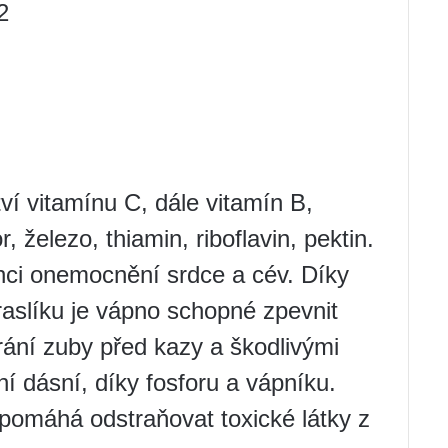
2
í vitamínu C, dále vitamín B,
r, železo, thiamin, riboflavin, pektin.
nci onemocnění srdce a cév. Díky
aslíku je vápno schopné zpevnit
rání zuby před kazy a škodlivými
í dásní, díky fosforu a vápníku.
 pomáhá odstraňovat toxické látky z