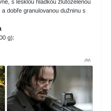
vné, s lesklou hladkou žlutozelenou
 a dobře granulovanou dužninu s
a
00 g):