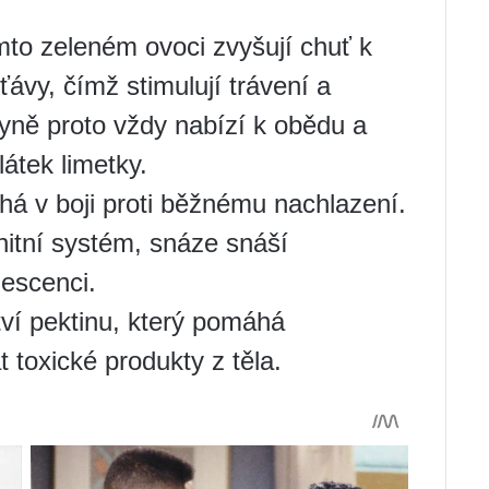
mto zeleném ovoci zvyšují chuť k
šťávy, čímž stimulují trávení a
chyně proto vždy nabízí k obědu a
átek limetky.
há v boji proti běžnému nachlazení.
nitní systém, snáze snáší
lescenci.
ví pektinu, který pomáhá
 toxické produkty z těla.