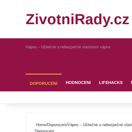
ZivotniRady.cz
Vápno – Užitečné a nebezpečné vlastnosti vápna
Pinterest
HODNOCENI
LIFEHACKS
DOPORUCENI
Home
/
Doporuceni
/
Vápno – Užitečné a nebezpečné vlast
Doporuceni