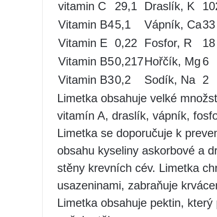
vitamin C
29,1
Draslík, K
10
Vitamin B4
5,1
Vápník, Ca
33
Vitamin E
0,22
Fosfor, R
18
Vitamin B5
0,217
Hořčík, Mg
6
Vitamin B3
0,2
Sodík, Na
2
Limetka obsahuje velké množstv
vitamín A, draslík, vápník, fosfo
Limetka se doporučuje k preve
obsahu kyseliny askorbové a dr
stěny krevních cév. Limetka ch
usazeninami, zabraňuje krvácen
Limetka obsahuje pektin, který