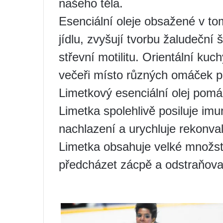
našeho těla.
Esenciální oleje obsažené v to
jídlu, zvyšují tvorbu žaludeční 
střevní motilitu. Orientální ku
večeři místo různých omáček pl
Limetkový esenciální olej pomá
Limetka spolehlivě posiluje imu
nachlazení a urychluje rekonva
Limetka obsahuje velké množst
předcházet zácpě a odstraňovat