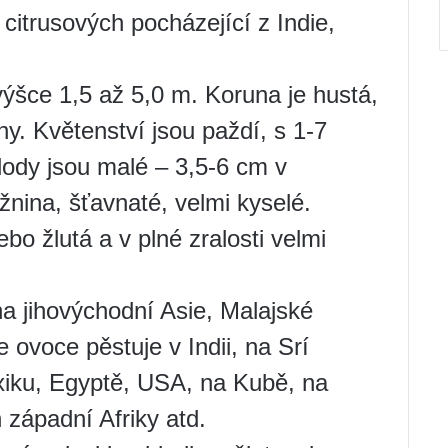
i citrusových pocházející z Indie,
výšce 1,5 až 5,0 m. Koruna je hustá,
ny. Květenství jsou paždí, s 1-7
lody jsou malé – 3,5-6 cm v
žnina, šťavnaté, velmi kyselé.
bo žlutá a v plné zralosti velmi
na jihovýchodní Asie, Malajské
 ovoce pěstuje v Indii, na Srí
exiku, Egyptě, USA, na Kubě, na
 západní Afriky atd.