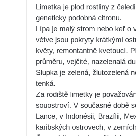
Limetka je plod rostliny z čeled
geneticky podobná citronu.
Lípa je malý strom nebo keř o 
větve jsou pokryty krátkými ost
květy, remontantně kvetoucí. P
průměru, vejčité, nazelenalá du
Slupka je zelená, žlutozelená ne
tenká.
Za rodiště limetky je považová
souostroví. V současné době se
Lance, v Indonésii, Brazílii, M
karibských ostrovech, v zemích