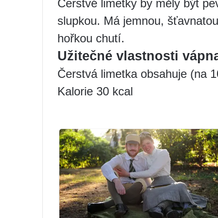
Čerstvé limetky by měly být pe
slupkou. Má jemnou, šťavnatou
hořkou chutí.
Užitečné vlastnosti vápn
Čerstvá limetka obsahuje (na 1
Kalorie 30 kcal