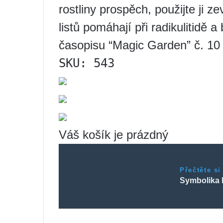
rostliny prospěch, použijte ji z
listů pomáhají při radikulitidě 
časopisu “Magic Garden” č. 10
SKU: 543
Váš košík je prázdný
Přečtěte si
Symbolika 