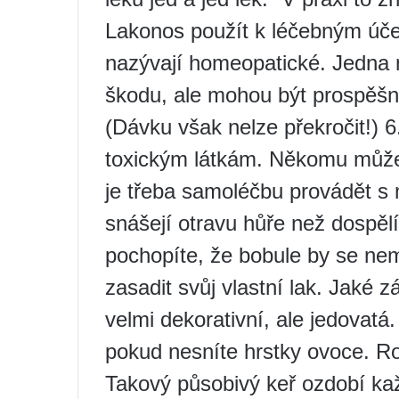
Lakonos použít k léčebným úč
nazývají homeopatické. Jedna
škodu, ale mohou být prospěšn
(Dávku však nelze překročit!) 6.
toxickým látkám. Někomu může 
je třeba samoléčbu provádět s 
snášejí otravu hůře než dospělí
pochopíte, že bobule by se nemě
zasadit svůj vlastní lak. Jaké 
velmi dekorativní, ale jedovatá.
pokud nesníte hrstky ovoce. Ros
Takový působivý keř ozdobí ka