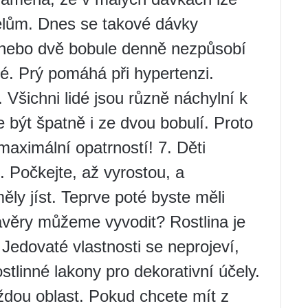
elům. Dnes se takové dávky
 nebo dvě bobule denně nezpůsobí
é. Prý pomáhá při hypertenzi.
 Všichni lidé jsou různě náchylní k
být špatně i ze dvou bobulí. Proto
maximální opatrností! 7. Děti
. Počkejte, až vyrostou, a
ly jíst. Teprve poté byste měli
závěry můžeme vyvodit? Rostlina je
 Jedovaté vlastnosti se neprojeví,
tlinné lakony pro dekorativní účely.
ždou oblast. Pokud chcete mít z