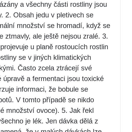
kázány a všechny části rostliny jsou
. 2. Obsah jedu v pletivech se
imální množství se hromadí, když se
 ztmavly, ale ještě nejsou zralé. 3.
projevuje u planě rostoucích rostlin
tliny se v jiných klimatických
ými. Často zcela ztrácejí své
né úpravě a fermentaci jsou toxické
rzuje informaci, že bobule se
potů. V tomto případě se nikdo
lé množství ovoce). 5. Jak řekl
všechno je lék. Jen dávka dělá z
 znamená, že v malých dávkách lze