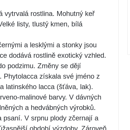
 vytrvalá rostlina. Mohutný keř
Velké listy, tlustý kmen, bílá
.
černými a lesklými a stonky jsou
e dodává rostlině exotický vzhled.
 do podzimu. Změny se dějí
é. Phytolacca získala své jméno z
a latinského lacca (šťáva, lak).
rveno-malinové barvy. V dávných
vlněných a hedvábných výrobků.
 psaní. V srpnu plody zčernají a
júžasnější období výzdoby. Zároveň