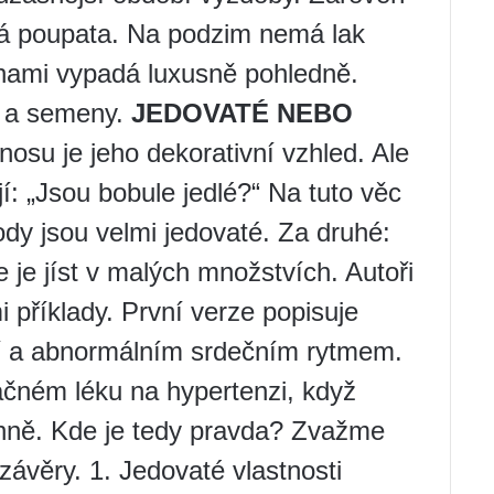
ová poupata. Na podzim nemá lak
inami vypadá luxusně pohledně.
e a semeny.
JEDOVATÉ NEBO
osu je jeho dekorativní vzhled. Ale
jí: „Jsou bobule jedlé?“ Na tuto věc
lody jsou velmi jedovaté. Za druhé:
ze je jíst v malých množstvích. Autoři
 příklady. První verze popisuje
tí a abnormálním srdečním rytmem.
ačném léku na hypertenzi, když
enně. Kde je tedy pravda? Zvažme
ávěry. 1. Jedovaté vlastnosti