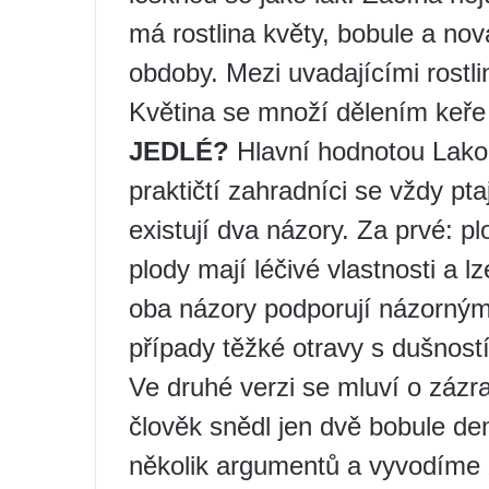
má rostlina květy, bobule a n
obdoby. Mezi uvadajícími rostl
Květina se množí dělením keř
JEDLÉ?
Hlavní hodnotou Lakon
praktičtí zahradníci se vždy pta
existují dva názory. Za prvé: p
plody mají léčivé vlastnosti a l
oba názory podporují názornými
případy těžké otravy s dušnos
Ve druhé verzi se mluví o zázr
člověk snědl jen dvě bobule d
několik argumentů a vyvodíme z