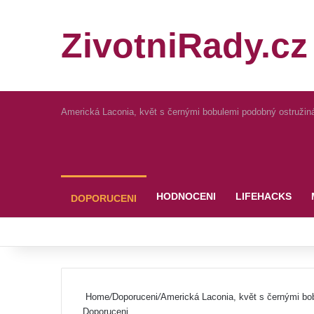
ZivotniRady.cz
Americká Laconia, květ s černými bobulemi podobný ostruži
Pinterest
HODNOCENI
LIFEHACKS
DOPORUCENI
Home
/
Doporuceni
/
Americká Laconia, květ s černými bo
Doporuceni