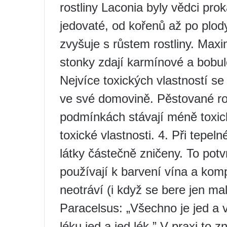
rostliny Laconia byly vědci pro
jedovaté, od kořenů až po plody
zvyšuje s růstem rostliny. Max
stonky zdají karmínové a bobule
Nejvíce toxických vlastností se 
ve své domovině. Pěstované ros
podmínkách stávají méně toxick
toxické vlastnosti. 4. Při tepel
látky částečně zničeny. To potv
používají k barvení vína a kom
neotráví (i když se bere jen ma
Paracelsus: „Všechno je jed a 
léku jed a jed lék.” V praxi to