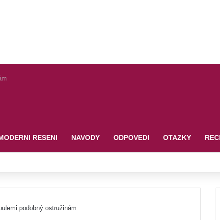
nám
MODERNI RESENI
NAVODY
ODPOVEDI
OTAZKY
REC
bulemi podobný ostružinám