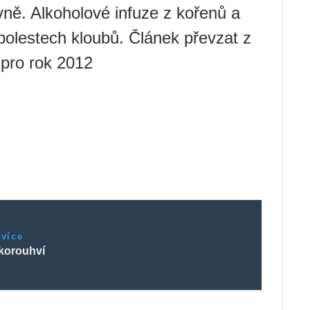
evně. Alkoholové infuze z kořenů a
a bolestech kloubů. Článek převzat z
 pro rok 2012
 více
korouhví