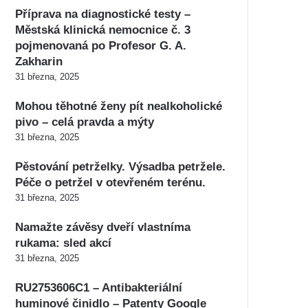
Příprava na diagnostické testy –
Městská klinická nemocnice č. 3
pojmenovaná po Profesor G. A.
Zakharin
31 března, 2025
Mohou těhotné ženy pít nealkoholické
pivo – celá pravda a mýty
31 března, 2025
Pěstování petrželky. Výsadba petržele.
Péče o petržel v otevřeném terénu.
31 března, 2025
Namažte závěsy dveří vlastníma
rukama: sled akcí
31 března, 2025
RU2753606C1 – Antibakteriální
huminové činidlo – Patenty Google