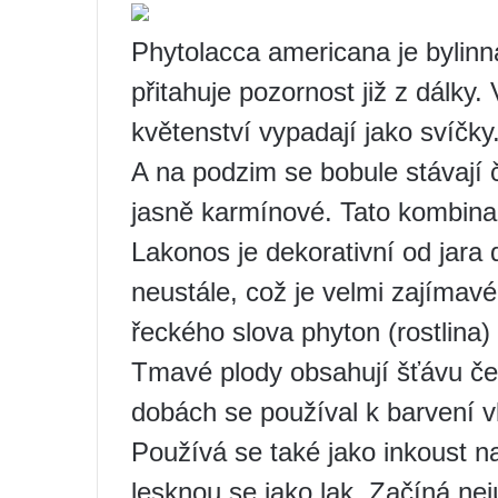
Phytolacca americana je bylinná
přitahuje pozornost již z dálky. 
květenství vypadají jako svíčky
A na podzim se bobule stávají 
jasně karmínové. Tato kombinac
Lakonos je dekorativní od jara
neustále, což je velmi zajímav
řeckého slova phyton (rostlina) 
Tmavé plody obsahují šťávu če
dobách se používal k barvení 
Používá se také jako inkoust na
lesknou se jako lak. Začíná ne