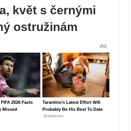
, květ s černými
ný ostružinám