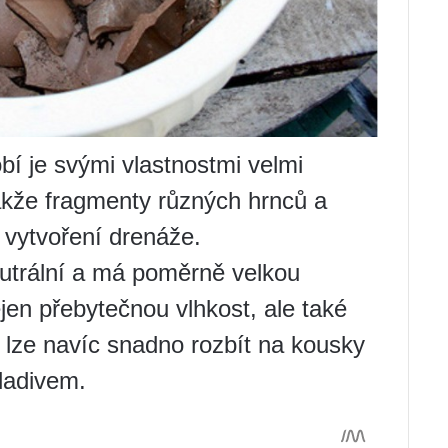
bí je svými vlastnostmi velmi
kže fragmenty různých hrnců a
 vytvoření drenáže.
eutrální a má poměrně velkou
en přebytečnou vlhkost, ale také
u lze navíc snadno rozbít na kousky
ladivem.