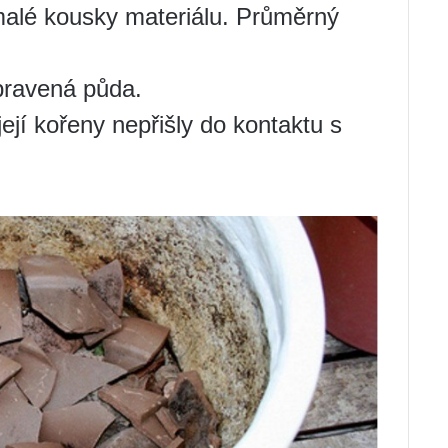
alé kousky materiálu. Průměrný
pravená půda.
její kořeny nepřišly do kontaktu s