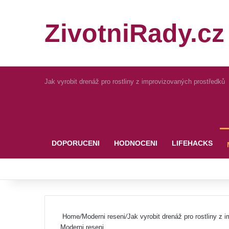
ZivotniRady.cz
Jak vyrobit drenáž pro rostliny z improvizovaných prostředků
Pinterest
DOPORUCENI
HODNOCENI
LIFEHACKS
Home
/
Moderni reseni
/
Jak vyrobit drenáž pro rostliny z
Moderni reseni