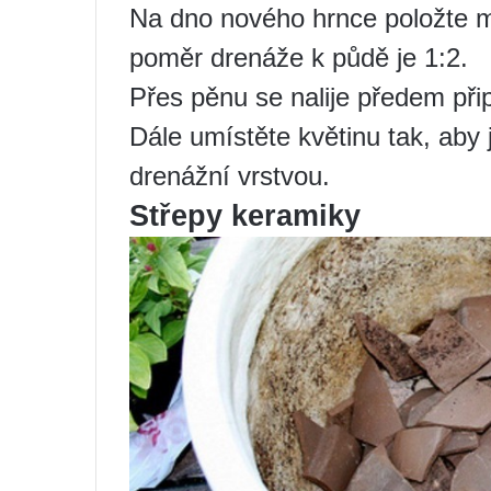
Na dno nového hrnce položte m
poměr drenáže k půdě je 1:2.
Přes pěnu se nalije předem při
Dále umístěte květinu tak, aby 
drenážní vrstvou.
Střepy keramiky