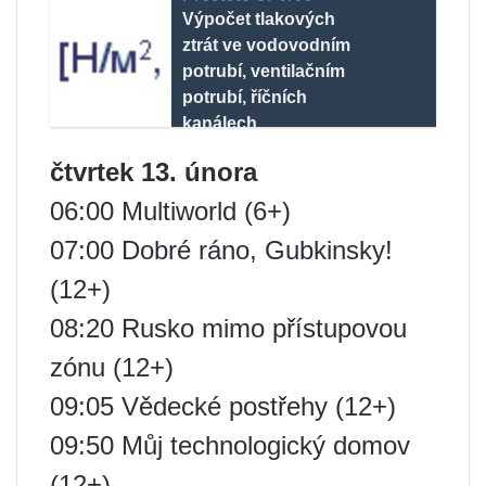
Výpočet tlakových
ztrát ve vodovodním
potrubí, ventilačním
potrubí, říčních
kanálech
čtvrtek 13. února
06:00 Multiworld (6+)
07:00 Dobré ráno, Gubkinsky!
(12+)
08:20 Rusko mimo přístupovou
zónu (12+)
09:05 Vědecké postřehy (12+)
09:50 Můj technologický domov
(12+)