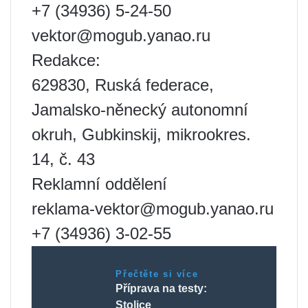
+7 (34936) 5-24-50
vektor@mogub.yanao.ru
Redakce:
629830, Ruská federace,
Jamalsko-něnecký autonomní
okruh, Gubkinskij, mikrookres.
14, č. 43
Reklamní oddělení
reklama-vektor@mogub.yanao.ru
+7 (34936) 3-02-55
Přečtěte si více
Příprava na testy:
Stolice