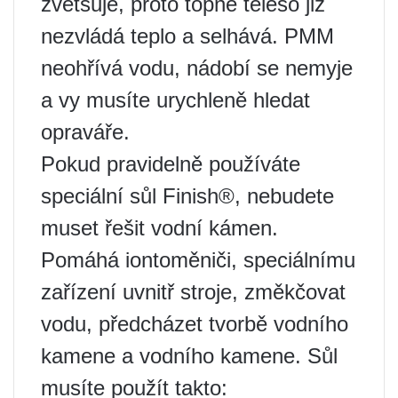
zvětšuje, proto topné těleso již
nezvládá teplo a selhává. PMM
neohřívá vodu, nádobí se nemyje
a vy musíte urychleně hledat
opraváře.
Pokud pravidelně používáte
speciální sůl Finish®, nebudete
muset řešit vodní kámen.
Pomáhá iontoměniči, speciálnímu
zařízení uvnitř stroje, změkčovat
vodu, předcházet tvorbě vodního
kamene a vodního kamene. Sůl
musíte použít takto: