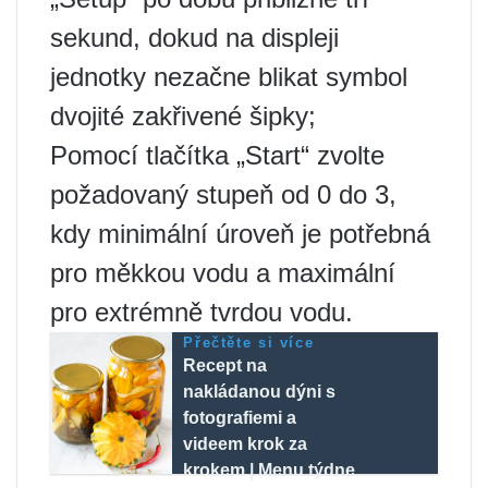
sekund, dokud na displeji
jednotky nezačne blikat symbol
dvojité zakřivené šipky;
Pomocí tlačítka „Start“ zvolte
požadovaný stupeň od 0 do 3,
kdy minimální úroveň je potřebná
pro měkkou vodu a maximální
pro extrémně tvrdou vodu.
Přečtěte si více
Recept na
nakládanou dýni s
fotografiemi a
videem krok za
krokem | Menu týdne