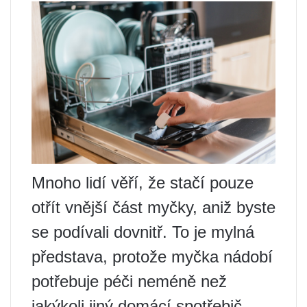
Mnoho lidí věří, že stačí pouze
otřít vnější část myčky, aniž byste
se podívali dovnitř. To je mylná
představa, protože myčka nádobí
potřebuje péči neméně než
jakýkoli jiný domácí spotřebič.