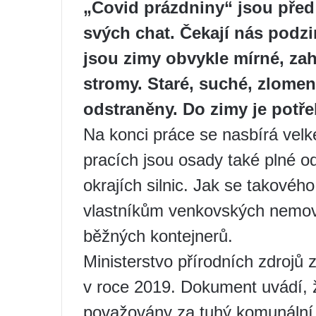
„Covid prázdniny“ jsou pře
svých chat. Čekají nás podzim
jsou zimy obvykle mírné, zah
stromy. Staré, suché, zlomen
odstraněny. Do zimy je potře
Na konci práce se nasbírá vel
pracích jsou osady také plné o
okrajích silnic. Jak se takovéh
vlastníkům venkovských nemovit
běžných kontejnerů.
Ministerstvo přírodních zdrojů z
v roce 2019. Dokument uvádí, 
považovány za tuhý komunální