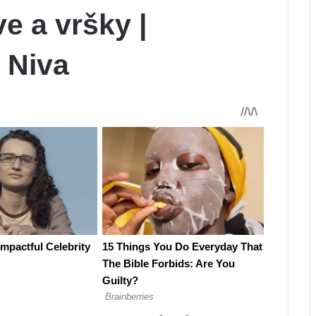
e a vršky |
 Niva