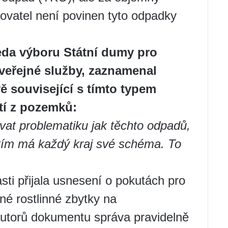
ovatel není povinen tyto odpadky
eda výboru Státní dumy pro
 veřejné služby, zaznamenal
vě související s tímto typem
stí z pozemků:
at problematiku jak těchto odpadů,
tím má každý kraj své schéma. To
ti přijala usnesení o pokutách pro
jiné rostlinné zbytky na
utorů dokumentu správa pravidelně