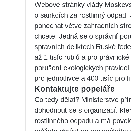
Webové stránky vlády Moskevsk
o sankcích za rostlinný odpad.
ponechat větve zahradních strom
chcete. Jedná se o správní por
správních deliktech Ruské fede
až 1 tisíc rublů a pro právnick
porušení ekologických pravidel 
pro jednotlivce a 400 tisíc pro f
Kontaktujte popeláře
Co tedy dělat? Ministerstvo pří
dohodnout se s organizací, kt
rostlinného odpadu a má povole