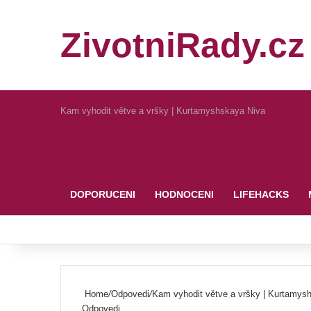
ZivotniRady.cz
Kam vyhodit větve a vršky | Kurtamyshskaya Niva
Pinterest
DOPORUCENI
HODNOCENI
LIFEHACKS
Home
/
Odpovedi
/
Kam vyhodit větve a vršky | Kurtamys
Odpovedi