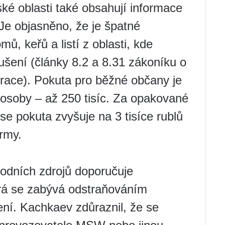
é oblasti také obsahují informace
 Je objasněno, že je špatné
ů, keřů a listí z oblasti, kde
ušení (články 8.2 a 8.31 zákoníku o
race). Pokuta pro běžné občany je
é osoby – až 250 tisíc. Za opakované
se pokuta zvyšuje na 3 tisíce rublů
irmy.
rodních zdrojů doporučuje
erá se zabývá odstraňováním
ní. Kachkaev zdůraznil, že se