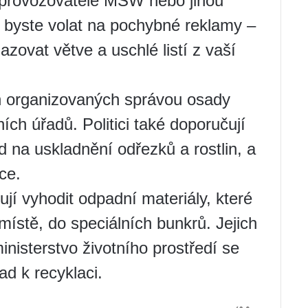
o provozovatele MSW nebo jinou
i byste volat na pochybné reklamy –
ovat větve a uschlé listí z vaší
h organizovaných správou osady
ích úřadů. Politici také doporučují
 na uskladnění odřezků a rostlin, a
ce.
jí vyhodit odpadní materiály, které
místě, do speciálních bunkrů. Jejich
nisterstvo životního prostředí se
ad k recyklaci.