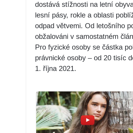
dostává stížnosti na letní obyvat
lesní pásy, rokle a oblasti pob
odpad větvemi. Od letošního p
obžalováni v samostatném člán
Pro fyzické osoby se částka po
právnické osoby – od 20 tisíc do
1. října 2021.