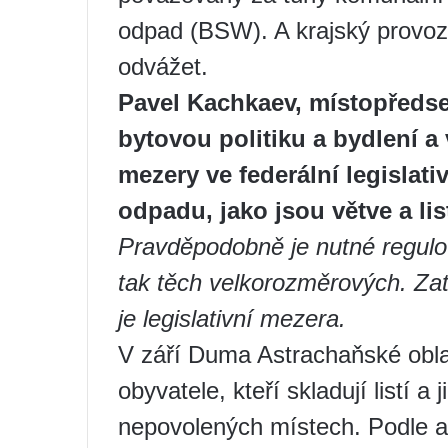
odpad (BSW). A krajský provoz
odvážet.
Pavel Kachkaev, místopředs
bytovou politiku a bydlení a
mezery ve federální legislati
odpadu, jako jsou větve a li
Pravděpodobně je nutné regulov
tak těch velkorozměrových. Za
je legislativní mezera.
V září Duma Astrachaňské oblas
obyvatele, kteří skladují listí a 
nepovolených místech. Podle a