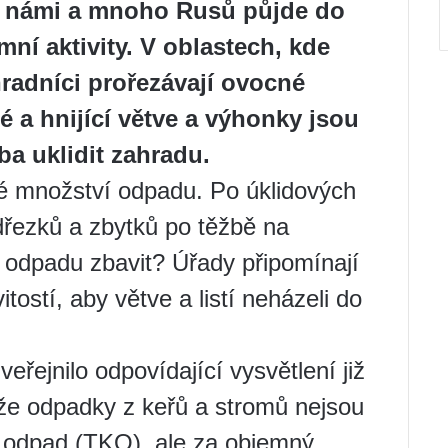
d námi a mnoho Rusů půjde do
ní aktivity. V oblastech, kde
radníci prořezávají ovocné
é a hnijící větve a výhonky jsou
ba uklidit zahradu.
ké množství odpadu. Po úklidových
dřezků a zbytků po těžbě na
o odpadu zbavit? Úřady připomínají
ostí, aby větve a listí neházeli do
veřejnilo odpovídající vysvětlení již
že odpadky z keřů a stromů nejsou
 odpad (TKO), ale za objemný