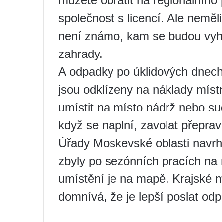
můžete obrátit na regionálníh
společnost s licencí. Ale neměl
není známo, kam se budou vyhaz
zahrady.
A odpadky po úklidových dnec
jsou odklízeny na náklady místn
umístit na místo nádrž nebo sud
když se naplní, zavolat přeprav
Úřady Moskevské oblasti navrhu
zbyly po sezónních pracích na 
umístění je na mapě. Krajské mi
domnívá, že je lepší poslat odp