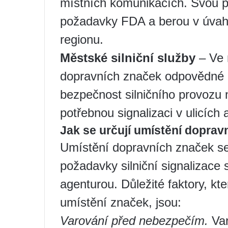
místních komunikacích. Svou pr
požadavky FDA a berou v úvahu 
regionu.
Městské silniční služby
– Ve 
dopravních značek odpovědné mě
bezpečnost silničního provozu n
potřebnou signalizaci v ulicíc
Jak se určují umístění dopra
Umístění dopravních značek se 
požadavky silniční signalizace 
agenturou. Důležité faktory, kte
umístění značek, jsou:
Varování před nebezpečím.
Var