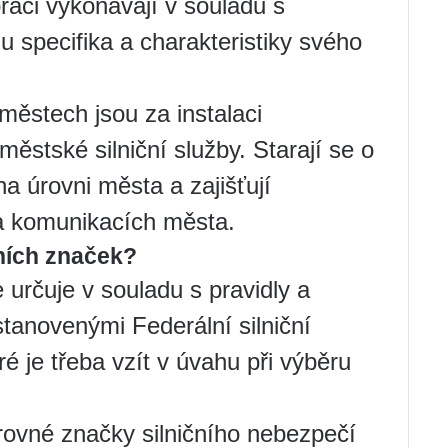
áci vykonávají v souladu s
specifika a charakteristiky svého
městech jsou za instalaci
stské silniční služby. Starají se o
a úrovni města a zajišťují
h a komunikacích města.
vních značek?
určuje v souladu s pravidly a
stanovenými Federální silniční
ré je třeba vzít v úvahu při výběru
ovné značky silničního nebezpečí