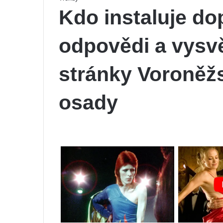
Kdo instaluje do
odpovědi a vysvět
stránky Voroněž
osady