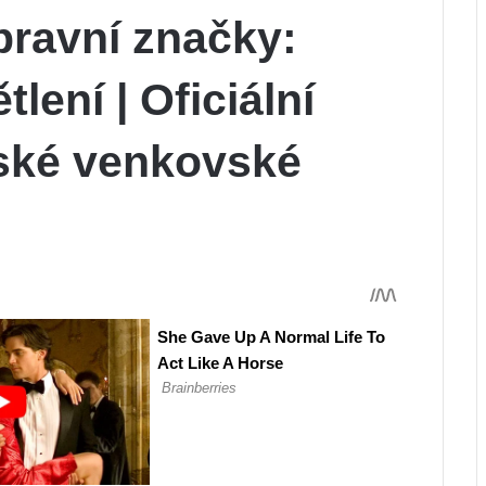
pravní značky:
lení | Oficiální
ské venkovské