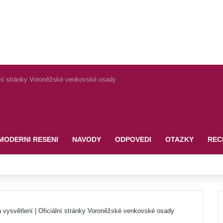
ální stránky Voroněžské venkovské osady
MODERNI RESENI
NAVODY
ODPOVEDI
OTAZKY
REC
a vysvětlení | Oficiální stránky Voroněžské venkovské osady