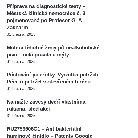
Příprava na diagnostické testy –
Městská klinická nemocnice č. 3
pojmenovaná po Profesor G. A.
Zakharin
31 března, 2025
Mohou těhotné ženy pít nealkoholické
pivo – celá pravda a mýty
31 března, 2025
Pěstování petrželky. Výsadba petržele.
Péče o petržel v otevřeném terénu.
31 března, 2025
Namažte závěsy dveří vlastníma
rukama: sled akcí
31 března, 2025
RU2753606C1 – Antibakteriální
huminové činidlo – Patenty Google