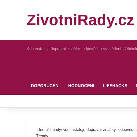
ZivotniRady.cz
Kdo instaluje dopravní značky: odpovědi a vysvětlení | Ofici
Pinterest
DOPORUCENI
HODNOCENI
LIFEHACKS
Home
/
Trendy
/
Kdo instaluje dopravní značky: odpovědi 
Trendy