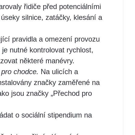
rovaly řidiče před potenciálními
úseky silnice, zatáčky, klesání a
ící pravidla a omezení provozu
 je nutné kontrolovat rychlost,
zovat některé manévry.
i pro chodce.
Na ulicích a
instalovány značky zaměřené na
jako jsou značky „Přechod pro
.
dat o sociální stipendium na