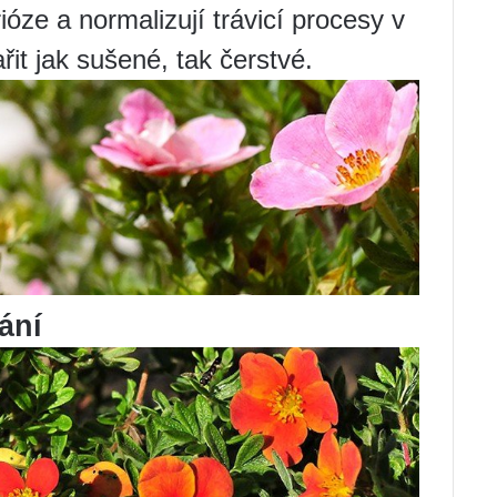
óze a normalizují trávicí procesy v
ařit jak sušené, tak čerstvé.
ání