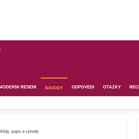
y
MODERNI RESENI
ODPOVEDI
OTAZKY
REC
NAVODY
drůdy, popis a výhody