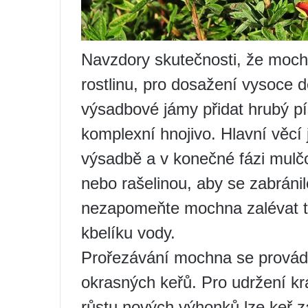
Navzdory skutečnosti, že moc
rostlinu, pro dosažení vysoce 
výsadbové jámy přidat hrubý p
komplexní hnojivo. Hlavní věcí
výsadbě a v konečné fázi mulč
nebo rašelinou, aby se zabráni
nezapomeňte mochna zalévat tak
kbelíku vody.
Prořezávání mochna se provád
okrasných keřů. Pro udržení kr
růstu nových výhonků lze keř z