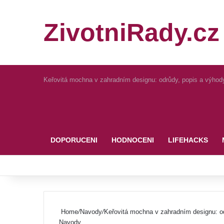
ZivotniRady.cz
Keřovitá mochna v zahradním designu: odrůdy, popis a výhod
Pinterest
DOPORUCENI
HODNOCENI
LIFEHACKS
Home
/
Navody
/
Keřovitá mochna v zahradním designu: o
Navody