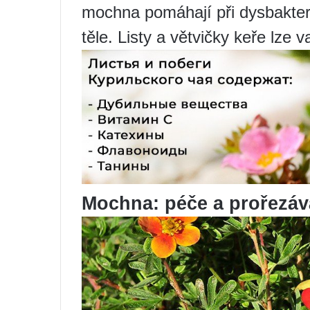
mochna pomáhají při dysbakteri
těle. Listy a větvičky keře lze v
Mochna: péče a prořezáv