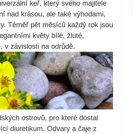
iverzální keř, který svého majitele
ní nad krásou, ale také výhodami,
onky. Téměř pět měsíců každý rok jsou
gantními květy bílé, žluté,
 v závislosti na odrůdě.
ských ostrovů, pro které dostal
jící diuretikum. Odvary a čaje z