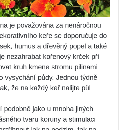
hna je považována za nenáročnou
dekorativního keře se doporučuje do
ísek, humus a dřevěný popel a také
 je nezahrabat kořenový krček při
ovat kruh kmene stromu pilinami
lo vysychání půdy. Jednou týdně
, že na každý keř nalijte půl
í podobně jako u mnoha jiných
ásného tvaru koruny a stimulaci
astřihnout jak na podzim, tak na