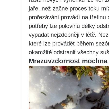
jaře, než začne proces toku mí
prořezávání provádí na třetinu 
potřeby lze polovinu délky odst
vypadat nejzdobněji v létě. Ne
které lze provádět během sezóny
okamžitě odstranit všechny su
Mrazuvzdornost mochna