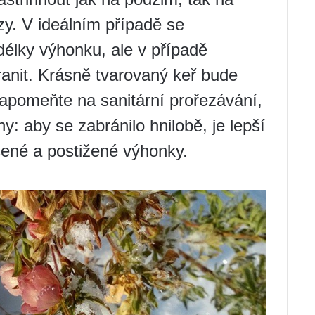
zy. V ideálním případě se
délky výhonku, ale v případě
ranit. Krásně tvarovaný keř bude
zapomeňte na sanitární prořezávání,
: aby se zabránilo hnilobě, je lepší
šené a postižené výhonky.