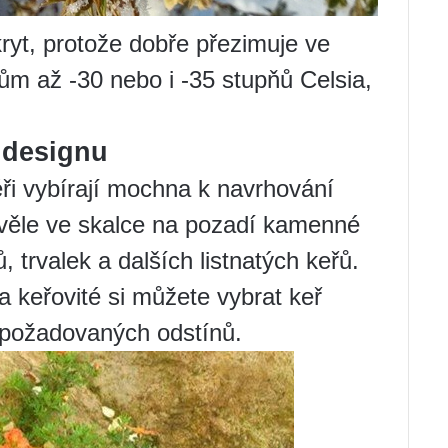
yt, protože dobře přezimuje ve
m až -30 nebo i -35 stupňů Celsia,
m designu
éři vybírají mochna k navrhování
věle ve skalce na pozadí kamenné
, trvalek a dalších listnatých keřů.
 keřovité si můžete vybrat keř
y požadovaných odstínů.