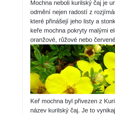
Mochna neboli kurilský čaj je un
odmění nejen radostí z rozjímá
které přinášejí jeho listy a st
keře mochna pokryty malými ele
oranžové, růžové nebo červené,
Keř mochna byl přivezen z Kuril
název kurilský čaj. Je to vynika