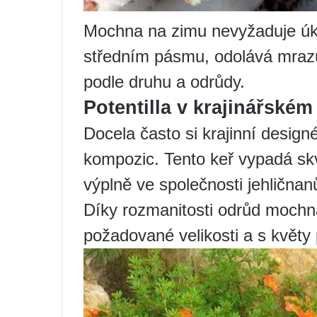
Mochna na zimu nevyžaduje úkr
středním pásmu, odolává mrazů
podle druhu a odrůdy.
Potentilla v krajinářské
Docela často si krajinní design
kompozic. Tento keř vypadá sk
výplně ve společnosti jehličnanů
Díky rozmanitosti odrůd mochna
požadované velikosti a s květ