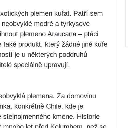
xotických plemen kuřat. Patří sem
ce neobvyklé modré a tyrkysové
vihnout plemeno Araucana – ptáci
e také produkt, který žádné jiné kuře
ostí je u některých poddruhů
telé speciálně upravují.
neobvyklá plemena. Za domovinu
ika, konkrétně Chile, kde je
 ze stejnojmenného kmene. Historie
již mnoho let před Kolumbem, než se