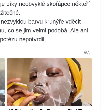
 je díky neobvyklé skořápce někteří
užitečné.
nezvyklou barvu krunýře vděčit
 co se jim velmi podobá. Ale ani
potézu nepotvrdil.