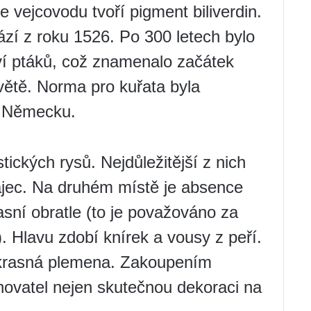
e vejcovodu tvoří pigment biliverdin.
zí z roku 1526. Po 300 letech bylo
í ptáků, což znamenalo začátek
větě. Norma pro kuřata byla
v Německu.
ických rysů. Nejdůležitější z nich
ajec. Na druhém místě je absence
asní obratle (to je považováno za
. Hlavu zdobí knírek a vousy z peří.
okrasná plemena. Zakoupením
hovatel nejen skutečnou dekoraci na