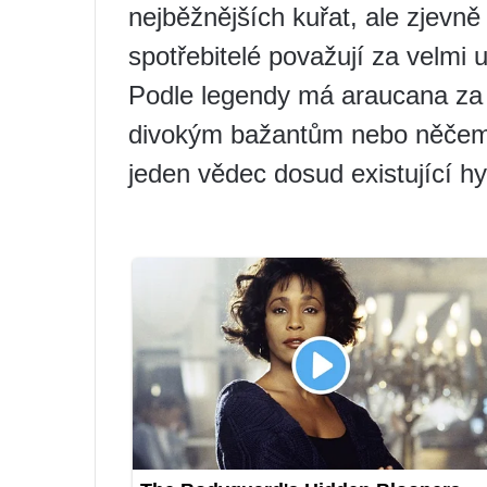
nejběžnějších kuřat, ale zjevně
spotřebitelé považují za velmi 
Podle legendy má araucana za 
divokým bažantům nebo něčemu,
jeden vědec dosud existující hy