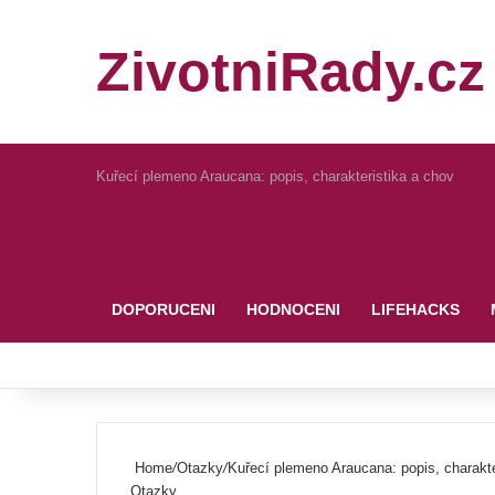
ZivotniRady.cz
Kuřecí plemeno Araucana: popis, charakteristika a chov
Pinterest
DOPORUCENI
HODNOCENI
LIFEHACKS
Home
/
Otazky
/
Kuřecí plemeno Araucana: popis, charakte
Otazky