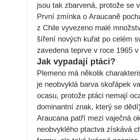
jsou tak zbarvená, protože se v
První zmínka o Araucaně pochá
z Chile vyvezeno malé množstv
šíření nových kuřat po celém s
zavedena teprve v roce 1965 
Jak vypadají ptáci?
Plemeno má několik charakterist
je neobvyklá barva skořápek v
ocasu, protože ptáci nemají oc
dominantní znak, který se dědí)
Araucana patří mezi vaječná 
neobvyklého ptactva získává c