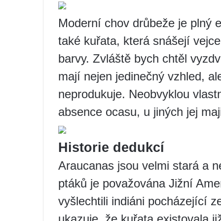
Moderní chov drůbeže je plný e
také kuřata, která snášejí vej
barvy. Zvláště bych chtěl vyzd
mají nejen jedinečný vzhled, al
neprodukuje. Neobvyklou vlastn
absence ocasu, u jiných jej maji
Historie dedukcí
Araucanas jsou velmi stará a 
ptáků je považována Jižní Amer
vyšlechtili indiáni pocházející
ukazuje, že kuřata existovala 