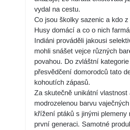
vydal na cestu.
Co jsou školky sazenic a kdo z
Husy domácí a co o nich farmá
Indiáni prováděli jakousi selektiv
mohli snášet vejce různých bar
povahou. Do zvláštní kategorie 
přesvědčení domorodců tato d
kohoutích zápasů.
Za skutečně unikátní vlastnost
modrozelenou barvu vaječných s
křížení ptáků s jinými plemeny 
první generaci. Samotné produk