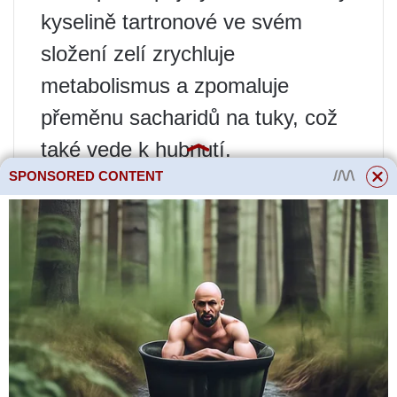
kyselině tartronové ve svém
složení zelí zrychluje
metabolismus a zpomaluje
přeměnu sacharidů na tuky, což
také vede k hubnutí.
SPONSORED CONTENT
Kromě toho probiotika z
kysaného zelí zlepšují trávení a
střevní motilitu, což také pomáhá
snížit váš pas. Přesné důvody
nejsou dosud zcela pochopeny,
ale vědci se domnívají, že
některá probiotika mohou mít