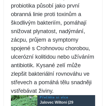
probiotika působí jako první
obranná linie proti toxinům a
škodlivým bakteriím, pomáhají
snižovat plynatost, nadýmání,
zácpu, průjem a symptomy
spojené s Crohnovou chorobou,
ulcerózní kolitidou nebo užíváním
antibiotik. Kysané zelí může
zlepšit bakteriální rovnováhu ve
střevech a pomáhá tělu snadněji
vstřebávat živiny.
Přečtěte si více
Jalovec Wiltoni (29