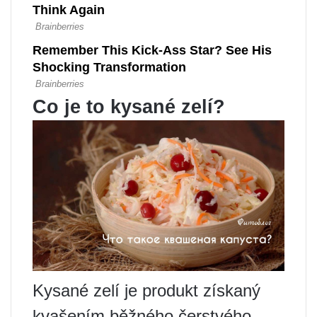
Co je to kysané zelí?
Kysané zelí je produkt získaný
kvašením běžného čerstvého