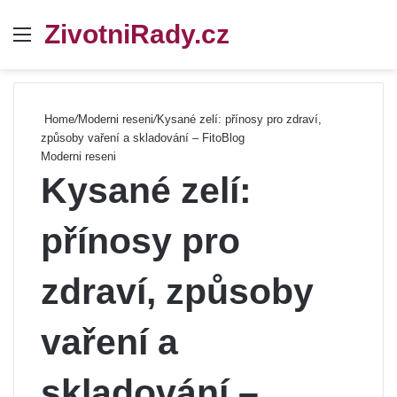
ZivotniRady.cz
Menu
Se
Home
/
Moderni reseni
/
Kysané zelí: přínosy pro zdraví,
způsoby vaření a skladování – FitoBlog
Moderni reseni
Kysané zelí:
přínosy pro
zdraví, způsoby
vaření a
skladování –