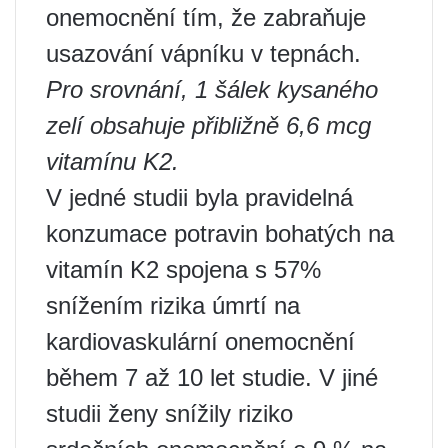
onemocnění tím, že zabraňuje
usazování vápníku v tepnách.
Pro srovnání, 1 šálek kysaného
zelí obsahuje přibližně 6,6 mcg
vitamínu K2.
V jedné studii byla pravidelná
konzumace potravin bohatých na
vitamín K2 spojena s 57%
snížením rizika úmrtí na
kardiovaskulární onemocnění
během 7 až 10 let studie. V jiné
studii ženy snížily riziko