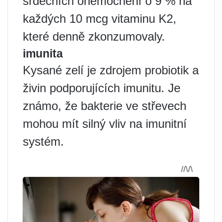
srdečních onemocnění o 9 % na
každých 10 mcg vitaminu K2,
které denně zkonzumovaly.
imunita
Kysané zelí je zdrojem probiotik a
živin podporujících imunitu. Je
známo, že bakterie ve střevech
mohou mít silný vliv na imunitní
systém.