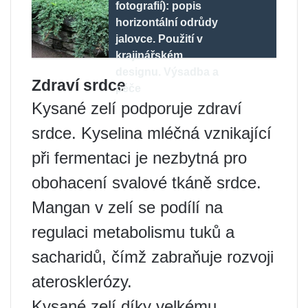
fotografií): popis
horizontální odrůdy
jalovce. Použití v
krajinářském
designu. Výsadba a
Zdraví srdce
péče
Kysané zelí podporuje zdraví
srdce. Kyselina mléčná vznikající
při fermentaci je nezbytná pro
obohacení svalové tkáně srdce.
Mangan v zelí se podílí na
regulaci metabolismu tuků a
sacharidů, čímž zabraňuje rozvoji
aterosklerózy.
Kysané zelí díky velkému