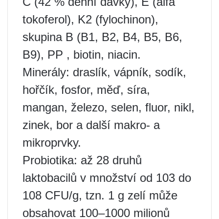
C (42 % denní dávky), E (alfa
tokoferol), K2 (fylochinon),
skupina B (B1, B2, B4, B5, B6,
B9), PP , biotin, niacin.
Minerály: draslík, vápník, sodík,
hořčík, fosfor, měď, síra,
mangan, železo, selen, fluor, nikl,
zinek, bor a další makro- a
mikroprvky.
Probiotika: až 28 druhů
laktobacilů v množství od 103 do
108 CFU/g, tzn. 1 g zelí může
obsahovat 100–1000 milionů