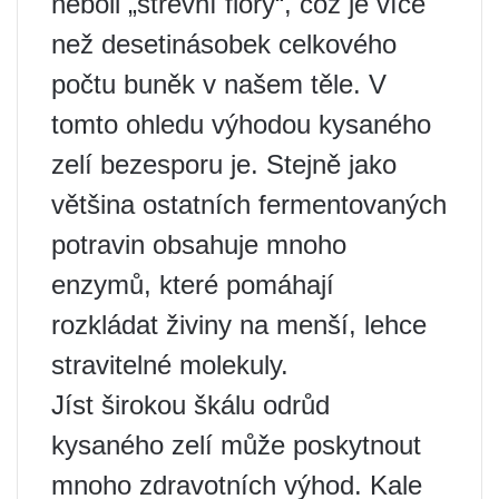
neboli „střevní flóry“, což je více
než desetinásobek celkového
počtu buněk v našem těle. V
tomto ohledu výhodou kysaného
zelí bezesporu je. Stejně jako
většina ostatních fermentovaných
potravin obsahuje mnoho
enzymů, které pomáhají
rozkládat živiny na menší, lehce
stravitelné molekuly.
Jíst širokou škálu odrůd
kysaného zelí může poskytnout
mnoho zdravotních výhod. Kale