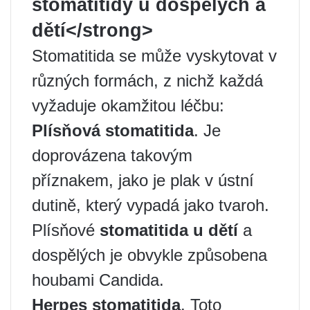
stomatitidy u dospělých a
dětí</strong>
Stomatitida se může vyskytovat v
různých formách, z nichž každá
vyžaduje okamžitou léčbu:
Plísňová stomatitida
. Je
doprovázena takovým
příznakem, jako je plak v ústní
dutině, který vypadá jako tvaroh.
Plísňové
stomatitida u dětí
a
dospělých je obvykle způsobena
houbami Candida.
Herpes stomatitida
. Toto