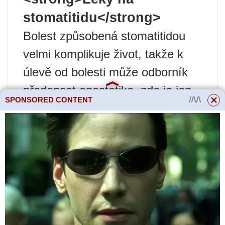
stomatitidu</strong>
Bolest způsobená stomatitidou
velmi komplikuje život, takže k
úlevě od bolesti může odborník
předepsat anestetika, zde je jen
SPONSORED CONTENT
několik z nich:
Lidokain Asept je lék s
anestetickým účinkem, široce
používaný při léčbě aftózní
stomatitidy a ulcerózních lézí
sliznice.
Anestezin je lokální anestetikum,