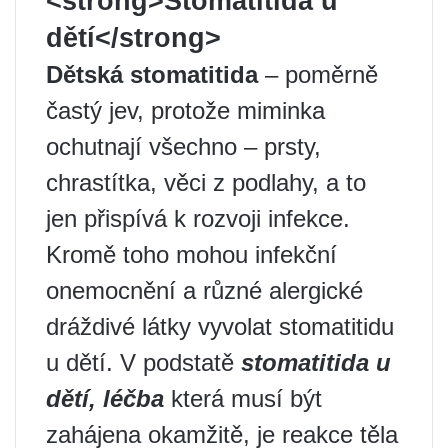
<strong>Stomatitida u
dětí</strong>
Dětská stomatitida
– poměrně
častý jev, protože miminka
ochutnají všechno – prsty,
chrastítka, věci z podlahy, a to
jen přispívá k rozvoji infekce.
Kromě toho mohou infekční
onemocnění a různé alergické
dráždivé látky vyvolat stomatitidu
u dětí. V podstatě
stomatitida u
dětí, léčba
která musí být
zahájena okamžitě, je reakce těla