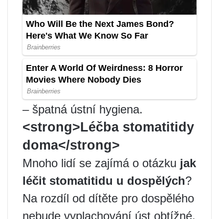
– špatná ústní hygiena.
<strong>Léčba stomatitidy
doma</strong>
Mnoho lidí se zajímá o otázku
jak
léčit stomatitidu u dospělých
?
Na rozdíl od dítěte pro dospělého
nebude vyplachování úst obtížné,