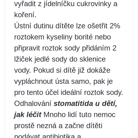
vyřadit z jídelníčku cukrovinky a
koření.
Ústní dutinu dítěte lze ošetřit 2%
roztokem kyseliny borité nebo
připravit roztok sody přidáním 2
lžiček jedlé sody do sklenice
vody. Pokud si dítě již dokáže
vypláchnout ústa samo, pak je
pro tento účel ideální roztok sody.
Odhalování
stomatitida u dětí,
jak léčit
Mnoho lidí tuto nemoc
prostě nezná a začne dítěti
podávat antibiotika a