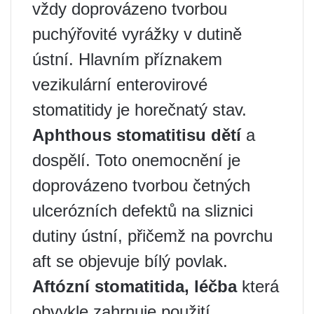
vždy doprovázeno tvorbou
puchýřovité vyrážky v dutině
ústní. Hlavním příznakem
vezikulární enterovirové
stomatitidy je horečnatý stav.
Aphthous stomatitis
u dětí
a
dospělí. Toto onemocnění je
doprovázeno tvorbou četných
ulcerózních defektů na sliznici
dutiny ústní, přičemž na povrchu
aft se objevuje bílý povlak.
Aftózní stomatitida, léčba
která
obvykle zahrnuje použití