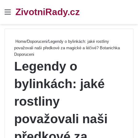
ZivotniRady.cz
Menu
Se
Home
/
Doporuceni
/
Legendy o bylinkách: jaké rostliny
považovali naši předkové za magické a léčivé? Botanichka
Doporuceni
Legendy o
bylinkách: jaké
rostliny
považovali naši
předkové za