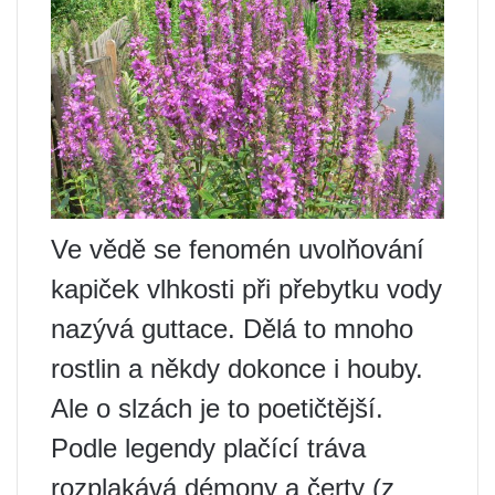
Ve vědě se fenomén uvolňování
kapiček vlhkosti při přebytku vody
nazývá guttace. Dělá to mnoho
rostlin a někdy dokonce i houby.
Ale o slzách je to poetičtější.
Podle legendy plačící tráva
rozplakává démony a čerty (z