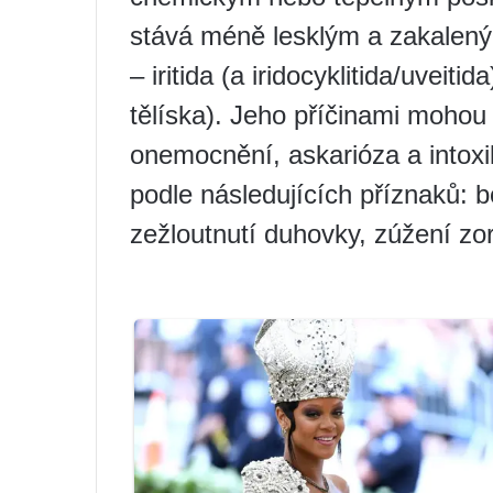
stává méně lesklým a zakalen
– iritida (a iridocyklitida/uveit
tělíska). Jeho příčinami mohou
onemocnění, askarióza a intox
podle následujících příznaků: b
zežloutnutí duhovky, zúžení zor