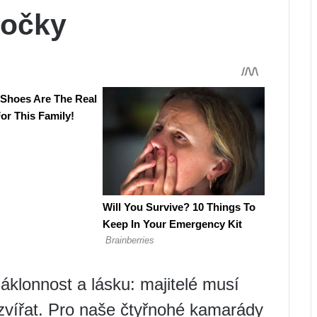
kočky
áklonnost a lásku: majitelé musí
zvířat. Pro naše čtyřnohé kamarády