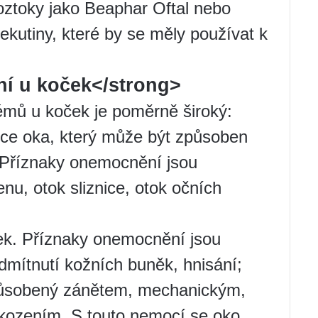
oztoky jako Beaphar Oftal nebo
tekutiny, které by se měly používat k
.
í u koček</strong>
émů u koček je poměrně široký:
nice oka, který může být způsoben
. Příznaky onemocnění jsou
enu, otok sliznice, otok očních
íček. Příznaky onemocnění jsou
odmítnutí kožních buněk, hnisání;
způsobený zánětem, mechanickým,
ozením. S touto nemocí se oko