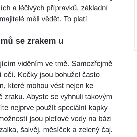
ích a léčivých přípravků, základní
majitelé měli vědět. To platí
émů se zrakem u
jícím viděním ve tmě. Samozřejmě
í očí. Kočky jsou bohužel často
, které mohou vést nejen ke
tě zraku. Abyste se vyhnuli takovým
te nejprve použít speciální kapky
 možností jsou pleťové vody na bázi
zalka, šalvěj, měsíček a zelený čaj.