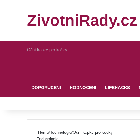
ZivotniRady.cz
Oční kapky pro kočky
Pinterest
DOPORUCENI
HODNOCENI
LIFEHACKS
Home
/
Technologie
/
Oční kapky pro kočky
Technologie