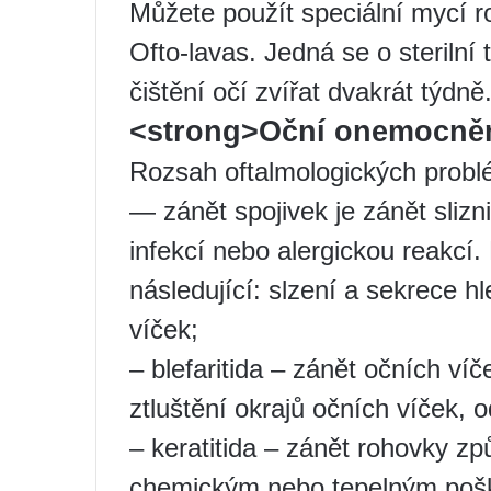
Můžete použít speciální mycí r
Ofto-lavas. Jedná se o sterilní 
čištění očí zvířat dvakrát týdně
<strong>Oční onemocněn
Rozsah oftalmologických probl
— zánět spojivek je zánět sliz
infekcí nebo alergickou reakcí
následující: slzení a sekrece hl
víček;
– blefaritida – zánět očních v
ztluštění okrajů očních víček, 
– keratitida – zánět rohovky 
chemickým nebo tepelným pošk