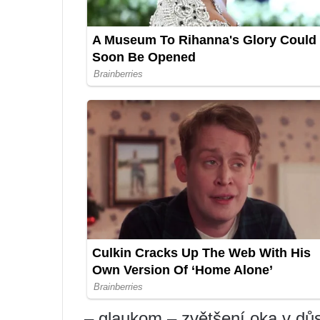
– glaukom – zvětšení oka v důs