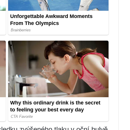
ledku zvýšeného tlaku v oční bulvě.