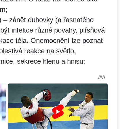
ým;
ida) – zánět duhovky (a řasnatého
 být infekce různé povahy, plísňová
ikace těla. Onemocnění lze poznat
olestivá reakce na světlo,
nice, sekrece hlenu a hnisu;