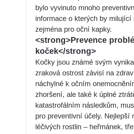
bylo vyvinuto mnoho preventivn
informace o kterých by milující 
zejména pro oční kapky.
<strong>Prevence probl
koček</strong>
Kočky jsou známé svým vynika
zraková ostrost závisí na zdrav
náchylné k očním onemocněním
zhoršení, ale také k úplné ztrá
katastrofálním následkům, musí
pro preventivní účely. Nejlepší
léčivých rostlin – heřmánek, tře