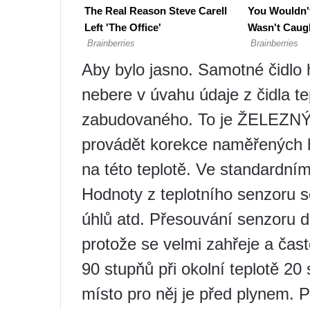
Aby bylo jasno. Samotné čidlo
nebere v úvahu údaje z čidla t
zabudovaného. To je ŽELEZNÝ 
provádět korekce naměřených h
na této teplotě. Ve standardním
Hodnoty z teplotního senzoru se
úhlů atd. Přesouvání senzoru 
protože se velmi zahřeje a čast
90 stupňů při okolní teplotě 20
místo pro něj je před plynem. 