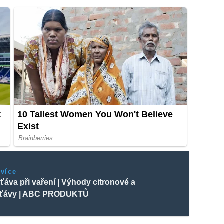
 více
ťáva při vaření | Výhody citronové a
 šťávy | ABC PRODUKTŮ