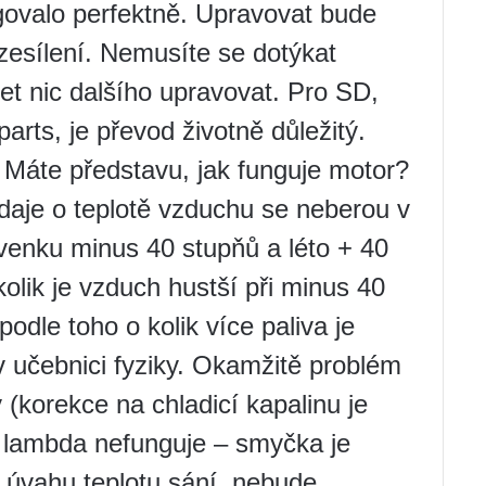
govalo perfektně. Upravovat bude
zesílení. Nemusíte se dotýkat
t nic dalšího upravovat. Pro SD,
rts, je převod životně důležitý.
. Máte představu, jak funguje motor?
daje o teplotě vzduchu se neberou v
 venku minus 40 stupňů a léto + 40
kolik je vzduch hustší při minus 40
podle toho o kolik více paliva je
 učebnici fyziky. Okamžitě problém
(korekce na chladicí kapalinu je
, lambda nefunguje – smyčka je
úvahu teplotu sání, nebude