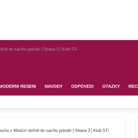
íně do sacího potrubí | Strana 3 | Klub STi
MODERNI RESENI
NAVODY
ODPOVEDI
OTAZKY
REC
u z filtrační skříně do sacího potrubí | Strana 3 | Klub STi