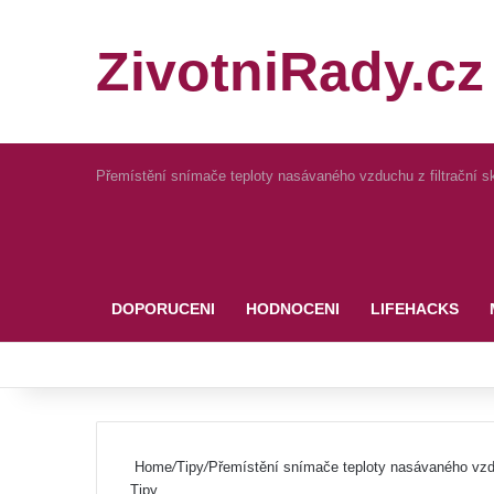
ZivotniRady.cz
Přemístění snímače teploty nasávaného vzduchu z filtrační skř
Pinterest
DOPORUCENI
HODNOCENI
LIFEHACKS
Home
/
Tipy
/
Přemístění snímače teploty nasávaného vzduch
Tipy