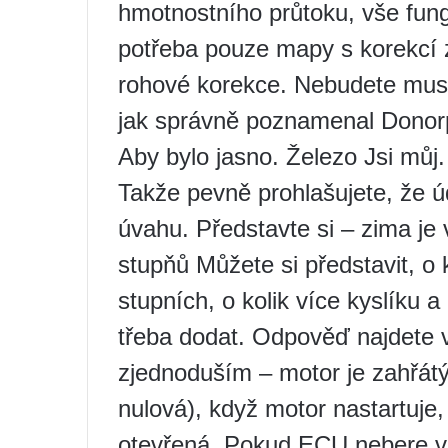
hmotnostního průtoku, vše fun
potřeba pouze mapy s korekcí 
rohové korekce. Nebudete muse
jak správně poznamenal Donorpa
Aby bylo jasno. Železo Jsi můj
Takže pevně prohlašujete, že ú
úvahu. Představte si – zima je
stupňů Můžete si představit, o 
stupních, o kolik více kyslíku a 
třeba dodat. Odpověď najdete v
zjednoduším – motor je zahřátý 
nulová), když motor nastartuje
otevřená. Pokud ECU nebere v 