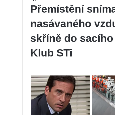
Přemístění sníma
nasávaného vzduc
skříně do sacího 
Klub STi