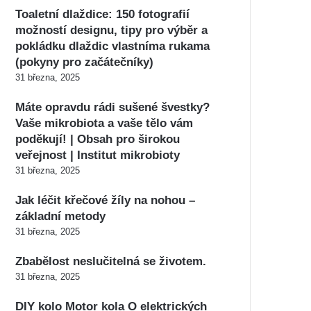
Toaletní dlaždice: 150 fotografií
možností designu, tipy pro výběr a
pokládku dlaždic vlastníma rukama
(pokyny pro začátečníky)
31 března, 2025
Máte opravdu rádi sušené švestky?
Vaše mikrobiota a vaše tělo vám
poděkují! | Obsah pro širokou
veřejnost | Institut mikrobioty
31 března, 2025
Jak léčit křečové žíly na nohou –
základní metody
31 března, 2025
Zbabělost neslučitelná se životem.
31 března, 2025
DIY kolo Motor kola O elektrických