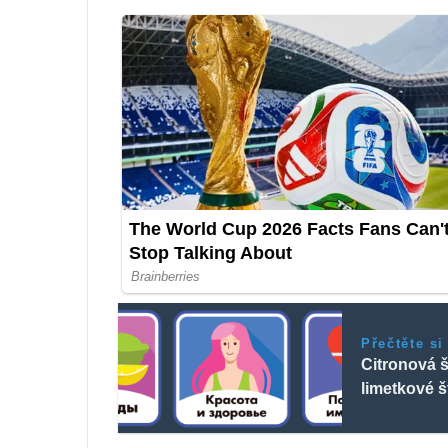
Přečtěte si
Citronová š
limetkové