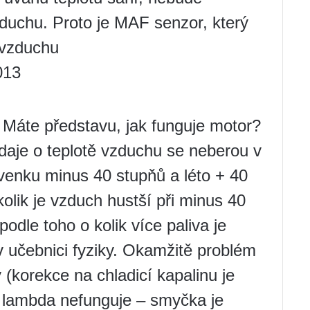
duchu. Proto je MAF senzor, který
 vzduchu
013
. Máte představu, jak funguje motor?
daje o teplotě vzduchu se neberou v
 venku minus 40 stupňů a léto + 40
kolik je vzduch hustší při minus 40
podle toho o kolik více paliva je
 učebnici fyziky. Okamžitě problém
(korekce na chladicí kapalinu je
, lambda nefunguje – smyčka je