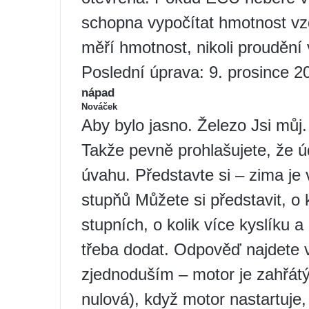
schopna vypočítat hmotnost vz
měří hmotnost, nikoli proudění
Poslední úprava: 9. prosince 2
nápad
Nováček
Aby bylo jasno. Železo Jsi můj
Takže pevně prohlašujete, že ú
úvahu. Představte si – zima je
stupňů Můžete si představit, o 
stupních, o kolik více kyslíku a 
třeba dodat. Odpověď najdete v
zjednoduším – motor je zahřátý 
nulová), když motor nastartuje