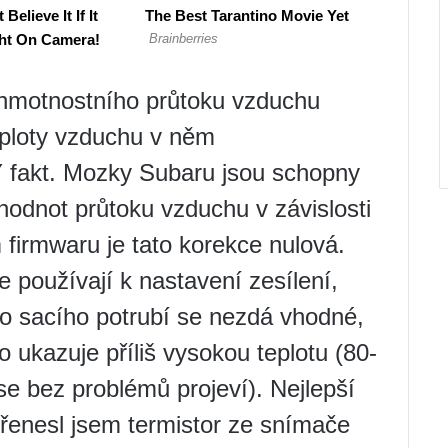
 hmotnostního průtoku vzduchu
eploty vzduchu v něm
fakt. Mozky Subaru jsou schopny
odnot průtoku vzduchu v závislosti
 firmwaru je tato korekce nulová.
 používají k nastavení zesílení,
do sacího potrubí se nezdá vhodné,
o ukazuje příliš vysokou teplotu (80-
 se bez problémů projeví). Nejlepší
Přenesl jsem termistor ze snímače