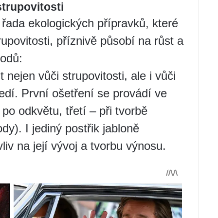
strupovitosti
řada ekologických přípravků, které
rupovitosti, příznivě působí na růst a
lodů:
nejen vůči strupovitosti, ale i vůči
dí. První ošetření se provádí ve
po odkvětu, třetí – při tvorbě
ody). I jediný postřik jabloně
iv na její vývoj a tvorbu výnosu.