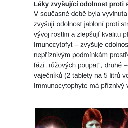
Léky zvyšující odolnost proti 
V současné době byla vyvinuta 
zvyšují odolnost jabloní proti st
vývoj rostlin a zlepšují kvalitu p
Imunocytofyt – zvyšuje odolnost 
nepříznivým podmínkám prostře
fázi „růžových poupat“, druhé – 
vaječníků (2 tablety na 5 litrů v
Immunocytophyte má příznivý vl