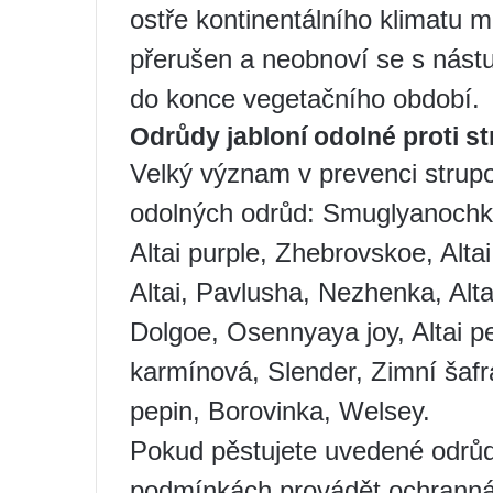
ostře kontinentálního klimatu 
přerušen a neobnoví se s nás
do konce vegetačního období.
Odrůdy jabloní odolné proti st
Velký význam v prevenci strup
odolných odrůd: Smuglyanochka
Altai purple, Zhebrovskoe, Alta
Altai, Pavlusha, Nezhenka, Alt
Dolgoe, Osennyaya joy, Altai p
karmínová, Slender, Zimní šafr
pepin, Borovinka, Welsey.
Pokud pěstujete uvedené odrůdy
podmínkách provádět ochranná o