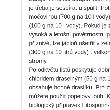
je třeba je sesbírat a spálit. 
močovinou (700 g na 10 l vody
(100 g na 10 l vody). Pokud je
vysoká a letošní povětrnostní 
příznivé, lze jabloň ošetřit v
(300 g na 10 litrů vody) , velk
stromy.
Po odkvětu listů poskytuje dob
chloridem draselným (50 g na 1
obsahuje hodně draslíku. Pro zv
můžete použít popelový louh. K
biologický přípravek Fitosporin-