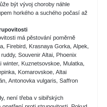
může být vývoj choroby náhle
tupem horkého a suchého počasí až
rupovitosti
ovitosti má pěstování poměrně
, Firebird, Krasnaya Gorka, Alpek,
i ruddy, Souvenir Altai, Phoenix
ai winter, Kuznetsovskoe, Mulatka,
epinka, Komarovskoe, Altai
án, Antonovka vulgaris, Saffron
, není třeba v sibiřských
patření proti strupovitosti. Pokud