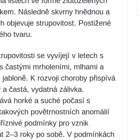
a listech ve formě žlutozelených
akem. Následně skvrny hnědnou a
h objevuje strupovitost. Postižené
ého tvaru.
upovitosti se vyvíjejí v letech s
 s častými mrholeními, mlhami a
jabloně. K rozvoji choroby přispívá
 a častá, vydatná zálivka.
ává horké a suché počasí s
 takových povětrnostních anomálií
příznivé podmínky pro vznik
at 2–3 roky po sobě. V podmínkách