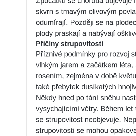
Zpočátku se choroba objevuje n
skvrn s tmavým olivovým povl
odumírají. Později se na plodec
plody praskají a nabývají oškliv
Příčiny strupovitosti
Příznivé podmínky pro rozvoj str
vlhkým jarem a začátkem léta,
rosením, zejména v době květu 
také přebytek dusíkatých hnojiv
Někdy hned po tání sněhu nast
vysychajícími větry. Během let
se strupovitost neobjevuje. Ne
strupovitosti se mohou opakov