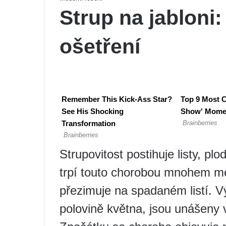
Strup na jabloni:
ošetření
Strupovitost postihuje listy, pl
trpí touto chorobou mnohem mé
přezimuje na spadaném listí. Vý
polovině května, jsou unášeny