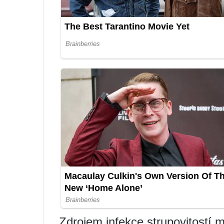
Zdrojem infekce strupovitostí m