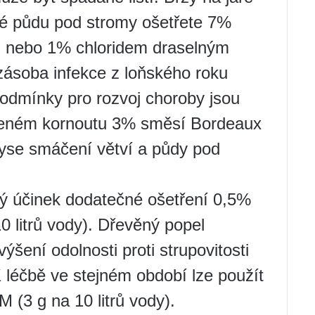
Poté půdu pod stromy ošetřete 7%
) nebo 1% chloridem draselným
 zásoba infekce z loňského roku
podmínky pro rozvoj choroby jsou
 zeleném kornoutu 3% směsí Bordeaux
oryse smáčení větví a půdy pod
rý účinek dodatečné ošetření 0,5%
0 litrů vody). Dřevěný popel
ýšení odolnosti proti strupovitosti
 léčbě ve stejném období lze použít
M (3 g na 10 litrů vody).