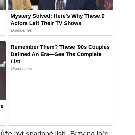
ůže být spadané listí. Brzy na jaře