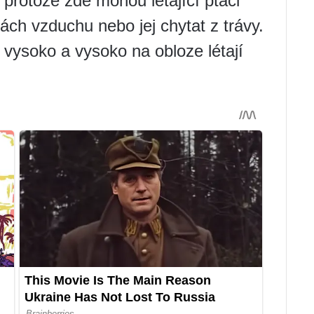
, protože zde mohou létající ptáci
ách vzduchu nebo jej chytat z trávy.
 vysoko a vysoko na obloze létají