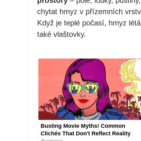
prostory
– pole, louky, pustiny
chytat hmyz v přízemních vrstv
Když je teplé počasí, hmyz létá
také vlaštovky.