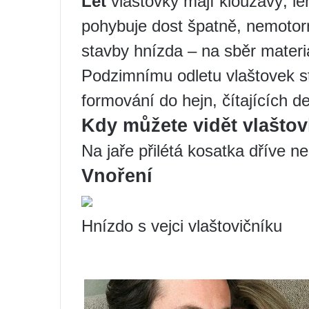
Let
vlaštovky mají klouzavý, le
pohybuje dost špatně, nemotorn
stavby hnízda – na sběr materi
Podzimnímu odletu vlaštovek st
formování do hejn, čítajících de
Kdy můžete vidět vlašto
Na jaře přilétá kosatka dříve n
Vnoření
Hnízdo s vejci vlaštovičníku