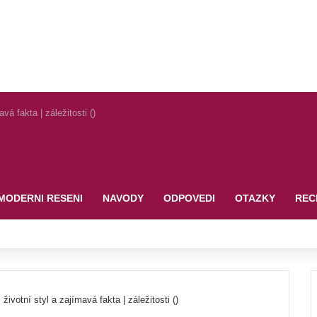
vá fakta | záležitosti ()
MODERNI RESENI
NAVODY
ODPOVEDI
OTAZKY
REC
životní styl a zajímavá fakta | záležitosti ()