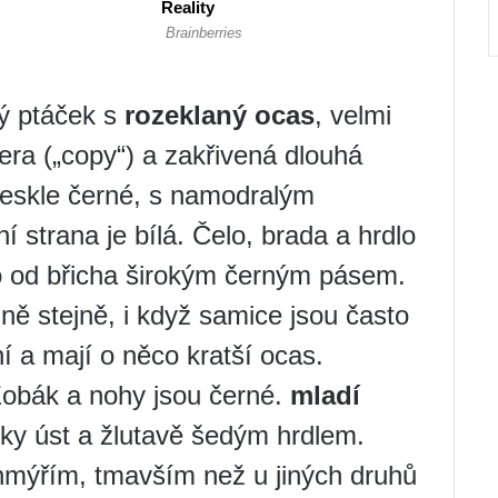
lý ptáček s
rozeklaný ocas
, velmi
era („copy“) a zakřivená dlouhá
 leskle černé, s namodralým
strana je bílá. Čelo, brada a hrdlo
no od břicha širokým černým pásem.
ně stejně, i když samice jsou často
 a mají o něco kratší ocas.
Zobák a nohy jsou černé.
mladí
ky úst a žlutavě šedým hrdlem.
mýřím, tmavším než u jiných druhů