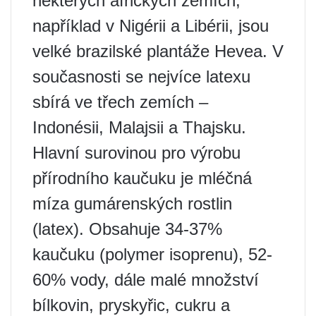
některých afrických zemích,
například v Nigérii a Libérii, jsou
velké brazilské plantáže Hevea. V
současnosti se nejvíce latexu
sbírá ve třech zemích –
Indonésii, Malajsii a Thajsku.
Hlavní surovinou pro výrobu
přírodního kaučuku je mléčná
míza gumárenských rostlin
(latex). Obsahuje 34-37%
kaučuku (polymer isoprenu), 52-
60% vody, dále malé množství
bílkovin, pryskyřic, cukru a