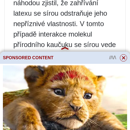
náhodou zjistil, že zahřívání
latexu se sírou odstraňuje jeho
nepříznivé vlastnosti. V tomto
případě interakce molekul
přírodního kaučuku se sírou vede
ke vzniku stabilních
SPONSORED CONTENT
makromolekulárních vazeb s
tvorbou síťových struktur. To
dává pryži vysokou elasticitu v
širokém teplotním rozsahu. Tak
byla vynalezena odolná a
elastická pryž a byl nazván
samotný proces
vulkanizace
.