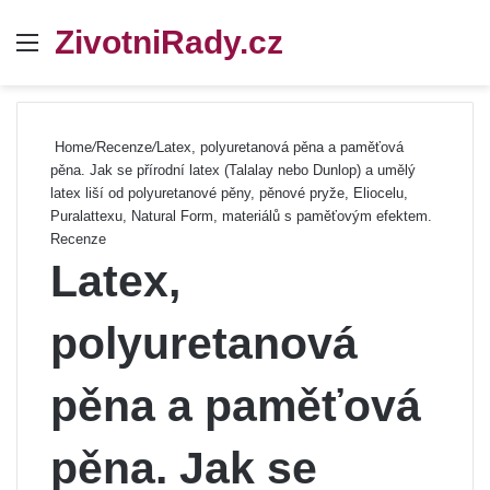
ZivotniRady.cz
Menu
Se
Home
/
Recenze
/
Latex, polyuretanová pěna a paměťová
pěna. Jak se přírodní latex (Talalay nebo Dunlop) a umělý
latex liší od polyuretanové pěny, pěnové pryže, Eliocelu,
Puralattexu, Natural Form, materiálů s paměťovým efektem.
Recenze
Latex,
polyuretanová
pěna a paměťová
pěna. Jak se